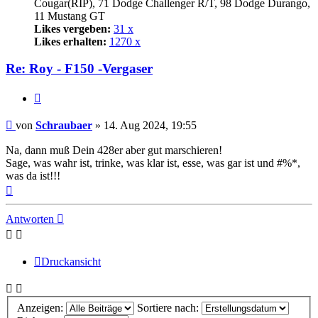
Cougar(RIP), 71 Dodge Challenger R/T, 98 Dodge Durango,
11 Mustang GT
Likes vergeben:
31 x
Likes erhalten:
1270 x
Re: Roy - F150 -Vergaser
Zitat
Beitrag
von
Schraubaer
»
14. Aug 2024, 19:55
Na, dann muß Dein 428er aber gut marschieren!
Sage, was wahr ist, trinke, was klar ist, esse, was gar ist und #%*,
was da ist!!!
Nach
oben
Antworten
Druckansicht
Anzeigen:
Sortiere nach: