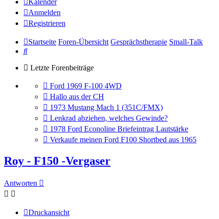
Kalender
Anmelden
Registrieren
Startseite
Foren-Übersicht
Gesprächstherapie
Small-Talk
Suche
Letzte Forenbeiträge
Gehe
Ford 1969 F-100 4WD
zum
Gehe
Hallo aus der CH
letzten
zum
Gehe
1973 Mustang Mach 1 (351C/FMX)
Beitrag
letzten
zum
Gehe
Lenkrad abziehen, welches Gewinde?
Beitrag
letzten
zum
Gehe
1978 Ford Econoline Briefeintrag Lautstärke
Beitrag
letzten
zum
Gehe
Verkaufe meinen Ford F100 Shortbed aus 1965
Beitrag
letzten
zum
Beitrag
letzten
Roy - F150 -Vergaser
Beitrag
Antworten
Druckansicht