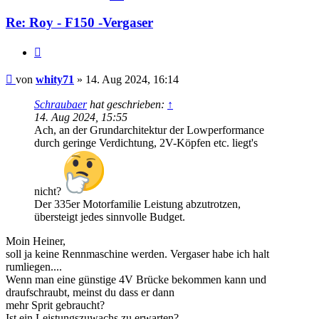
Re: Roy - F150 -Vergaser
Zitat
Beitrag
von
whity71
»
14. Aug 2024, 16:14
Schraubaer
hat geschrieben:
↑
14. Aug 2024, 15:55
Ach, an der Grundarchitektur der Lowperformance
durch geringe Verdichtung, 2V-Köpfen etc. liegt's
nicht?
Der 335er Motorfamilie Leistung abzutrotzen,
übersteigt jedes sinnvolle Budget.
Moin Heiner,
soll ja keine Rennmaschine werden. Vergaser habe ich halt
rumliegen....
Wenn man eine günstige 4V Brücke bekommen kann und
draufschraubt, meinst du dass er dann
mehr Sprit gebraucht?
Ist ein Leistungszuwachs zu erwarten?