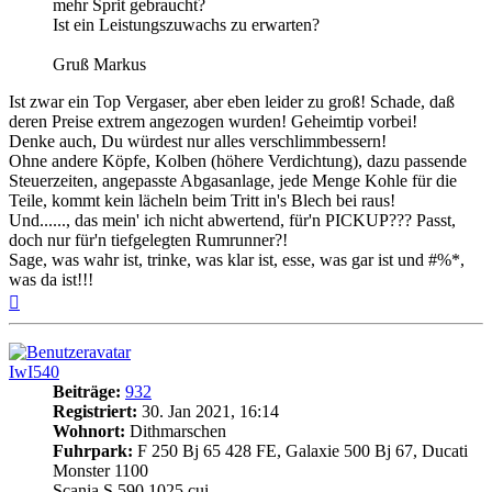
mehr Sprit gebraucht?
Ist ein Leistungszuwachs zu erwarten?
Gruß Markus
Ist zwar ein Top Vergaser, aber eben leider zu groß! Schade, daß
deren Preise extrem angezogen wurden! Geheimtip vorbei!
Denke auch, Du würdest nur alles verschlimmbessern!
Ohne andere Köpfe, Kolben (höhere Verdichtung), dazu passende
Steuerzeiten, angepasste Abgasanlage, jede Menge Kohle für die
Teile, kommt kein lächeln beim Tritt in's Blech bei raus!
Und......, das mein' ich nicht abwertend, für'n PICKUP??? Passt,
doch nur für'n tiefgelegten Rumrunner?!
Sage, was wahr ist, trinke, was klar ist, esse, was gar ist und #%*,
was da ist!!!
Nach
oben
IwI540
Beiträge:
932
Registriert:
30. Jan 2021, 16:14
Wohnort:
Dithmarschen
Fuhrpark:
F 250 Bj 65 428 FE, Galaxie 500 Bj 67, Ducati
Monster 1100
Scania S 590 1025 cui