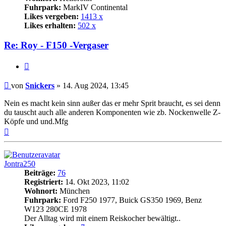
Fuhrpark:
MarkIV Continental
Likes vergeben:
1413 x
Likes erhalten:
502 x
Re: Roy - F150 -Vergaser
Zitat
Beitrag
von
Snickers
»
14. Aug 2024, 13:45
Nein es macht kein sinn außer das er mehr Sprit braucht, es sei denn
du tauscht auch alle anderen Komponenten wie zb. Nockenwelle Z-
Köpfe und und.Mfg
Nach
oben
Jontra250
Beiträge:
76
Registriert:
14. Okt 2023, 11:02
Wohnort:
München
Fuhrpark:
Ford F250 1977, Buick GS350 1969, Benz
W123 280CE 1978
Der Alltag wird mit einem Reiskocher bewältigt..