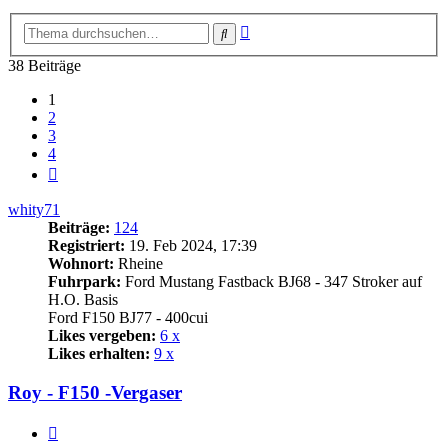
Erweiterte
Suche
Suche
38 Beiträge
1
2
3
4
Nächste
whity71
Beiträge:
124
Registriert:
19. Feb 2024, 17:39
Wohnort:
Rheine
Fuhrpark:
Ford Mustang Fastback BJ68 - 347 Stroker auf
H.O. Basis
Ford F150 BJ77 - 400cui
Likes vergeben:
6 x
Likes erhalten:
9 x
Roy - F150 -Vergaser
Zitat