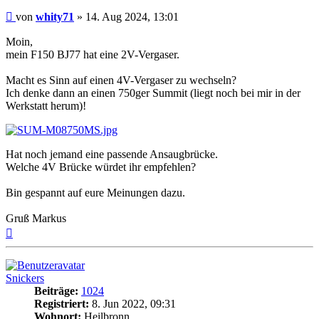
Beitrag
von
whity71
»
14. Aug 2024, 13:01
Moin,
mein F150 BJ77 hat eine 2V-Vergaser.
Macht es Sinn auf einen 4V-Vergaser zu wechseln?
Ich denke dann an einen 750ger Summit (liegt noch bei mir in der
Werkstatt herum)!
Hat noch jemand eine passende Ansaugbrücke.
Welche 4V Brücke würdet ihr empfehlen?
Bin gespannt auf eure Meinungen dazu.
Gruß Markus
Nach
oben
Snickers
Beiträge:
1024
Registriert:
8. Jun 2022, 09:31
Wohnort:
Heilbronn