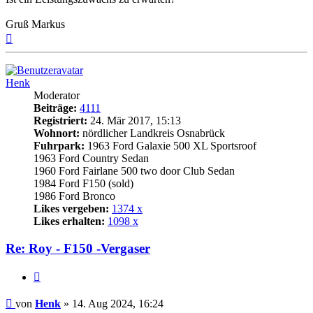
Gruß Markus
Nach
oben
Henk
Moderator
Beiträge:
4111
Registriert:
24. Mär 2017, 15:13
Wohnort:
nördlicher Landkreis Osnabrück
Fuhrpark:
1963 Ford Galaxie 500 XL Sportsroof
1963 Ford Country Sedan
1960 Ford Fairlane 500 two door Club Sedan
1984 Ford F150 (sold)
1986 Ford Bronco
Likes vergeben:
1374 x
Likes erhalten:
1098 x
Re: Roy - F150 -Vergaser
Zitat
Beitrag
von
Henk
»
14. Aug 2024, 16:24