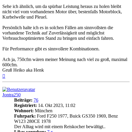
Sehe ich ähnlich, um da spürbar Leistung heraus zu holen bleibt
nicht viel vom vorhandenen Motor über, bestenfalls Motorblock,
Kurbelwelle und Pleuel.
Persönlich halte ich es in solchen Fällen am sinnvollsten die
vorhandene Technik auf Zuverlässigkeit und möglichst
Verbrauchsoptimierten Stand zu bringen und einfach fahren.
Für Performance gibt es sinnvollere Kombinationen.
Ach ja, 750cfm wären meiner Meinung nach viel zu groß, maximal
600cfm.
Gruß Heiko aka Henk
Nach
oben
Jontra250
Beiträge:
76
Registriert:
14. Okt 2023, 11:02
Wohnort:
München
Fuhrpark:
Ford F250 1977, Buick GS350 1969, Benz
W123 280CE 1978
Der Alltag wird mit einem Reiskocher bewältigt..
Likes vergeben:
7 x