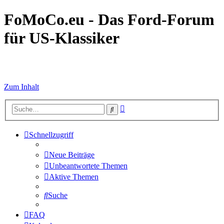
FoMoCo.eu - Das Ford-Forum
für US-Klassiker
☮ STOP WAR
Zum Inhalt
Erweiterte
Suche
Suche
Schnellzugriff
Neue Beiträge
Unbeantwortete Themen
Aktive Themen
Suche
FAQ