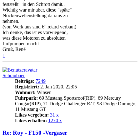
feststellt - in den Schrott damit..
Wichtig war mir aber, diese "späte"
Nockenwellenstellung da raus zu
nehmen.
(von Werk aus sind 6° retard verbaut)
Ich denke, das ist es vorwiegend,
was diese Motoren zu absoluten
Lufpumpen macht.
Gruß, René
Nach
oben
Schraubaer
Beiträge:
7249
Registriert:
2. Jan 2020, 22:05
Wohnort:
Winsen
Fuhrpark:
69 Mustang Sportsroof(RIP), 69 Mercury
Cougar(RIP), 71 Dodge Challenger R/T, 98 Dodge Durango,
11 Mustang GT
Likes vergeben:
31 x
Likes erhalten:
1270 x
Re: Roy - F150 -Vergaser