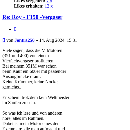
Likes vergeben:
7 x
Likes erhalten:
12 x
Re: Roy - F150 -Vergaser
Zitat
Beitrag
von
Jontra250
»
14. Aug 2024, 15:31
Viele sagen, dass die M Motoren
(351 und 400) von einem
Vierfachvergaser profitieren.
Bei meinem 351M war schon
beim Kauf ein 600er mit passender
Ansaugbrücke drauf.
Keine Krümmer, keine Nocke,
garnichts..
Er scheint trotzdem kein Weltmeister
im Saufen zu sein.
So was ich lese und von anderen
höre, alles im Rahmen.
Dabei ist mein Motor eines der
Exemplare, die man aufmacht und