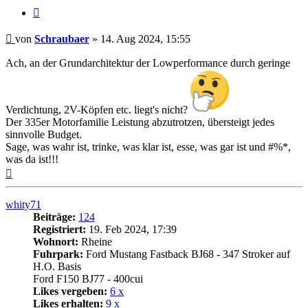
Zitat
Beitrag
von
Schraubaer
»
14. Aug 2024, 15:55
Ach, an der Grundarchitektur der Lowperformance durch geringe
Verdichtung, 2V-Köpfen etc. liegt's nicht?
Der 335er Motorfamilie Leistung abzutrotzen, übersteigt jedes
sinnvolle Budget.
Sage, was wahr ist, trinke, was klar ist, esse, was gar ist und #%*,
was da ist!!!
Nach
oben
whity71
Beiträge:
124
Registriert:
19. Feb 2024, 17:39
Wohnort:
Rheine
Fuhrpark:
Ford Mustang Fastback BJ68 - 347 Stroker auf
H.O. Basis
Ford F150 BJ77 - 400cui
Likes vergeben:
6 x
Likes erhalten:
9 x