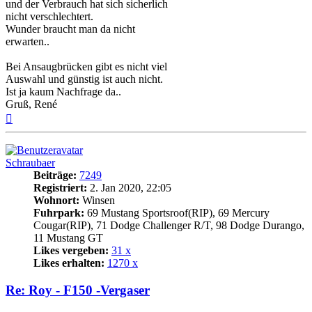
und der Verbrauch hat sich sicherlich
nicht verschlechtert.
Wunder braucht man da nicht
erwarten..
Bei Ansaugbrücken gibt es nicht viel
Auswahl und günstig ist auch nicht.
Ist ja kaum Nachfrage da..
Gruß, René
Nach
oben
Schraubaer
Beiträge:
7249
Registriert:
2. Jan 2020, 22:05
Wohnort:
Winsen
Fuhrpark:
69 Mustang Sportsroof(RIP), 69 Mercury
Cougar(RIP), 71 Dodge Challenger R/T, 98 Dodge Durango,
11 Mustang GT
Likes vergeben:
31 x
Likes erhalten:
1270 x
Re: Roy - F150 -Vergaser