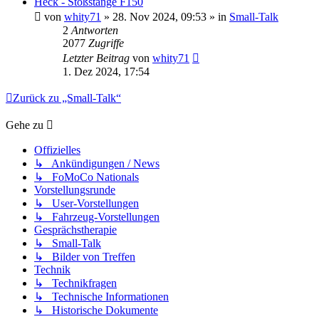
Heck - Stoßstange F150
von
whity71
» 28. Nov 2024, 09:53 » in
Small-Talk
2
Antworten
2077
Zugriffe
Letzter Beitrag
von
whity71
1. Dez 2024, 17:54
Zurück zu „Small-Talk“
Gehe zu
Offizielles
↳ Ankündigungen / News
↳ FoMoCo Nationals
Vorstellungsrunde
↳ User-Vorstellungen
↳ Fahrzeug-Vorstellungen
Gesprächstherapie
↳ Small-Talk
↳ Bilder von Treffen
Technik
↳ Technikfragen
↳ Technische Informationen
↳ Historische Dokumente