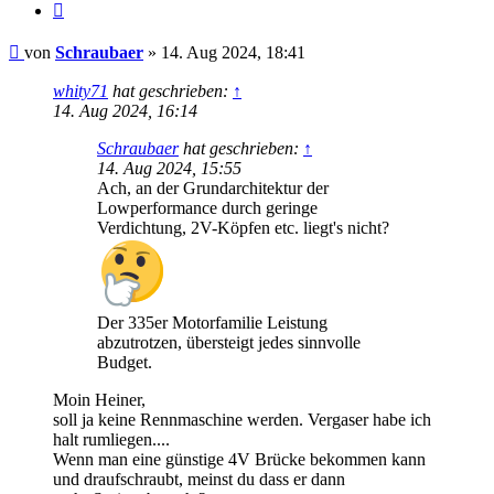
Zitat
Beitrag
von
Schraubaer
»
14. Aug 2024, 18:41
whity71
hat geschrieben:
↑
14. Aug 2024, 16:14
Schraubaer
hat geschrieben:
↑
14. Aug 2024, 15:55
Ach, an der Grundarchitektur der
Lowperformance durch geringe
Verdichtung, 2V-Köpfen etc. liegt's nicht?
Der 335er Motorfamilie Leistung
abzutrotzen, übersteigt jedes sinnvolle
Budget.
Moin Heiner,
soll ja keine Rennmaschine werden. Vergaser habe ich
halt rumliegen....
Wenn man eine günstige 4V Brücke bekommen kann
und draufschraubt, meinst du dass er dann