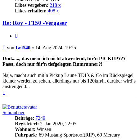
Likes vergeben:
218 x
Likes erhalten:
408 x
Re: Roy - F150 -Vergaser
Zitat
Beitrag
von
IwI540
»
14. Aug 2024, 19:25
Und......, das mein' ich nicht abwertend, für'n PICKUP???
Passt, doch nur für'n tiefgelegten Rumrunner?!
Naja, macht auch mit´n Pickup Laune TDI´s & Co im Rückspiegel
kleiner werden zu sehen, allerdings nur bis 120km/h, darüber wird´s
anstrengend...
Nach
oben
Schraubaer
Beiträge:
7249
Registriert:
2. Jan 2020, 22:05
Wohnort:
Winsen
Fuhrpark:
69 Mustang Sportsroof(RIP), 69 Mercury