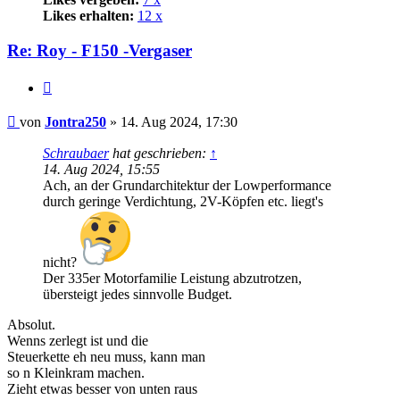
Likes erhalten:
12 x
Re: Roy - F150 -Vergaser
Zitat
Beitrag
von
Jontra250
»
14. Aug 2024, 17:30
Schraubaer
hat geschrieben:
↑
14. Aug 2024, 15:55
Ach, an der Grundarchitektur der Lowperformance
durch geringe Verdichtung, 2V-Köpfen etc. liegt's
nicht?
Der 335er Motorfamilie Leistung abzutrotzen,
übersteigt jedes sinnvolle Budget.
Absolut.
Wenns zerlegt ist und die
Steuerkette eh neu muss, kann man
so n Kleinkram machen.
Zieht etwas besser von unten raus