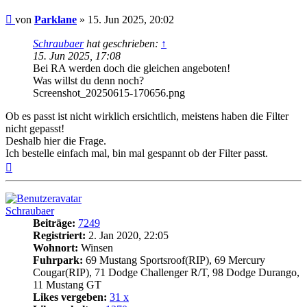
Beitrag
von
Parklane
»
15. Jun 2025, 20:02
Schraubaer
hat geschrieben:
↑
15. Jun 2025, 17:08
Bei RA werden doch die gleichen angeboten!
Was willst du denn noch?
Screenshot_20250615-170656.png
Ob es passt ist nicht wirklich ersichtlich, meistens haben die Filter
nicht gepasst!
Deshalb hier die Frage.
Ich bestelle einfach mal, bin mal gespannt ob der Filter passt.
Nach
oben
Schraubaer
Beiträge:
7249
Registriert:
2. Jan 2020, 22:05
Wohnort:
Winsen
Fuhrpark:
69 Mustang Sportsroof(RIP), 69 Mercury
Cougar(RIP), 71 Dodge Challenger R/T, 98 Dodge Durango,
11 Mustang GT
Likes vergeben:
31 x