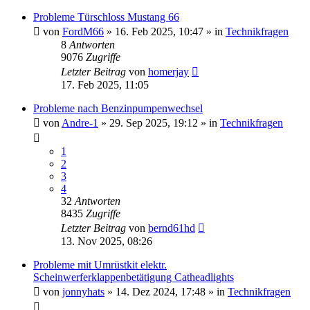
Probleme Türschloss Mustang 66
von
FordM66
» 16. Feb 2025, 10:47 » in
Technikfragen
8
Antworten
9076
Zugriffe
Letzter Beitrag
von
homerjay
17. Feb 2025, 11:05
Probleme nach Benzinpumpenwechsel
von
Andre-1
» 29. Sep 2025, 19:12 » in
Technikfragen
1
2
3
4
32
Antworten
8435
Zugriffe
Letzter Beitrag
von
bernd61hd
13. Nov 2025, 08:26
Probleme mit Umrüstkit elektr.
Scheinwerferklappenbetätigung Catheadlights
von
jonnyhats
» 14. Dez 2024, 17:48 » in
Technikfragen