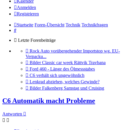
Kalender
Anmelden
Registrieren
Startseite
Foren-Übersicht
Technik
Technikfragen
Suche
Letzte Forenbeiträge
Gehe
Rock Auto vorübergehender Importstop wg. EU-
zum
Verpacku...
letzten
Gehe
Bilder Classic car week Rättvik Travbana
Beitrag
zum
Gehe
Ford 460 - Länge des Ölmessstabes
letzten
zum
Gehe
C6 verhält sich ungewöhnlich
Beitrag
letzten
zum
Gehe
Lenkrad abziehen, welches Gewinde?
Beitrag
letzten
zum
Gehe
Bilder Falkenberg Samstag und Cruising
Beitrag
letzten
zum
Beitrag
letzten
C6 Automatik macht Probleme
Beitrag
Antworten