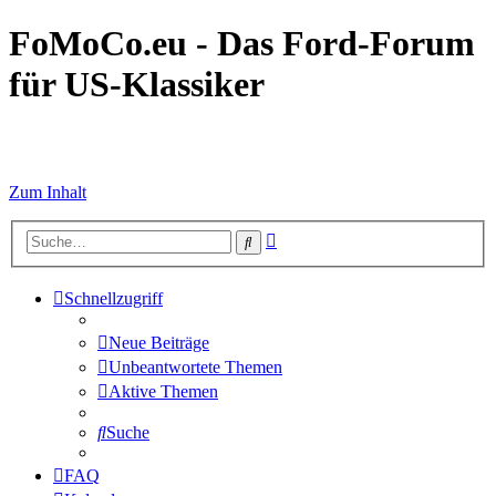
FoMoCo.eu - Das Ford-Forum
für US-Klassiker
☮ STOP WAR
Zum Inhalt
Erweiterte
Suche
Suche
Schnellzugriff
Neue Beiträge
Unbeantwortete Themen
Aktive Themen
Suche
FAQ