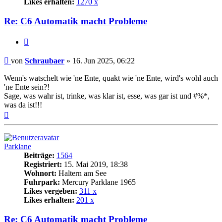
Likes erhalten:
1270 x
Re: C6 Automatik macht Probleme
Zitat
Beitrag
von
Schraubaer
»
16. Jun 2025, 06:22
Wenn's watschelt wie 'ne Ente, quakt wie 'ne Ente, wird's wohl auch
'ne Ente sein?!
Sage, was wahr ist, trinke, was klar ist, esse, was gar ist und #%*,
was da ist!!!
Nach
oben
Parklane
Beiträge:
1564
Registriert:
15. Mai 2019, 18:38
Wohnort:
Haltern am See
Fuhrpark:
Mercury Parklane 1965
Likes vergeben:
311 x
Likes erhalten:
201 x
Re: C6 Automatik macht Probleme