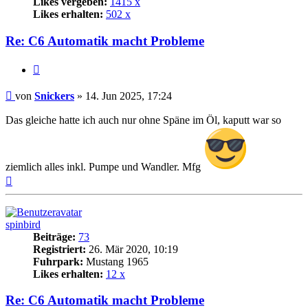
Likes vergeben:
1415 x
Likes erhalten:
502 x
Re: C6 Automatik macht Probleme
Zitat
Beitrag
von
Snickers
»
14. Jun 2025, 17:24
Das gleiche hatte ich auch nur ohne Späne im Öl, kaputt war so
ziemlich alles inkl. Pumpe und Wandler. Mfg
Nach
oben
spinbird
Beiträge:
73
Registriert:
26. Mär 2020, 10:19
Fuhrpark:
Mustang 1965
Likes erhalten:
12 x
Re: C6 Automatik macht Probleme