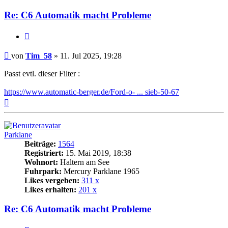
Re: C6 Automatik macht Probleme
Zitat
Beitrag
von
Tim_58
»
11. Jul 2025, 19:28
Passt evtl. dieser Filter :
https://www.automatic-berger.de/Ford-o- ... sieb-50-67
Nach
oben
Parklane
Beiträge:
1564
Registriert:
15. Mai 2019, 18:38
Wohnort:
Haltern am See
Fuhrpark:
Mercury Parklane 1965
Likes vergeben:
311 x
Likes erhalten:
201 x
Re: C6 Automatik macht Probleme