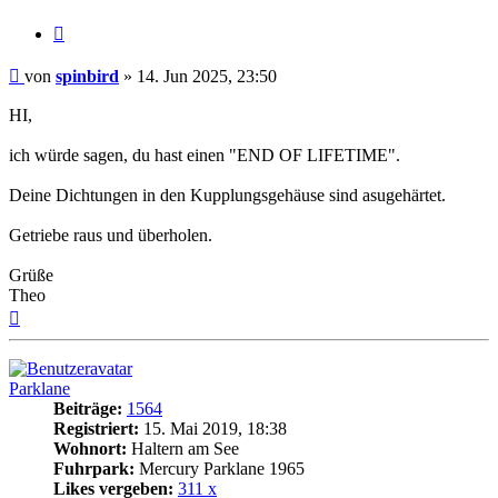
Zitat
Beitrag
von
spinbird
»
14. Jun 2025, 23:50
HI,
ich würde sagen, du hast einen "END OF LIFETIME".
Deine Dichtungen in den Kupplungsgehäuse sind asugehärtet.
Getriebe raus und überholen.
Grüße
Theo
Nach
oben
Parklane
Beiträge:
1564
Registriert:
15. Mai 2019, 18:38
Wohnort:
Haltern am See
Fuhrpark:
Mercury Parklane 1965
Likes vergeben:
311 x