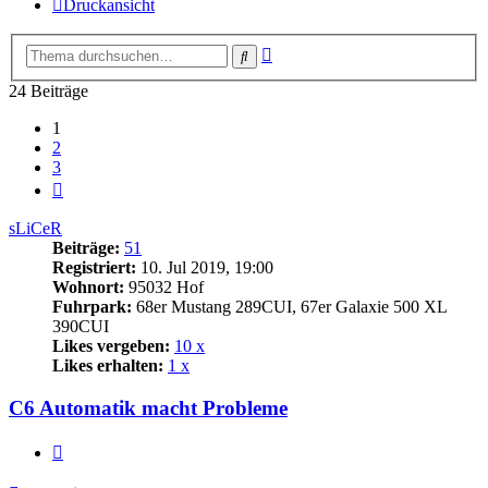
Druckansicht
Erweiterte
Suche
Suche
24 Beiträge
1
2
3
Nächste
sLiCeR
Beiträge:
51
Registriert:
10. Jul 2019, 19:00
Wohnort:
95032 Hof
Fuhrpark:
68er Mustang 289CUI, 67er Galaxie 500 XL
390CUI
Likes vergeben:
10 x
Likes erhalten:
1 x
C6 Automatik macht Probleme
Zitat