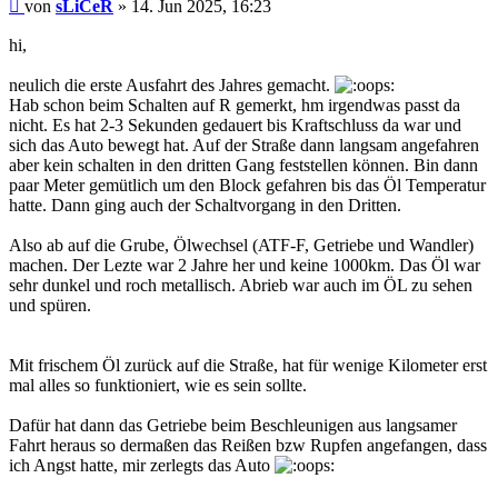
Beitrag
von
sLiCeR
»
14. Jun 2025, 16:23
hi,
neulich die erste Ausfahrt des Jahres gemacht.
Hab schon beim Schalten auf R gemerkt, hm irgendwas passt da
nicht. Es hat 2-3 Sekunden gedauert bis Kraftschluss da war und
sich das Auto bewegt hat. Auf der Straße dann langsam angefahren
aber kein schalten in den dritten Gang feststellen können. Bin dann
paar Meter gemütlich um den Block gefahren bis das Öl Temperatur
hatte. Dann ging auch der Schaltvorgang in den Dritten.
Also ab auf die Grube, Ölwechsel (ATF-F, Getriebe und Wandler)
machen. Der Lezte war 2 Jahre her und keine 1000km. Das Öl war
sehr dunkel und roch metallisch. Abrieb war auch im ÖL zu sehen
und spüren.
Mit frischem Öl zurück auf die Straße, hat für wenige Kilometer erst
mal alles so funktioniert, wie es sein sollte.
Dafür hat dann das Getriebe beim Beschleunigen aus langsamer
Fahrt heraus so dermaßen das Reißen bzw Rupfen angefangen, dass
ich Angst hatte, mir zerlegts das Auto