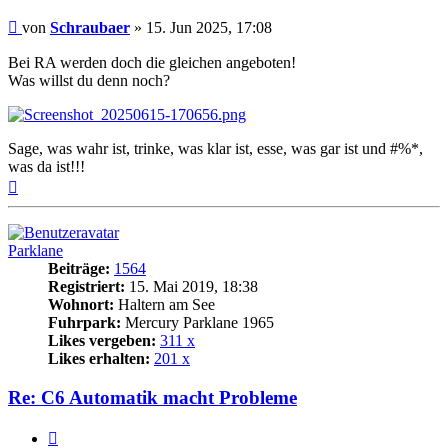
Beitrag
von
Schraubaer
»
15. Jun 2025, 17:08
Bei RA werden doch die gleichen angeboten!
Was willst du denn noch?
Sage, was wahr ist, trinke, was klar ist, esse, was gar ist und #%*,
was da ist!!!
Nach
oben
Parklane
Beiträge:
1564
Registriert:
15. Mai 2019, 18:38
Wohnort:
Haltern am See
Fuhrpark:
Mercury Parklane 1965
Likes vergeben:
311 x
Likes erhalten:
201 x
Re: C6 Automatik macht Probleme
Zitat