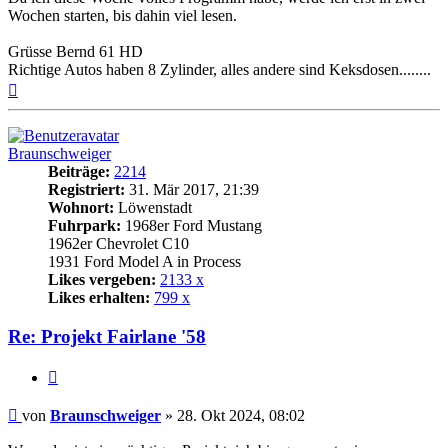
Wochen starten, bis dahin viel lesen.
Grüsse Bernd 61 HD
Richtige Autos haben 8 Zylinder, alles andere sind Keksdosen........
Nach
oben
Braunschweiger
Beiträge:
2214
Registriert:
31. Mär 2017, 21:39
Wohnort:
Löwenstadt
Fuhrpark:
1968er Ford Mustang
1962er Chevrolet C10
1931 Ford Model A in Process
Likes vergeben:
2133 x
Likes erhalten:
799 x
Re: Projekt Fairlane '58
Zitat
Beitrag
von
Braunschweiger
»
28. Okt 2024, 08:02