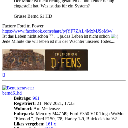
Der Motor ist nicht richtig gelaufen da ihn keiner richtig
eingestellt hat. Was ist das für ein System?
Grüsse Bernd 61 HD
Factory Ford tri Power
https://www.facebook.com/share/p/jYF7ZAL4MxMJSoMw/
Ist das Leben nicht schön ?? .... ja,das Leben ist nicht schön
Jede Minute die wir leben ist nur der Wächter unseres Todes.....
Nach
oben
bernd61hd
Beiträge:
961
Registriert:
21. Nov 2021, 17:33
Wohnort:
Am Mellensee
Fuhrpark:
Mercury M47 '49, Ford E350 V10 Tioga WoMo
"Elwood ", Ford F150, '78, Harley 1-9, Buick elektra '62
Likes vergeben:
161 x