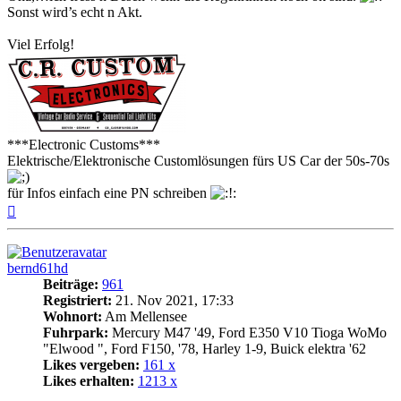
Sonst wird’s echt n Akt.
Viel Erfolg!
***Electronic Customs***
Elektrische/Elektronische Customlösungen fürs US Car der 50s-70s
für Infos einfach eine PN schreiben
Nach
oben
bernd61hd
Beiträge:
961
Registriert:
21. Nov 2021, 17:33
Wohnort:
Am Mellensee
Fuhrpark:
Mercury M47 '49, Ford E350 V10 Tioga WoMo
"Elwood ", Ford F150, '78, Harley 1-9, Buick elektra '62
Likes vergeben:
161 x
Likes erhalten:
1213 x