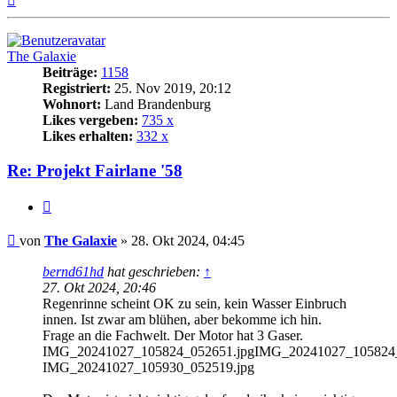
oben
The Galaxie
Beiträge:
1158
Registriert:
25. Nov 2019, 20:12
Wohnort:
Land Brandenburg
Likes vergeben:
735 x
Likes erhalten:
332 x
Re: Projekt Fairlane '58
Zitat
Beitrag
von
The Galaxie
»
28. Okt 2024, 04:45
bernd61hd
hat geschrieben:
↑
27. Okt 2024, 20:46
Regenrinne scheint OK zu sein, kein Wasser Einbruch
innen. Ist zwar am blühen, aber bekomme ich hin.
Frage an die Fachwelt. Der Motor hat 3 Gaser.
IMG_20241027_105824_052651.jpgIMG_20241027_105824_
IMG_20241027_105930_052519.jpg