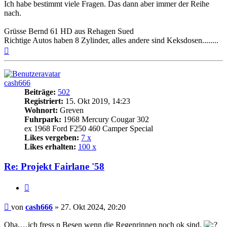
Ich habe bestimmt viele Fragen. Das dann aber immer der Reihe
nach.
Grüsse Bernd 61 HD aus Rehagen Sued
Richtige Autos haben 8 Zylinder, alles andere sind Keksdosen........
Nach
oben
cash666
Beiträge:
502
Registriert:
15. Okt 2019, 14:23
Wohnort:
Greven
Fuhrpark:
1968 Mercury Cougar 302
ex 1968 Ford F250 460 Camper Special
Likes vergeben:
7 x
Likes erhalten:
100 x
Re: Projekt Fairlane '58
Zitat
Beitrag
von
cash666
»
27. Okt 2024, 20:20
Oha,…ich fress n Besen wenn die Regenrinnen noch ok sind.