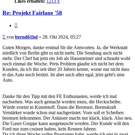
Likes erhalten:
1213 x
Re: Projekt Fairlane '58
Zitat
Beitrag
von
bernd61hd
»
28. Okt 2024, 05:27
Guten Morgen, danke erstmal für die Antworten. Ja, die Werkstatt
nördlich von Berlin gibt es nicht mehr. Die Sendung auch nicht
mehr. Der Chef hat jetzt ein Job als Hausmeister und schraubt wohl
noch einmal die Woche. Preis Problem glaube ich nicht bei dem
Kunden, da ich ihn seit über 20 Jahren kenne, wuste nur nicht dass
er das Auto noch besitzt. Ist aber auch alles egal, jetzt geht's ums
Auto.
Danke für den Tipp mit den FE Enthusiasten, werde ich mal
nachsehen. Was auch gemacht werden muss, die Heckscheibe.
Würde ersetzt in Kunststoff. Dann die Bremsen. Bremskraft
Verstärker wurde schon mal nachgerüstet. Vorn soll er Scheiben
bremsen bekommen. Der Anlasser macht nur klack, klack. Also neu.
Die Gaser Gruppe kann ausgetauscht werden. Der Kunde will den
Ford nur zum cruisen haben, kein Rennen fahren.
Da ich diese Woche volles Programm habe, werde ich erst in zwei