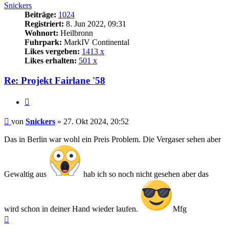
Snickers
Beiträge:
1024
Registriert:
8. Jun 2022, 09:31
Wohnort:
Heilbronn
Fuhrpark:
MarkIV Continental
Likes vergeben:
1413 x
Likes erhalten:
501 x
Re: Projekt Fairlane '58
Zitat
Beitrag
von
Snickers
»
27. Okt 2024, 20:52
Das in Berlin war wohl ein Preis Problem. Die Vergaser sehen aber
Gewaltig aus
hab ich so noch nicht gesehen aber das
wird schon in deiner Hand wieder laufen.
Mfg
Nach
oben