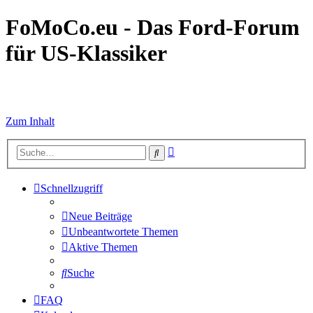
FoMoCo.eu - Das Ford-Forum
für US-Klassiker
☮ STOP WAR
Zum Inhalt
Erweiterte
Suche
Suche
Schnellzugriff
Neue Beiträge
Unbeantwortete Themen
Aktive Themen
Suche
FAQ