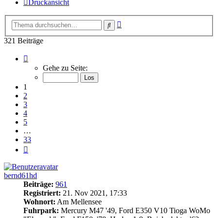
Druckansicht
Erweiterte
Suche
Suche
321 Beiträge
Seite
1
Gehe zu Seite:
von
33
1
2
3
4
5
…
33
Nächste
bernd61hd
Beiträge:
961
Registriert:
21. Nov 2021, 17:33
Wohnort:
Am Mellensee
Fuhrpark:
Mercury M47 '49, Ford E350 V10 Tioga WoMo