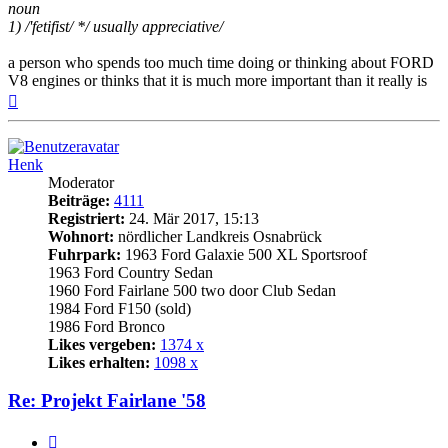
noun
1) /'fetifist/ */ usually appreciative/
a person who spends too much time doing or thinking about FORD
V8 engines or thinks that it is much more important than it really is
Nach
oben
Henk
Moderator
Beiträge:
4111
Registriert:
24. Mär 2017, 15:13
Wohnort:
nördlicher Landkreis Osnabrück
Fuhrpark:
1963 Ford Galaxie 500 XL Sportsroof
1963 Ford Country Sedan
1960 Ford Fairlane 500 two door Club Sedan
1984 Ford F150 (sold)
1986 Ford Bronco
Likes vergeben:
1374 x
Likes erhalten:
1098 x
Re: Projekt Fairlane '58
Zitat