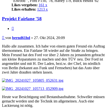
"Elwood ", Ford F150, '78, Harley 1-9, Buick elektra '62
Likes vergeben:
161 x
Likes erhalten:
1213 x
Projekt Fairlane '58
Zitat
Beitrag
von
bernd61hd
»
27. Okt 2024, 20:09
Hallo alle zusammen. Ich habe von einem guten Freund ein Auftrag
übernommen. Ein Fairlane 58 wieder auf die Straße zu bringen.
Mein Freund hat den Ford vor über 2 Jahren zu jemandem gebracht
um kleine Reparaturen zu machen und den TÜV neu. Der Ford ist
angemeldet und mit H. Der Laden, bezi.w. der Chef, im nördlich
von Berlin (bekannt aus Funk und Fernsehen) hat das Auto über
zwei Jahre draußen stehen lassen.
Heute war Besichtigung und Bestandsaufnahme. Schweller müssen
gemacht werden und die Technik im allgemeinen. Auch eine
Lackierung ist nötig.