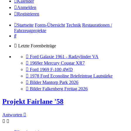
Kalender
Anmelden
Registrieren
Startseite
Foren-Übersicht
Technik
Restaurationen /
Fahrzeugprojekte
Suche
Letzte Forenbeiträge
Gehe
Ford Galaxie 1961 - Radzylinder VA
zum
Gehe
1969er Mercury Cougar XR7
letzten
zum
Gehe
Ford 1969 F-100 4WD
Beitrag
letzten
zum
Gehe
1978 Ford Econoline Briefeintrag Lautstärke
Beitrag
letzten
zum
Gehe
Bilder Mantorp Park 2026
Beitrag
letzten
zum
Gehe
Bilder Falkenberg Freitag 2026
Beitrag
letzten
zum
Beitrag
letzten
Projekt Fairlane '58
Beitrag
Antworten