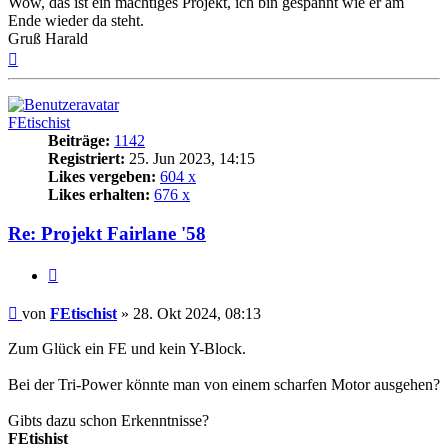
Wow, das ist ein mächtiges Projekt, ich bin gespannt wie er am
Ende wieder da steht.
Gruß Harald
Nach
oben
FEtischist
Beiträge:
1142
Registriert:
25. Jun 2023, 14:15
Likes vergeben:
604 x
Likes erhalten:
676 x
Re: Projekt Fairlane '58
Zitat
Beitrag
von
FEtischist
»
28. Okt 2024, 08:13
Zum Glück ein FE und kein Y-Block.
Bei der Tri-Power könnte man von einem scharfen Motor ausgehen?
Gibts dazu schon Erkenntnisse?
FEtishist