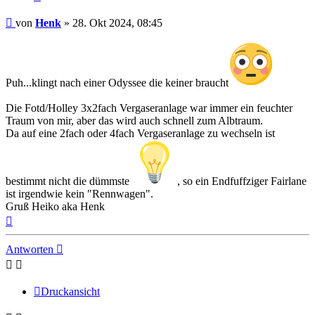
Beitrag
von
Henk
»
28. Okt 2024, 08:45
Puh...klingt nach einer Odyssee die keiner braucht
Die Fotd/Holley 3x2fach Vergaseranlage war immer ein feuchter
Traum von mir, aber das wird auch schnell zum Albtraum.
Da auf eine 2fach oder 4fach Vergaseranlage zu wechseln ist
bestimmt nicht die dümmste
, so ein Endfuffziger Fairlane
ist irgendwie kein "Rennwagen".
Gruß Heiko aka Henk
Nach
oben
Antworten
Druckansicht