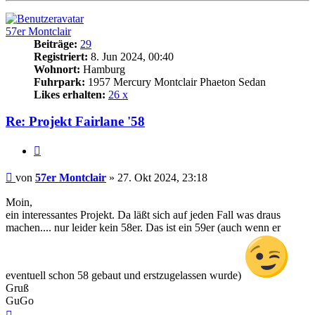
57er Montclair
Beiträge:
29
Registriert:
8. Jun 2024, 00:40
Wohnort:
Hamburg
Fuhrpark:
1957 Mercury Montclair Phaeton Sedan
Likes erhalten:
26 x
Re: Projekt Fairlane '58
Zitat
Beitrag
von
57er Montclair
»
27. Okt 2024, 23:18
Moin,
ein interessantes Projekt. Da läßt sich auf jeden Fall was draus
machen.... nur leider kein 58er. Das ist ein 59er (auch wenn er
eventuell schon 58 gebaut und erstzugelassen wurde)
Gruß
GuGo
Nach