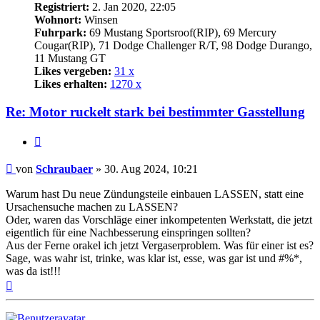
Registriert:
2. Jan 2020, 22:05
Wohnort:
Winsen
Fuhrpark:
69 Mustang Sportsroof(RIP), 69 Mercury
Cougar(RIP), 71 Dodge Challenger R/T, 98 Dodge Durango,
11 Mustang GT
Likes vergeben:
31 x
Likes erhalten:
1270 x
Re: Motor ruckelt stark bei bestimmter Gasstellung
Zitat
Beitrag
von
Schraubaer
»
30. Aug 2024, 10:21
Warum hast Du neue Zündungsteile einbauen LASSEN, statt eine
Ursachensuche machen zu LASSEN?
Oder, waren das Vorschläge einer inkompetenten Werkstatt, die jetzt
eigentlich für eine Nachbesserung einspringen sollten?
Aus der Ferne orakel ich jetzt Vergaserproblem. Was für einer ist es?
Sage, was wahr ist, trinke, was klar ist, esse, was gar ist und #%*,
was da ist!!!
Nach
oben