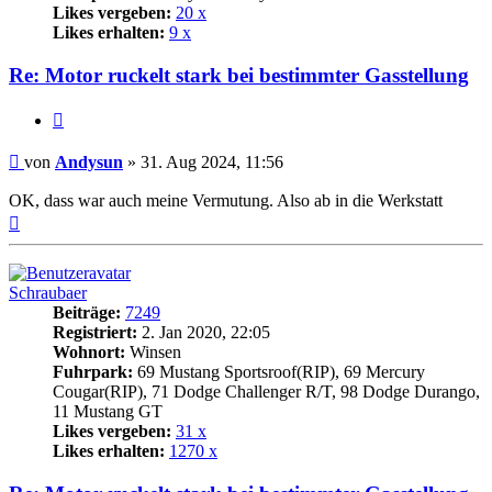
Likes vergeben:
20 x
Likes erhalten:
9 x
Re: Motor ruckelt stark bei bestimmter Gasstellung
Zitat
Beitrag
von
Andysun
»
31. Aug 2024, 11:56
OK, dass war auch meine Vermutung. Also ab in die Werkstatt
Nach
oben
Schraubaer
Beiträge:
7249
Registriert:
2. Jan 2020, 22:05
Wohnort:
Winsen
Fuhrpark:
69 Mustang Sportsroof(RIP), 69 Mercury
Cougar(RIP), 71 Dodge Challenger R/T, 98 Dodge Durango,
11 Mustang GT
Likes vergeben:
31 x
Likes erhalten:
1270 x