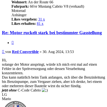
Wohnort:
An der Route 66
Fuhrpark:
66'er Mustang Cabrio V8 (verkauft)
Motorrad
Anhänger
Likes vergeben:
31 x
Likes erhalten:
81 x
Re: Motor ruckelt stark bei bestimmter Gasstellung
Zitat
Beitrag
von
Red Convertible
»
30. Aug 2024, 13:53
Hi,
solange der Motor anspringt, würde ich mich erst mal auf einen
Fehler in der Spritversorgung oder dessen Verarbeitung
konzentrieren.
Das kann natürlich beim Tank anfangen, sich über die Benzinleitung
bis Benzinpumpe, zum Vergaser ziehen, aber ich denke, bei einem
oder mehreren dieser Bauteile wirst du sicher fündig.
jetzt ohne
C-Code Cabrio
LG
Mario