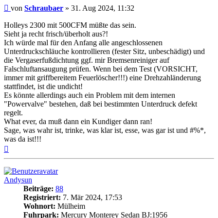
Beitrag
von
Schraubaer
»
31. Aug 2024, 11:32
Holleys 2300 mit 500CFM müßte das sein.
Sieht ja recht frisch/überholt aus?!
Ich würde mal für den Anfang alle angeschlossenen
Unterdruckschläuche kontrollieren (fester Sitz, unbeschädigt) und
die Vergaserfußdichtung ggf. mir Bremsenreiniger auf
Falschluftansaugung prüfen. Wenn bei dem Test (VORSICHT,
immer mit griffbereitem Feuerlöscher!!!) eine Drehzahländerung
stattfindet, ist die undicht!
Es könnte allerdings auch ein Problem mit dem internen
"Powervalve" bestehen, daß bei bestimmten Unterdruck defekt
regelt.
What ever, da muß dann ein Kundiger dann ran!
Sage, was wahr ist, trinke, was klar ist, esse, was gar ist und #%*,
was da ist!!!
Nach
oben
Andysun
Beiträge:
88
Registriert:
7. Mär 2024, 17:53
Wohnort:
Mülheim
Fuhrpark:
Mercury Monterey Sedan BJ:1956