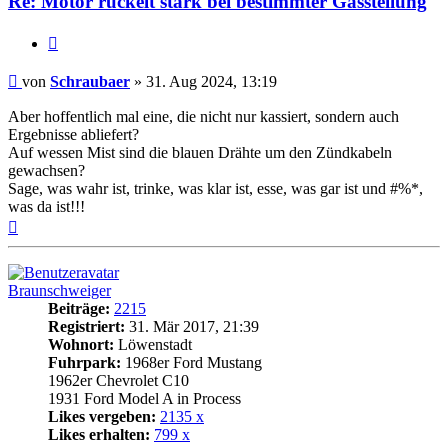
Re: Motor ruckelt stark bei bestimmter Gasstellung
Zitat
Beitrag
von
Schraubaer
»
31. Aug 2024, 13:19
Aber hoffentlich mal eine, die nicht nur kassiert, sondern auch
Ergebnisse abliefert?
Auf wessen Mist sind die blauen Drähte um den Zündkabeln
gewachsen?
Sage, was wahr ist, trinke, was klar ist, esse, was gar ist und #%*,
was da ist!!!
Nach
oben
Braunschweiger
Beiträge:
2215
Registriert:
31. Mär 2017, 21:39
Wohnort:
Löwenstadt
Fuhrpark:
1968er Ford Mustang
1962er Chevrolet C10
1931 Ford Model A in Process
Likes vergeben:
2135 x
Likes erhalten:
799 x