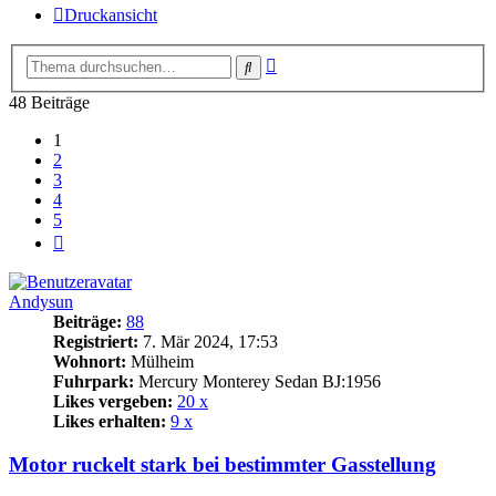
Druckansicht
Erweiterte
Suche
Suche
48 Beiträge
1
2
3
4
5
Nächste
Andysun
Beiträge:
88
Registriert:
7. Mär 2024, 17:53
Wohnort:
Mülheim
Fuhrpark:
Mercury Monterey Sedan BJ:1956
Likes vergeben:
20 x
Likes erhalten:
9 x
Motor ruckelt stark bei bestimmter Gasstellung