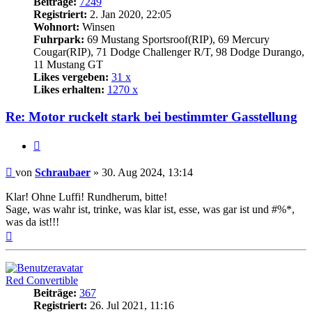
Beiträge:
7249
Registriert:
2. Jan 2020, 22:05
Wohnort:
Winsen
Fuhrpark:
69 Mustang Sportsroof(RIP), 69 Mercury
Cougar(RIP), 71 Dodge Challenger R/T, 98 Dodge Durango,
11 Mustang GT
Likes vergeben:
31 x
Likes erhalten:
1270 x
Re: Motor ruckelt stark bei bestimmter Gasstellung
Zitat
Beitrag
von
Schraubaer
»
30. Aug 2024, 13:14
Klar! Ohne Luffi! Rundherum, bitte!
Sage, was wahr ist, trinke, was klar ist, esse, was gar ist und #%*,
was da ist!!!
Nach
oben
Red Convertible
Beiträge:
367
Registriert:
26. Jul 2021, 11:16