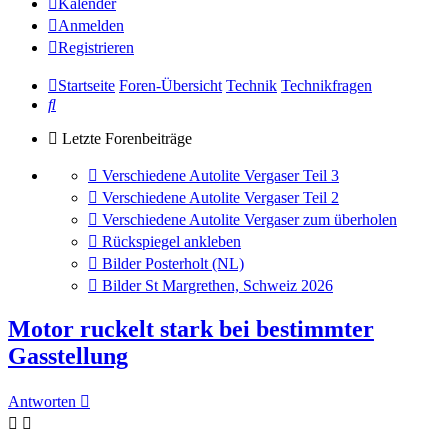
Kalender
Anmelden
Registrieren
Startseite
Foren-Übersicht
Technik
Technikfragen
Suche
Letzte Forenbeiträge
Gehe
Verschiedene Autolite Vergaser Teil 3
zum
Gehe
Verschiedene Autolite Vergaser Teil 2
letzten
zum
Gehe
Verschiedene Autolite Vergaser zum überholen
Beitrag
letzten
zum
Gehe
Rückspiegel ankleben
Beitrag
letzten
zum
Gehe
Bilder Posterholt (NL)
Beitrag
letzten
zum
Gehe
Bilder St Margrethen, Schweiz 2026
Beitrag
letzten
zum
Beitrag
letzten
Motor ruckelt stark bei bestimmter
Beitrag
Gasstellung
Antworten