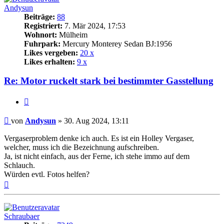
Andysun
Beiträge:
88
Registriert:
7. Mär 2024, 17:53
Wohnort:
Mülheim
Fuhrpark:
Mercury Monterey Sedan BJ:1956
Likes vergeben:
20 x
Likes erhalten:
9 x
Re: Motor ruckelt stark bei bestimmter Gasstellung
Zitat
Beitrag
von
Andysun
»
30. Aug 2024, 13:11
Vergaserproblem denke ich auch. Es ist ein Holley Vergaser,
welcher, muss ich die Bezeichnung aufschreiben.
Ja, ist nicht einfach, aus der Ferne, ich stehe immo auf dem
Schlauch.
Würden evtl. Fotos helfen?
Nach
oben
Schraubaer