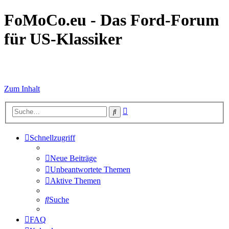
FoMoCo.eu - Das Ford-Forum
für US-Klassiker
☮ STOP WAR
Zum Inhalt
Erweiterte
Suche
Suche
Schnellzugriff
Neue Beiträge
Unbeantwortete Themen
Aktive Themen
Suche
FAQ