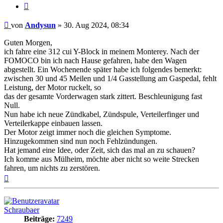
Zitat
Beitrag
von
Andysun
»
30. Aug 2024, 08:34
Guten Morgen,
ich fahre eine 312 cui Y-Block in meinem Monterey. Nach der
FOMOCO bin ich nach Hause gefahren, habe den Wagen
abgestellt. Ein Wochenende später habe ich folgendes bemerkt:
zwischen 30 und 45 Meilen und 1/4 Gasstellung am Gaspedal, fehlt
Leistung, der Motor ruckelt, so
das der gesamte Vorderwagen stark zittert. Beschleunigung fast
Null.
Nun habe ich neue Zündkabel, Zündspule, Verteilerfinger und
Verteilerkappe einbauen lassen.
Der Motor zeigt immer noch die gleichen Symptome.
Hinzugekommen sind nun noch Fehlzündungen.
Hat jemand eine Idee, oder Zeit, sich das mal an zu schauen?
Ich komme aus Mülheim, möchte aber nicht so weite Strecken
fahren, um nichts zu zerstören.
Nach
oben
Schraubaer
Beiträge:
7249