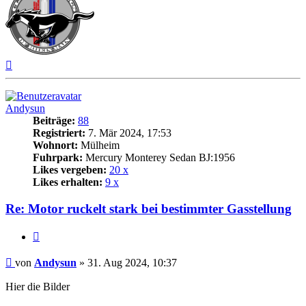
Nach
oben
Andysun
Beiträge:
88
Registriert:
7. Mär 2024, 17:53
Wohnort:
Mülheim
Fuhrpark:
Mercury Monterey Sedan BJ:1956
Likes vergeben:
20 x
Likes erhalten:
9 x
Re: Motor ruckelt stark bei bestimmter Gasstellung
Zitat
Beitrag
von
Andysun
»
31. Aug 2024, 10:37
Hier die Bilder