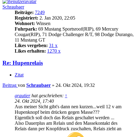
Schraubaer
Beiträge:
7249
Registriert:
2. Jan 2020, 22:05
Wohnort:
Winsen
Fuhrpark:
69 Mustang Sportsroof(RIP), 69 Mercury
Cougar(RIP), 71 Dodge Challenger R/T, 98 Dodge Durango,
11 Mustang GT
Likes vergeben:
31 x
Likes erhalten:
1270 x
Re: Hupenrelais
Zitat
Beitrag
von
Schraubaer
»
24. Okt 2024, 19:32
grautier
hat geschrieben:
↑
24. Okt 2024, 17:40
Aus meiner Sicht gibt's dann nen kurzen...weil 12 v am
Hupenknopf beim drücken gegen Masse???
Eigentlich soll doch das Relais geschaltet werden ...
Also Dauerplus am Relais und den Massekontakt des
Relais dann per Knopfdruck zuschalten, Relais zieht an