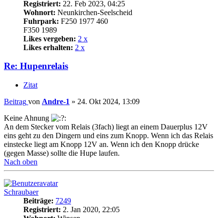
Registriert:
22. Feb 2023, 04:25
Wohnort:
Neunkirchen-Seelscheid
Fuhrpark:
F250 1977 460
F350 1989
Likes vergeben:
2 x
Likes erhalten:
2 x
Re: Hupenrelais
Zitat
Beitrag
von
Andre-1
»
24. Okt 2024, 13:09
Keine Ahnung
An dem Stecker vom Relais (3fach) liegt an einem Dauerplus 12V
eins geht zu den Dingern und eins zum Knopp. Wenn ich das Relais
einstecke liegt am Knopp 12V an. Wenn ich den Knopp drücke
(gegen Masse) sollte die Hupe laufen.
Nach oben
Schraubaer
Beiträge:
7249
Registriert:
2. Jan 2020, 22:05