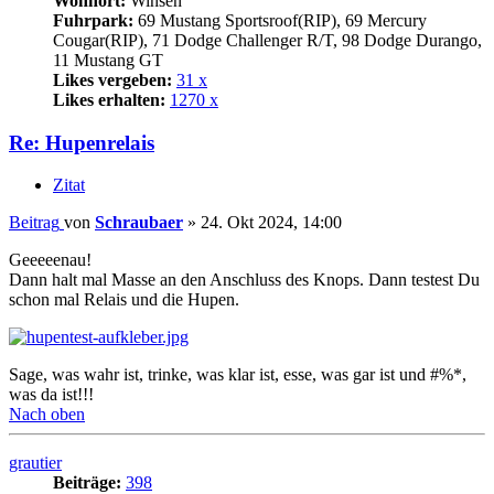
Wohnort:
Winsen
Fuhrpark:
69 Mustang Sportsroof(RIP), 69 Mercury
Cougar(RIP), 71 Dodge Challenger R/T, 98 Dodge Durango,
11 Mustang GT
Likes vergeben:
31 x
Likes erhalten:
1270 x
Re: Hupenrelais
Zitat
Beitrag
von
Schraubaer
»
24. Okt 2024, 14:00
Geeeeenau!
Dann halt mal Masse an den Anschluss des Knops. Dann testest Du
schon mal Relais und die Hupen.
Sage, was wahr ist, trinke, was klar ist, esse, was gar ist und #%*,
was da ist!!!
Nach oben
grautier
Beiträge:
398