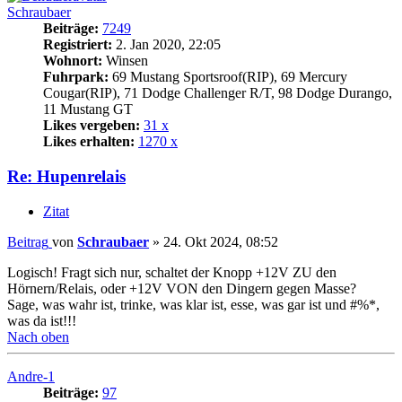
Schraubaer
Beiträge:
7249
Registriert:
2. Jan 2020, 22:05
Wohnort:
Winsen
Fuhrpark:
69 Mustang Sportsroof(RIP), 69 Mercury
Cougar(RIP), 71 Dodge Challenger R/T, 98 Dodge Durango,
11 Mustang GT
Likes vergeben:
31 x
Likes erhalten:
1270 x
Re: Hupenrelais
Zitat
Beitrag
von
Schraubaer
»
24. Okt 2024, 08:52
Logisch! Fragt sich nur, schaltet der Knopp +12V ZU den
Hörnern/Relais, oder +12V VON den Dingern gegen Masse?
Sage, was wahr ist, trinke, was klar ist, esse, was gar ist und #%*,
was da ist!!!
Nach oben
Andre-1
Beiträge:
97