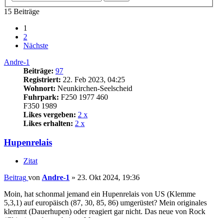
15 Beiträge
1
2
Nächste
Andre-1
Beiträge:
97
Registriert:
22. Feb 2023, 04:25
Wohnort:
Neunkirchen-Seelscheid
Fuhrpark:
F250 1977 460
F350 1989
Likes vergeben:
2 x
Likes erhalten:
2 x
Hupenrelais
Zitat
Beitrag
von
Andre-1
»
23. Okt 2024, 19:36
Moin, hat schonmal jemand ein Hupenrelais von US (Klemme
5,3,1) auf europäisch (87, 30, 85, 86) umgerüstet? Mein originales
klemmt (Dauerhupen) oder reagiert gar nicht. Das neue von Rock