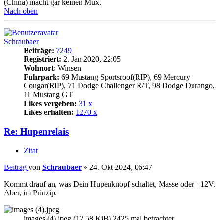
(China) macht gar keinen Mux.
Nach oben
Schraubaer
Beiträge:
7249
Registriert:
2. Jan 2020, 22:05
Wohnort:
Winsen
Fuhrpark:
69 Mustang Sportsroof(RIP), 69 Mercury
Cougar(RIP), 71 Dodge Challenger R/T, 98 Dodge Durango,
11 Mustang GT
Likes vergeben:
31 x
Likes erhalten:
1270 x
Re: Hupenrelais
Zitat
Beitrag
von
Schraubaer
»
24. Okt 2024, 06:47
Kommt drauf an, was Dein Hupenknopf schaltet, Masse oder +12V.
Aber, im Prinzip:
images (4).jpeg (12.58 KiB) 2425 mal betrachtet