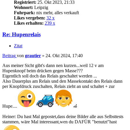
Registriert:
25. Okt 2023, 21:33
Wohnort:
Leipzig
Fuhrpark:
nix mehr, alles verkauft
Likes vergeben:
32 x
Likes erhalten:
239 x
Re: Hupenrelais
Zitat
Beitrag
von
grautier
»
24. Okt 2024, 17:40
Aus meiner Sicht gibt's dann nen kurzen...weil 12 v am
Hupenknopf beim drücken gegen Masse???
Eigentlich soll doch das Relais geschaltet werden ...
Also Dauerplus am Relais und den Massekontakt des Relais dann
per Knopfdruck zuschalten, Relais zieht an und schaltet + zur
Hupe....
‍🦽
Heiner: Du hast Mal gepostet,dass deine Bilder alle aus Selbsttests
stammen, wäre Mal interessant,wen du DAFÜR "benutzt"hast