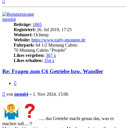
Nach
oben
mem64
Beiträge:
1865
Registriert:
26. Jul 2019, 17:25
Wohnort:
Ochtrup
Website:
https://www.early-mustang.de
Fuhrpark:
64 1/2 Mustang Cabrio
70 Mustang Cabrio "Projekt"
Likes vergeben:
367 x
Likes erhalten:
354 x
Re: Fragen zum C6 Getriebe bzw. Wandler
Zitat
Beitrag
von
mem64
»
1. Nov 2024, 15:06
..... das Getriebe macht genau das, was es
machen soll.... !!