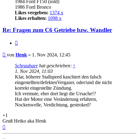
1984 Ford F150 (sold)
1986 Ford Bronco
Likes vergeben:
1374 x
Likes erhalten:
1098 x
Re: Fragen zum C6 Getriebe bzw. Wandler
Zitat
Beitrag
von
Henk
»
1. Nov 2024, 12:45
Schraubaer
hat geschrieben:
↑
1. Nov 2024, 11:03
Klar, höherer Stallspeed kaschiert den falsch
eingestellten/defektenVergaser, oder/und die nicht
korrekt eingestellte Zündung.
Ich vermute, eher dort liegt die Ursache!?
Hat der Motor eine Veränderung erfahren,
Nockenwelle, Verdichtung, gestroked?
+1
Gruß Heiko aka Henk
Nach
oben