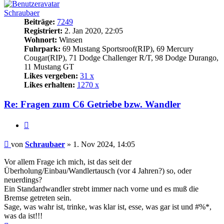
Schraubaer
Beiträge:
7249
Registriert:
2. Jan 2020, 22:05
Wohnort:
Winsen
Fuhrpark:
69 Mustang Sportsroof(RIP), 69 Mercury
Cougar(RIP), 71 Dodge Challenger R/T, 98 Dodge Durango,
11 Mustang GT
Likes vergeben:
31 x
Likes erhalten:
1270 x
Re: Fragen zum C6 Getriebe bzw. Wandler
Zitat
Beitrag
von
Schraubaer
»
1. Nov 2024, 14:05
Vor allem Frage ich mich, ist das seit der
Überholung/Einbau/Wandlertausch (vor 4 Jahren?) so, oder
neuerdings?
Ein Standardwandler strebt immer nach vorne und es muß die
Bremse getreten sein.
Sage, was wahr ist, trinke, was klar ist, esse, was gar ist und #%*,
was da ist!!!