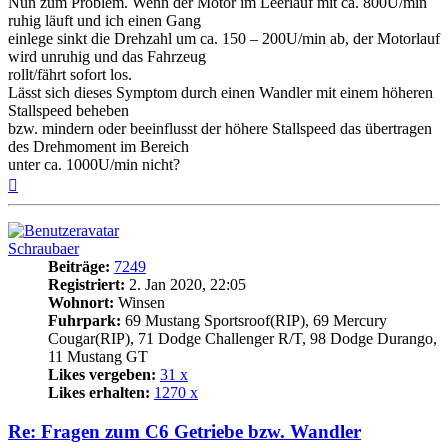
Nun zum Problem. Wenn der Motor im Leerlauf mit ca. 800U/min
ruhig läuft und ich einen Gang
einlege sinkt die Drehzahl um ca. 150 – 200U/min ab, der Motorlauf
wird unruhig und das Fahrzeug
rollt/fährt sofort los.
Lässt sich dieses Symptom durch einen Wandler mit einem höheren
Stallspeed beheben
bzw. mindern oder beeinflusst der höhere Stallspeed das übertragen
des Drehmoment im Bereich
unter ca. 1000U/min nicht?
Nach
oben
Schraubaer
Beiträge:
7249
Registriert:
2. Jan 2020, 22:05
Wohnort:
Winsen
Fuhrpark:
69 Mustang Sportsroof(RIP), 69 Mercury
Cougar(RIP), 71 Dodge Challenger R/T, 98 Dodge Durango,
11 Mustang GT
Likes vergeben:
31 x
Likes erhalten:
1270 x
Re: Fragen zum C6 Getriebe bzw. Wandler