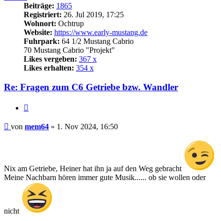
Beiträge:
1865
Registriert:
26. Jul 2019, 17:25
Wohnort:
Ochtrup
Website:
https://www.early-mustang.de
Fuhrpark:
64 1/2 Mustang Cabrio
70 Mustang Cabrio "Projekt"
Likes vergeben:
367 x
Likes erhalten:
354 x
Re: Fragen zum C6 Getriebe bzw. Wandler
Zitat
Beitrag
von
mem64
»
1. Nov 2024, 16:50
Nix am Getriebe, Heiner hat ihn ja auf den Weg gebracht
Meine Nachbarn hören immer gute Musik...... ob sie wollen oder
nicht