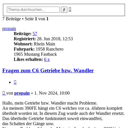
Erweiterte
Suche
Suche
7 Beiträge • Seite
1
von
1
propain
Beiträge:
57
Registriert:
28. Jun 2018, 12:53
Wohnort:
Rhein Main
Fuhrpark:
1958 Ranchero
1965 Mustang Fastback
Likes erhalten:
6 x
Fragen zum C6 Getriebe bzw. Wandler
Zitat
Beitrag
von
propain
»
1. Nov 2024, 10:00
Hallo, mein Getriebe bzw. Wandler macht Probleme.
An meinem 390FE hängt ein C6 welches vor ca. 4Jahren komplett
überholt worden ist. In diesem Zug wurde auch der Wandler ersetzt.
Das überholte Getriebe funktioniert soweit einwandfrei,
das Schalten der Gänge usw.