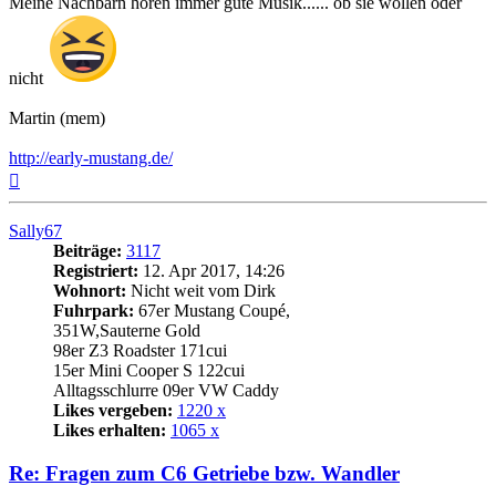
Meine Nachbarn hören immer gute Musik...... ob sie wollen oder
nicht
Martin (mem)
http://early-mustang.de/
Nach
oben
Sally67
Beiträge:
3117
Registriert:
12. Apr 2017, 14:26
Wohnort:
Nicht weit vom Dirk
Fuhrpark:
67er Mustang Coupé,
351W,Sauterne Gold
98er Z3 Roadster 171cui
15er Mini Cooper S 122cui
Alltagsschlurre 09er VW Caddy
Likes vergeben:
1220 x
Likes erhalten:
1065 x
Re: Fragen zum C6 Getriebe bzw. Wandler