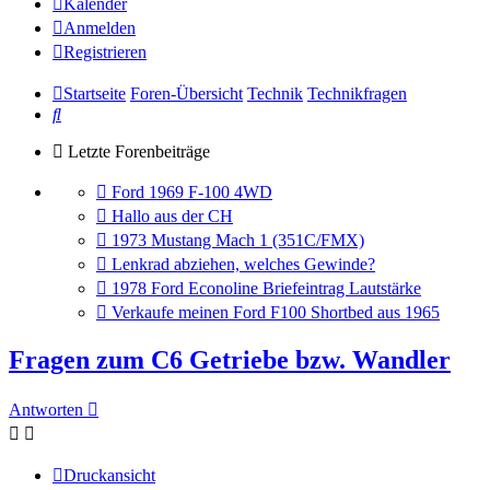
Kalender
Anmelden
Registrieren
Startseite
Foren-Übersicht
Technik
Technikfragen
Suche
Letzte Forenbeiträge
Gehe
Ford 1969 F-100 4WD
zum
Gehe
Hallo aus der CH
letzten
zum
Gehe
1973 Mustang Mach 1 (351C/FMX)
Beitrag
letzten
zum
Gehe
Lenkrad abziehen, welches Gewinde?
Beitrag
letzten
zum
Gehe
1978 Ford Econoline Briefeintrag Lautstärke
Beitrag
letzten
zum
Gehe
Verkaufe meinen Ford F100 Shortbed aus 1965
Beitrag
letzten
zum
Beitrag
letzten
Fragen zum C6 Getriebe bzw. Wandler
Beitrag
Antworten
Druckansicht