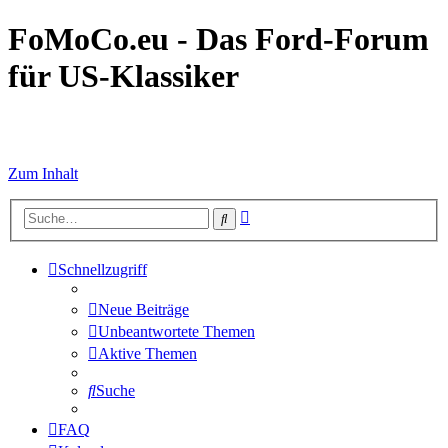
FoMoCo.eu - Das Ford-Forum
für US-Klassiker
☮ STOP WAR
Zum Inhalt
Erweiterte
Suche
Suche
Schnellzugriff
Neue Beiträge
Unbeantwortete Themen
Aktive Themen
Suche
FAQ