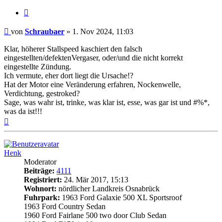
Zitat
Beitrag
von
Schraubaer
»
1. Nov 2024, 11:03
Klar, höherer Stallspeed kaschiert den falsch
eingestellten/defektenVergaser, oder/und die nicht korrekt
eingestellte Zündung.
Ich vermute, eher dort liegt die Ursache!?
Hat der Motor eine Veränderung erfahren, Nockenwelle,
Verdichtung, gestroked?
Sage, was wahr ist, trinke, was klar ist, esse, was gar ist und #%*,
was da ist!!!
Nach
oben
Henk
Moderator
Beiträge:
4111
Registriert:
24. Mär 2017, 15:13
Wohnort:
nördlicher Landkreis Osnabrück
Fuhrpark:
1963 Ford Galaxie 500 XL Sportsroof
1963 Ford Country Sedan
1960 Ford Fairlane 500 two door Club Sedan