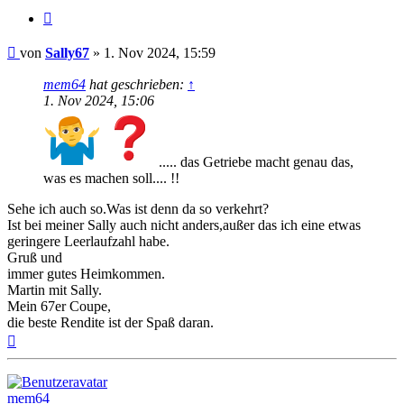
Zitat
Beitrag
von
Sally67
»
1. Nov 2024, 15:59
mem64
hat geschrieben:
↑
1. Nov 2024, 15:06
..... das Getriebe macht genau das,
was es machen soll.... !!
Sehe ich auch so.Was ist denn da so verkehrt?
Ist bei meiner Sally auch nicht anders,außer das ich eine etwas
geringere Leerlaufzahl habe.
Gruß und
immer gutes Heimkommen.
Martin mit Sally.
Mein 67er Coupe,
die beste Rendite ist der Spaß daran.
Nach
oben
mem64