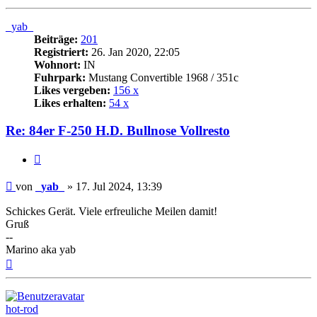
oben
_yab_
Beiträge:
201
Registriert:
26. Jan 2020, 22:05
Wohnort:
IN
Fuhrpark:
Mustang Convertible 1968 / 351c
Likes vergeben:
156 x
Likes erhalten:
54 x
Re: 84er F-250 H.D. Bullnose Vollresto
Zitat
Beitrag
von
_yab_
»
17. Jul 2024, 13:39
Schickes Gerät. Viele erfreuliche Meilen damit!
Gruß
--
Marino aka yab
Nach
oben
hot-rod