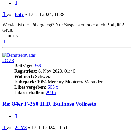
Zitat
Beitrag
von
tody
»
17. Jul 2024, 11:38
Wieviel ist der höhergelegt? Nur Suspension oder auch Bodylift?
Gruß,
Thomas
Nach
oben
2CV8
Beiträge:
366
Registriert:
6. Nov 2023, 01:46
Wohnort:
Schweiz
Fuhrpark:
1964 Mercury Monterey Marauder
Likes vergeben:
665 x
Likes erhalten:
299 x
Re: 84er F-250 H.D. Bullnose Vollresto
Zitat
Beitrag
von
2CV8
»
17. Jul 2024, 11:51