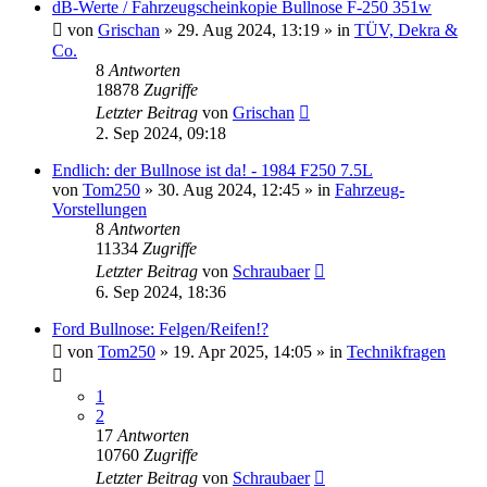
dB-Werte / Fahrzeugscheinkopie Bullnose F-250 351w
von
Grischan
» 29. Aug 2024, 13:19 » in
TÜV, Dekra &
Co.
8
Antworten
18878
Zugriffe
Letzter Beitrag
von
Grischan
2. Sep 2024, 09:18
Endlich: der Bullnose ist da! - 1984 F250 7.5L
von
Tom250
» 30. Aug 2024, 12:45 » in
Fahrzeug-
Vorstellungen
8
Antworten
11334
Zugriffe
Letzter Beitrag
von
Schraubaer
6. Sep 2024, 18:36
Ford Bullnose: Felgen/Reifen!?
von
Tom250
» 19. Apr 2025, 14:05 » in
Technikfragen
1
2
17
Antworten
10760
Zugriffe
Letzter Beitrag
von
Schraubaer