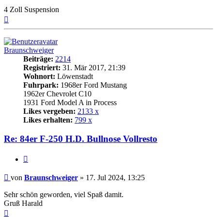
4 Zoll Suspension
Nach
oben
Braunschweiger
Beiträge:
2214
Registriert:
31. Mär 2017, 21:39
Wohnort:
Löwenstadt
Fuhrpark:
1968er Ford Mustang
1962er Chevrolet C10
1931 Ford Model A in Process
Likes vergeben:
2133 x
Likes erhalten:
799 x
Re: 84er F-250 H.D. Bullnose Vollresto
Zitat
Beitrag
von
Braunschweiger
»
17. Jul 2024, 13:25
Sehr schön geworden, viel Spaß damit.
Gruß Harald
Nach