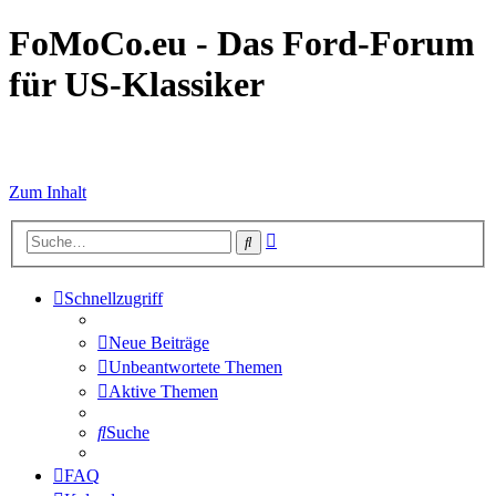
FoMoCo.eu - Das Ford-Forum
für US-Klassiker
☮ STOP WAR
Zum Inhalt
Erweiterte
Suche
Suche
Schnellzugriff
Neue Beiträge
Unbeantwortete Themen
Aktive Themen
Suche
FAQ