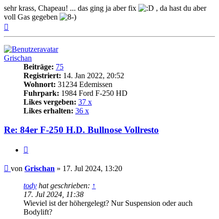
sehr krass, Chapeau! ... das ging ja aber fix
, da hast du aber
voll Gas gegeben
Nach
oben
Grischan
Beiträge:
75
Registriert:
14. Jan 2022, 20:52
Wohnort:
31234 Edemissen
Fuhrpark:
1984 Ford F-250 HD
Likes vergeben:
37 x
Likes erhalten:
36 x
Re: 84er F-250 H.D. Bullnose Vollresto
Zitat
Beitrag
von
Grischan
»
17. Jul 2024, 13:20
tody
hat geschrieben:
↑
17. Jul 2024, 11:38
Wieviel ist der höhergelegt? Nur Suspension oder auch
Bodylift?