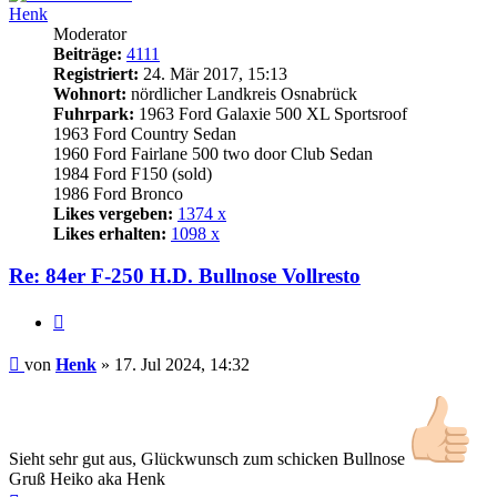
Henk
Moderator
Beiträge:
4111
Registriert:
24. Mär 2017, 15:13
Wohnort:
nördlicher Landkreis Osnabrück
Fuhrpark:
1963 Ford Galaxie 500 XL Sportsroof
1963 Ford Country Sedan
1960 Ford Fairlane 500 two door Club Sedan
1984 Ford F150 (sold)
1986 Ford Bronco
Likes vergeben:
1374 x
Likes erhalten:
1098 x
Re: 84er F-250 H.D. Bullnose Vollresto
Zitat
Beitrag
von
Henk
»
17. Jul 2024, 14:32
Sieht sehr gut aus, Glückwunsch zum schicken Bullnose
Gruß Heiko aka Henk