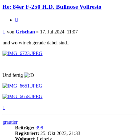
Re: 84er F-250 H.D. Bullnose Vollresto
Zitat
Beitrag
von
Grischan
»
17. Jul 2024, 11:07
und wo wir eh gerade dabei sind...
Und fertig
Nach
oben
grautier
Beiträge:
398
Registriert:
25. Okt 2023, 21:33
Wohnort:
Leipzig