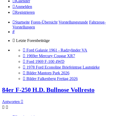
Kalender
Anmelden
Registrieren
Startseite
Foren-Übersicht
Vorstellungsrunde
Fahrzeug-
Vorstellungen
Suche
Letzte Forenbeiträge
Gehe
Ford Galaxie 1961 - Radzylinder VA
zum
Gehe
1969er Mercury Cougar XR7
letzten
zum
Gehe
Ford 1969 F-100 4WD
Beitrag
letzten
zum
Gehe
1978 Ford Econoline Briefeintrag Lautstärke
Beitrag
letzten
zum
Gehe
Bilder Mantorp Park 2026
Beitrag
letzten
zum
Gehe
Bilder Falkenberg Freitag 2026
Beitrag
letzten
zum
Beitrag
letzten
84er F-250 H.D. Bullnose Vollresto
Beitrag
Antworten