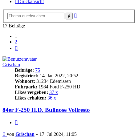
Druckansicht
Erweiterte
Suche
Suche
17 Beiträge
1
2
Nächste
Grischan
Beiträge:
75
Registriert:
14. Jan 2022, 20:52
Wohnort:
31234 Edemissen
Fuhrpark:
1984 Ford F-250 HD
Likes vergeben:
37 x
Likes erhalten:
36 x
84er F-250 H.D. Bullnose Vollresto
Zitat
Beitrag
von
Grischan
»
17. Jul 2024, 11:05