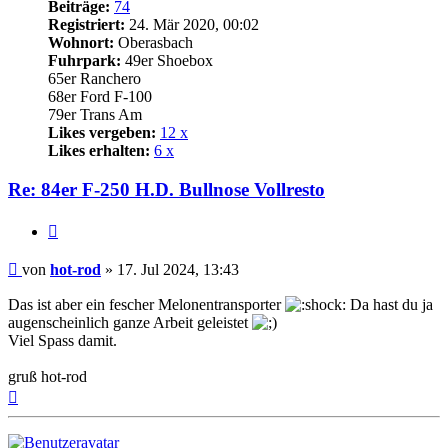
Beiträge:
74
Registriert:
24. Mär 2020, 00:02
Wohnort:
Oberasbach
Fuhrpark:
49er Shoebox
65er Ranchero
68er Ford F-100
79er Trans Am
Likes vergeben:
12 x
Likes erhalten:
6 x
Re: 84er F-250 H.D. Bullnose Vollresto
Zitat
Beitrag
von
hot-rod
»
17. Jul 2024, 13:43
Das ist aber ein fescher Melonentransporter
Da hast du ja
augenscheinlich ganze Arbeit geleistet
Viel Spass damit.
gruß hot-rod
Nach
oben