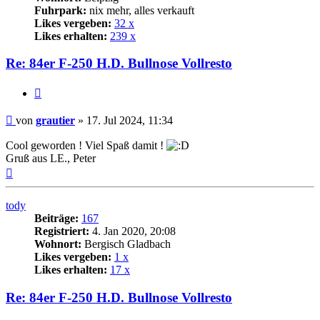
Fuhrpark:
nix mehr, alles verkauft
Likes vergeben:
32 x
Likes erhalten:
239 x
Re: 84er F-250 H.D. Bullnose Vollresto
Zitat
Beitrag
von
grautier
»
17. Jul 2024, 11:34
Cool geworden ! Viel Spaß damit !
Gruß aus LE., Peter
Nach
oben
tody
Beiträge:
167
Registriert:
4. Jan 2020, 20:08
Wohnort:
Bergisch Gladbach
Likes vergeben:
1 x
Likes erhalten:
17 x
Re: 84er F-250 H.D. Bullnose Vollresto