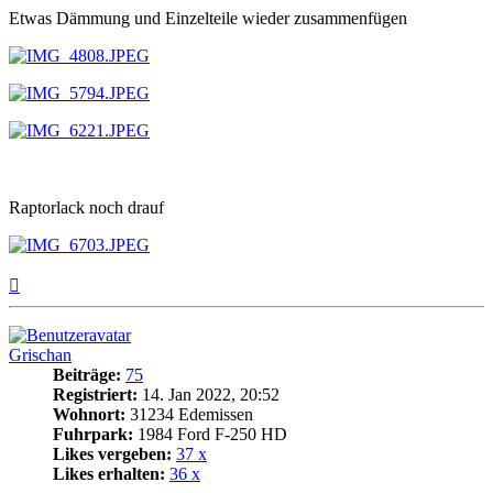
Etwas Dämmung und Einzelteile wieder zusammenfügen
Raptorlack noch drauf
Nach
oben
Grischan
Beiträge:
75
Registriert:
14. Jan 2022, 20:52
Wohnort:
31234 Edemissen
Fuhrpark:
1984 Ford F-250 HD
Likes vergeben:
37 x
Likes erhalten:
36 x