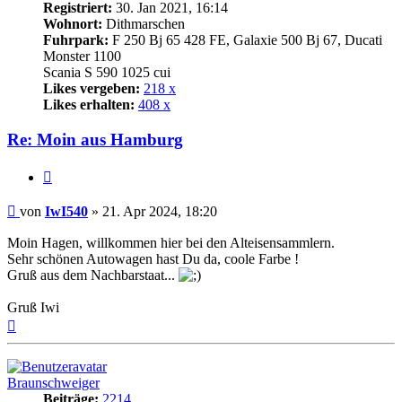
Registriert:
30. Jan 2021, 16:14
Wohnort:
Dithmarschen
Fuhrpark:
F 250 Bj 65 428 FE, Galaxie 500 Bj 67, Ducati
Monster 1100
Scania S 590 1025 cui
Likes vergeben:
218 x
Likes erhalten:
408 x
Re: Moin aus Hamburg
Zitat
Beitrag
von
IwI540
»
21. Apr 2024, 18:20
Moin Hagen, willkommen hier bei den Alteisensammlern.
Sehr schönen Autowagen hast Du da, coole Farbe !
Gruß aus dem Nachbarstaat...
Gruß Iwi
Nach
oben
Braunschweiger
Beiträge:
2214