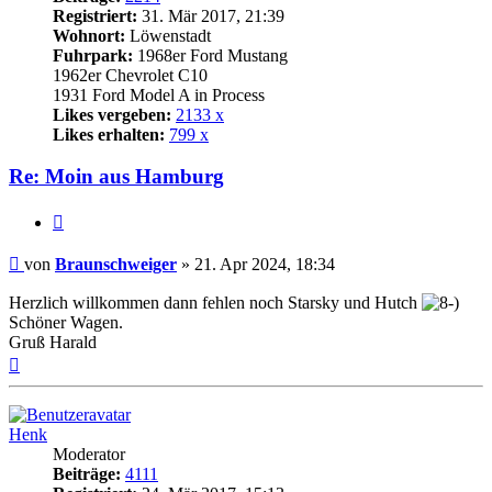
Registriert:
31. Mär 2017, 21:39
Wohnort:
Löwenstadt
Fuhrpark:
1968er Ford Mustang
1962er Chevrolet C10
1931 Ford Model A in Process
Likes vergeben:
2133 x
Likes erhalten:
799 x
Re: Moin aus Hamburg
Zitat
Beitrag
von
Braunschweiger
»
21. Apr 2024, 18:34
Herzlich willkommen dann fehlen noch Starsky und Hutch
Schöner Wagen.
Gruß Harald
Nach
oben
Henk
Moderator
Beiträge:
4111