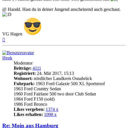
@ Harald. Hast du in deiner Jungend anscheinend auch geschaut.
VG Hagen
Nach
oben
Henk
Moderator
Beiträge:
4111
Registriert:
24. Mär 2017, 15:13
Wohnort:
nördlicher Landkreis Osnabrück
Fuhrpark:
1963 Ford Galaxie 500 XL Sportsroof
1963 Ford Country Sedan
1960 Ford Fairlane 500 two door Club Sedan
1984 Ford F150 (sold)
1986 Ford Bronco
Likes vergeben:
1374 x
Likes erhalten:
1098 x
Re: Moin aus Hamburg