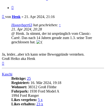
Zitat
Beitrag
von
Henk
»
21. Apr 2024, 21:16
Huggybaer63
hat geschrieben:
↑
21. Apr 2024, 20:28
@ Henk. Ja stimmt, der ist ursprünglich vom Classic-
Carrè. Das nach 14 Jahren gerade zum 1.3. seine Tore
geschlossen hat.
Ja, leider...aber ich kann seine Beweggründe verstehen.
Gruß Heiko aka Henk
Nach
oben
Kaschi
Beiträge:
25
Registriert:
16. Mär 2024, 19:18
Wohnort:
38312 Groß Flöthe
Fuhrpark:
1930 Ford Model A
1994 Ford Ranger
Likes vergeben:
5 x
Likes erhalten:
23 x