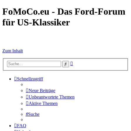
FoMoCo.eu - Das Ford-Forum
für US-Klassiker
☮ STOP WAR
Zum Inhalt
Erweiterte
Suche
Suche
Schnellzugriff
Neue Beiträge
Unbeantwortete Themen
Aktive Themen
Suche
FAQ