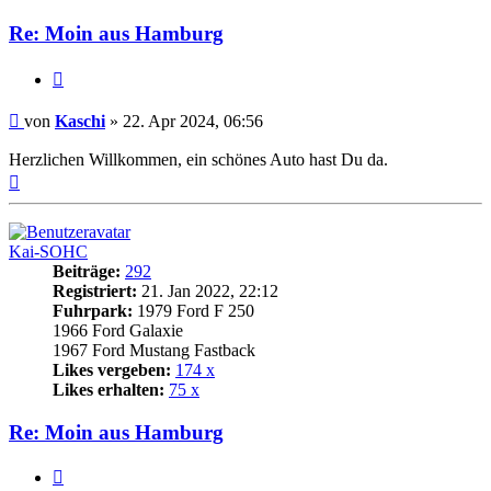
Re: Moin aus Hamburg
Zitat
Beitrag
von
Kaschi
»
22. Apr 2024, 06:56
Herzlichen Willkommen, ein schönes Auto hast Du da.
Nach
oben
Kai-SOHC
Beiträge:
292
Registriert:
21. Jan 2022, 22:12
Fuhrpark:
1979 Ford F 250
1966 Ford Galaxie
1967 Ford Mustang Fastback
Likes vergeben:
174 x
Likes erhalten:
75 x
Re: Moin aus Hamburg
Zitat