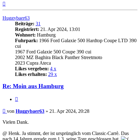
Nach
oben
Huggybaer63
Beiträge:
31
Registriert:
21. Apr 2024, 13:01
Wohnort:
Hamburg
Fuhrpark:
1966 Ford Galaxie 500 Hardtop Coupe LTD 390
cui
1967 Ford Galaxie 500 Coupe 390 cui
2002 MZ Baghira Black Panther Streetmoto
2023 Cupra Ateca
Likes vergeben:
4 x
Likes erhalten:
29 x
Re: Moin aus Hamburg
Zitat
Beitrag
von
Huggybaer63
»
21. Apr 2024, 20:28
Vielen Dank.
@ Henk. Ja stimmt, der ist ursprünglich vom Classic-Carrè. Das
nach 14 Jahren gerade zum 1.3. seine Tore geschlossen hat.