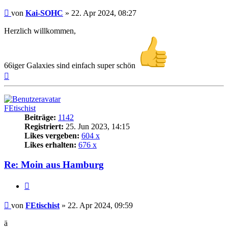
Beitrag
von
Kai-SOHC
»
22. Apr 2024, 08:27
Herzlich willkommen,
66iger Galaxies sind einfach super schön
Nach
oben
FEtischist
Beiträge:
1142
Registriert:
25. Jun 2023, 14:15
Likes vergeben:
604 x
Likes erhalten:
676 x
Re: Moin aus Hamburg
Zitat
Beitrag
von
FEtischist
»
22. Apr 2024, 09:59
ä