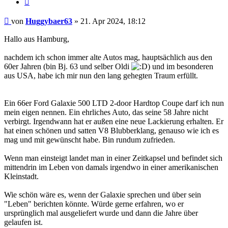
Beitrag
von
Huggybaer63
»
21. Apr 2024, 18:12
Hallo aus Hamburg,
nachdem ich schon immer alte Autos mag, hauptsächlich aus den
60er Jahren (bin Bj. 63 und selber Oldi
) und im besonderen
aus USA, habe ich mir nun den lang gehegten Traum erfüllt.
Ein 66er Ford Galaxie 500 LTD 2-door Hardtop Coupe darf ich nun
mein eigen nennen. Ein ehrliches Auto, das seine 58 Jahre nicht
verbirgt. Irgendwann hat er außen eine neue Lackierung erhalten. Er
hat einen schönen und satten V8 Blubberklang, genauso wie ich es
mag und mit gewünscht habe. Bin rundum zufrieden.
Wenn man einsteigt landet man in einer Zeitkapsel und befindet sich
mittendrin im Leben von damals irgendwo in einer amerikanischen
Kleinstadt.
Wie schön wäre es, wenn der Galaxie sprechen und über sein
"Leben" berichten könnte. Würde gerne erfahren, wo er
ursprünglich mal ausgeliefert wurde und dann die Jahre über
gelaufen ist.