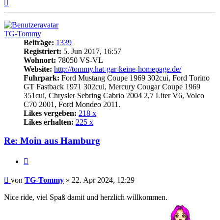
Nach
oben
TG-Tommy
Beiträge:
1339
Registriert:
5. Jun 2017, 16:57
Wohnort:
78050 VS-VL
Website:
http://tommy.hat-gar-keine-homepage.de/
Fuhrpark:
Ford Mustang Coupe 1969 302cui, Ford Torino
GT Fastback 1971 302cui, Mercury Cougar Coupe 1969
351cui, Chrysler Sebring Cabrio 2004 2,7 Liter V6, Volco
C70 2001, Ford Mondeo 2011.
Likes vergeben:
218 x
Likes erhalten:
225 x
Re: Moin aus Hamburg
Zitat
Beitrag
von
TG-Tommy
»
22. Apr 2024, 12:29
Nice ride, viel Spaß damit und herzlich willkommen.