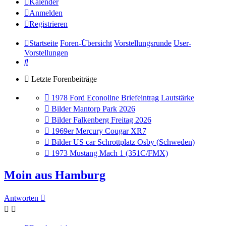
Kalender
Anmelden
Registrieren
Startseite
Foren-Übersicht
Vorstellungsrunde
User-
Vorstellungen
Suche
Letzte Forenbeiträge
Gehe
1978 Ford Econoline Briefeintrag Lautstärke
zum
Gehe
Bilder Mantorp Park 2026
letzten
zum
Gehe
Bilder Falkenberg Freitag 2026
Beitrag
letzten
zum
Gehe
1969er Mercury Cougar XR7
Beitrag
letzten
zum
Gehe
Bilder US car Schrottplatz Osby (Schweden)
Beitrag
letzten
zum
Gehe
1973 Mustang Mach 1 (351C/FMX)
Beitrag
letzten
zum
Beitrag
letzten
Moin aus Hamburg
Beitrag
Antworten