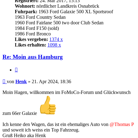
Registriert:
24. Mär 2017, 15:13
Wohnort:
nördlicher Landkreis Osnabrück
Fuhrpark:
1963 Ford Galaxie 500 XL Sportsroof
1963 Ford Country Sedan
1960 Ford Fairlane 500 two door Club Sedan
1984 Ford F150 (sold)
1986 Ford Bronco
Likes vergeben:
1374 x
Likes erhalten:
1098 x
Re: Moin aus Hamburg
Zitat
Beitrag
von
Henk
»
21. Apr 2024, 18:36
Moin Hagen, willkommen im FoMoCo-Forum und Glückwunsch
zum 66er Galaxie
Ich kenne den Wagen, das ist ein ehemaliges Auto von
@Thomas P
und soweit ich weiss ein Top Fahrzeug.
Gruß Heiko aka Henk