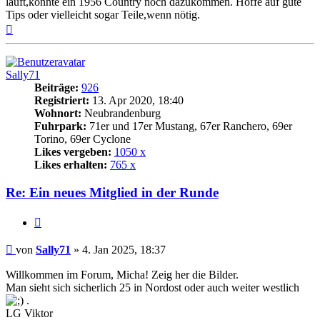
läuft,könnte ein 1956 Country noch dazukommen. Hoffe auf gute
Tips oder vielleicht sogar Teile,wenn nötig.
Nach
oben
Sally71
Beiträge:
926
Registriert:
13. Apr 2020, 18:40
Wohnort:
Neubrandenburg
Fuhrpark:
71er und 17er Mustang, 67er Ranchero, 69er
Torino, 69er Cyclone
Likes vergeben:
1050 x
Likes erhalten:
765 x
Re: Ein neues Mitglied in der Runde
Zitat
Beitrag
von
Sally71
»
4. Jan 2025, 18:37
Willkommen im Forum, Micha! Zeig her die Bilder.
Man sieht sich sicherlich 25 in Nordost oder auch weiter westlich
.
LG Viktor