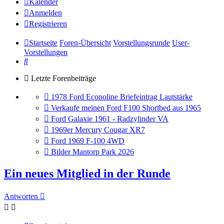
Kalender
Anmelden
Registrieren
Startseite
Foren-Übersicht
Vorstellungsrunde
User-
Vorstellungen
Suche
Letzte Forenbeiträge
Gehe
1978 Ford Econoline Briefeintrag Lautstärke
zum
Gehe
Verkaufe meinen Ford F100 Shortbed aus 1965
letzten
zum
Gehe
Ford Galaxie 1961 - Radzylinder VA
Beitrag
letzten
zum
Gehe
1969er Mercury Cougar XR7
Beitrag
letzten
zum
Gehe
Ford 1969 F-100 4WD
Beitrag
letzten
zum
Gehe
Bilder Mantorp Park 2026
Beitrag
letzten
zum
Beitrag
letzten
Ein neues Mitglied in der Runde
Beitrag
Antworten