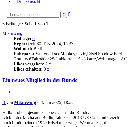
Druckansicht
Erweiterte
Suche
Suche
6 Beiträge • Seite
1
von
1
Mikurwing
Beiträge:
6
Registriert:
30. Dez 2024, 15:33
Wohnort:
Berlin
Fuhrpark:
Valkyrie,Dax,Monkey,Civic,Edsel,Shadow,Ford
Country,6Fahrräder,2Schubkarren,1Sackkarre,Wohnwagen,An
Likes vergeben:
2 x
Likes erhalten:
9 x
Ein neues Mitglied in der Runde
Zitat
Beitrag
von
Mikurwing
»
4. Jan 2025, 18:22
Hallo und ein gesundes neues Jahr in die Runde.
Ich bin der Micha aus Berlin, fahre seit 2013 US Cars und derzeit
bin ich mit meinem 1959 Edsel unterwegs. Wenn alles gut