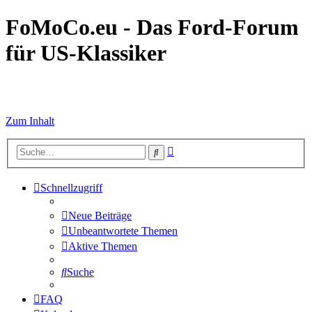
FoMoCo.eu - Das Ford-Forum
für US-Klassiker
☮ STOP WAR
Zum Inhalt
Erweiterte
Suche
Suche
Schnellzugriff
Neue Beiträge
Unbeantwortete Themen
Aktive Themen
Suche
FAQ