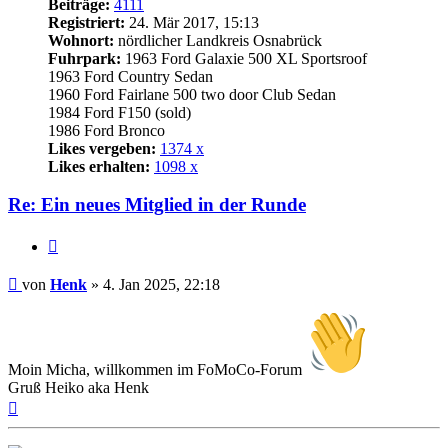
Beiträge:
4111
Registriert:
24. Mär 2017, 15:13
Wohnort:
nördlicher Landkreis Osnabrück
Fuhrpark:
1963 Ford Galaxie 500 XL Sportsroof
1963 Ford Country Sedan
1960 Ford Fairlane 500 two door Club Sedan
1984 Ford F150 (sold)
1986 Ford Bronco
Likes vergeben:
1374 x
Likes erhalten:
1098 x
Re: Ein neues Mitglied in der Runde
Zitat
Beitrag
von
Henk
»
4. Jan 2025, 22:18
Moin Micha, willkommen im FoMoCo-Forum
Gruß Heiko aka Henk
Nach
oben