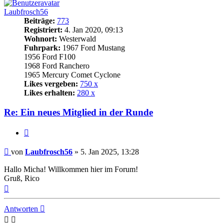
Laubfrosch56
Beiträge:
773
Registriert:
4. Jan 2020, 09:13
Wohnort:
Westerwald
Fuhrpark:
1967 Ford Mustang
1956 Ford F100
1968 Ford Ranchero
1965 Mercury Comet Cyclone
Likes vergeben:
750 x
Likes erhalten:
280 x
Re: Ein neues Mitglied in der Runde
Zitat
Beitrag
von
Laubfrosch56
»
5. Jan 2025, 13:28
Hallo Micha! Willkommen hier im Forum!
Gruß, Rico
Nach
oben
Antworten