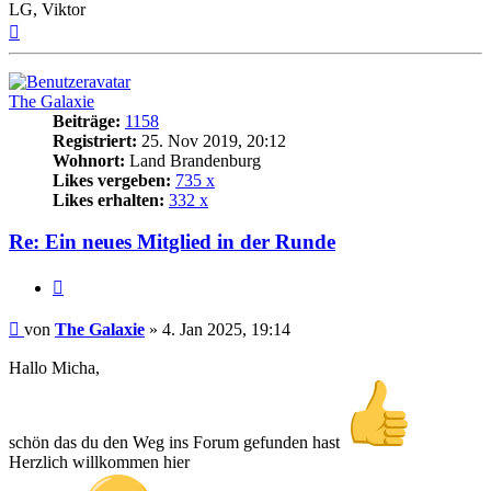
LG, Viktor
Nach
oben
The Galaxie
Beiträge:
1158
Registriert:
25. Nov 2019, 20:12
Wohnort:
Land Brandenburg
Likes vergeben:
735 x
Likes erhalten:
332 x
Re: Ein neues Mitglied in der Runde
Zitat
Beitrag
von
The Galaxie
»
4. Jan 2025, 19:14
Hallo Micha,
schön das du den Weg ins Forum gefunden hast
Herzlich willkommen hier