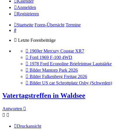
Kalender
Anmelden
Registrieren
Startseite
Foren-Übersicht
Termine
Suche
Letzte Forenbeiträge
Gehe
1969er Mercury Cougar XR7
zum
Gehe
Ford 1969 F-100 4WD
letzten
zum
Gehe
1978 Ford Econoline Briefeintrag Lautstärke
Beitrag
letzten
zum
Gehe
Bilder Mantorp Park 2026
Beitrag
letzten
zum
Gehe
Bilder Falkenberg Freitag 2026
Beitrag
letzten
zum
Gehe
Bilder US car Schrottplatz Osby (Schweden)
Beitrag
letzten
zum
Beitrag
letzten
Vatertagstreffen in Waldsee
Beitrag
Antworten
Druckansicht