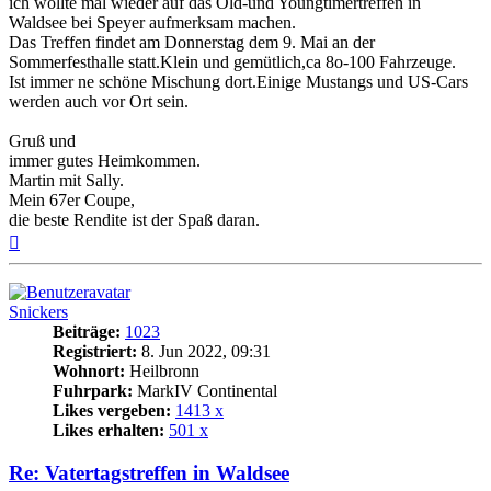
ich wollte mal wieder auf das Old-und Youngtimertreffen in
Waldsee bei Speyer aufmerksam machen.
Das Treffen findet am Donnerstag dem 9. Mai an der
Sommerfesthalle statt.Klein und gemütlich,ca 8o-100 Fahrzeuge.
Ist immer ne schöne Mischung dort.Einige Mustangs und US-Cars
werden auch vor Ort sein.
Gruß und
immer gutes Heimkommen.
Martin mit Sally.
Mein 67er Coupe,
die beste Rendite ist der Spaß daran.
Nach
oben
Snickers
Beiträge:
1023
Registriert:
8. Jun 2022, 09:31
Wohnort:
Heilbronn
Fuhrpark:
MarkIV Continental
Likes vergeben:
1413 x
Likes erhalten:
501 x
Re: Vatertagstreffen in Waldsee