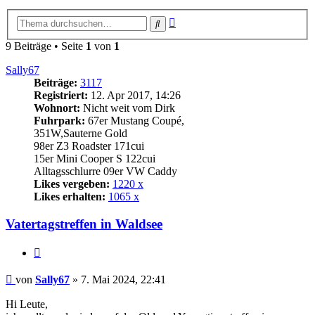
Erweiterte
Suche
Suche
9 Beiträge • Seite
1
von
1
Sally67
Beiträge:
3117
Registriert:
12. Apr 2017, 14:26
Wohnort:
Nicht weit vom Dirk
Fuhrpark:
67er Mustang Coupé,
351W,Sauterne Gold
98er Z3 Roadster 171cui
15er Mini Cooper S 122cui
Alltagsschlurre 09er VW Caddy
Likes vergeben:
1220 x
Likes erhalten:
1065 x
Vatertagstreffen in Waldsee
Zitat
Beitrag
von
Sally67
»
7. Mai 2024, 22:41
Hi Leute,