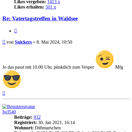
Likes vergeben:
1413 x
Likes erhalten:
501 x
Re: Vatertagstreffen in Waldsee
Zitat
Beitrag
von
Snickers
»
8. Mai 2024, 10:50
Jo das passt mit 10.00 Uhr, pünktlich zum Vesper
Mfg
Nach
oben
IwI540
Beiträge:
932
Registriert:
30. Jan 2021, 16:14
Wohnort:
Dithmarschen