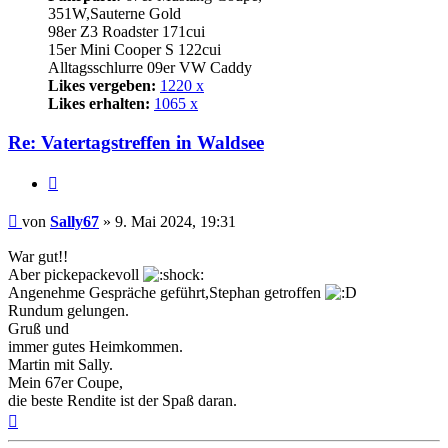
351W,Sauterne Gold
98er Z3 Roadster 171cui
15er Mini Cooper S 122cui
Alltagsschlurre 09er VW Caddy
Likes vergeben:
1220 x
Likes erhalten:
1065 x
Re: Vatertagstreffen in Waldsee
Zitat
Beitrag
von
Sally67
»
9. Mai 2024, 19:31
War gut!!
Aber pickepackevoll
Angenehme Gespräche geführt,Stephan getroffen
Rundum gelungen.
Gruß und
immer gutes Heimkommen.
Martin mit Sally.
Mein 67er Coupe,
die beste Rendite ist der Spaß daran.
Nach
oben