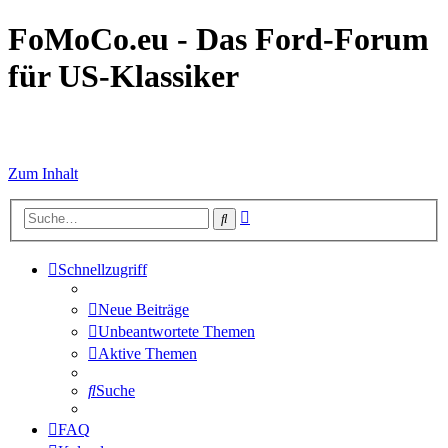
FoMoCo.eu - Das Ford-Forum
für US-Klassiker
☮ STOP WAR
Zum Inhalt
Erweiterte
Suche
Suche
Schnellzugriff
Neue Beiträge
Unbeantwortete Themen
Aktive Themen
Suche
FAQ