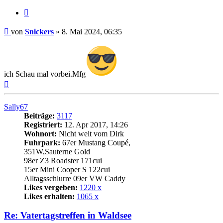
Zitat
Beitrag
von
Snickers
»
8. Mai 2024, 06:35
ich Schau mal vorbei.Mfg
Nach
oben
Sally67
Beiträge:
3117
Registriert:
12. Apr 2017, 14:26
Wohnort:
Nicht weit vom Dirk
Fuhrpark:
67er Mustang Coupé,
351W,Sauterne Gold
98er Z3 Roadster 171cui
15er Mini Cooper S 122cui
Alltagsschlurre 09er VW Caddy
Likes vergeben:
1220 x
Likes erhalten:
1065 x
Re: Vatertagstreffen in Waldsee