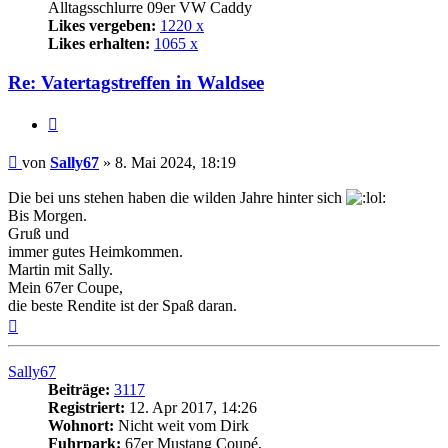
Alltagsschlurre 09er VW Caddy
Likes vergeben:
1220 x
Likes erhalten:
1065 x
Re: Vatertagstreffen in Waldsee
Zitat
Beitrag
von
Sally67
»
8. Mai 2024, 18:19
Die bei uns stehen haben die wilden Jahre hinter sich
Bis Morgen.
Gruß und
immer gutes Heimkommen.
Martin mit Sally.
Mein 67er Coupe,
die beste Rendite ist der Spaß daran.
Nach
oben
Sally67
Beiträge:
3117
Registriert:
12. Apr 2017, 14:26
Wohnort:
Nicht weit vom Dirk
Fuhrpark:
67er Mustang Coupé,