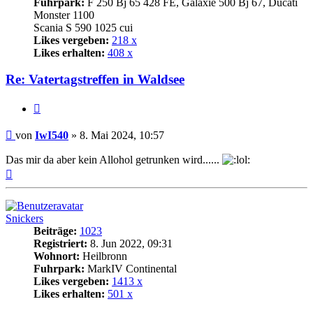
Fuhrpark:
F 250 Bj 65 428 FE, Galaxie 500 Bj 67, Ducati
Monster 1100
Scania S 590 1025 cui
Likes vergeben:
218 x
Likes erhalten:
408 x
Re: Vatertagstreffen in Waldsee
Zitat
Beitrag
von
IwI540
»
8. Mai 2024, 10:57
Das mir da aber kein Allohol getrunken wird......
Nach
oben
Snickers
Beiträge:
1023
Registriert:
8. Jun 2022, 09:31
Wohnort:
Heilbronn
Fuhrpark:
MarkIV Continental
Likes vergeben:
1413 x
Likes erhalten:
501 x