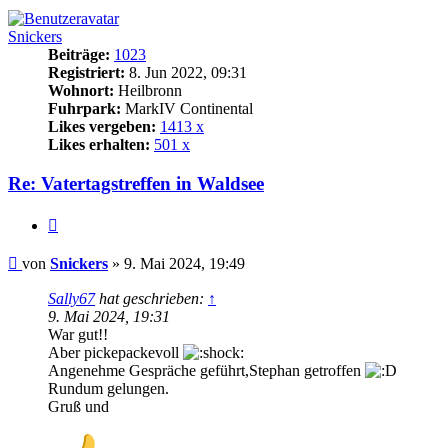
Snickers
Beiträge:
1023
Registriert:
8. Jun 2022, 09:31
Wohnort:
Heilbronn
Fuhrpark:
MarkIV Continental
Likes vergeben:
1413 x
Likes erhalten:
501 x
Re: Vatertagstreffen in Waldsee
Zitat
Beitrag
von
Snickers
»
9. Mai 2024, 19:49
Sally67
hat geschrieben:
↑
9. Mai 2024, 19:31
War gut!!
Aber pickepackevoll
Angenehme Gespräche geführt,Stephan getroffen
Rundum gelungen.
Gruß und