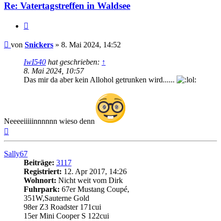
Re: Vatertagstreffen in Waldsee
Zitat
Beitrag
von
Snickers
»
8. Mai 2024, 14:52
IwI540
hat geschrieben:
↑
8. Mai 2024, 10:57
Das mir da aber kein Allohol getrunken wird......
Neeeeiiiiinnnnnn wieso denn
Nach
oben
Sally67
Beiträge:
3117
Registriert:
12. Apr 2017, 14:26
Wohnort:
Nicht weit vom Dirk
Fuhrpark:
67er Mustang Coupé,
351W,Sauterne Gold
98er Z3 Roadster 171cui
15er Mini Cooper S 122cui