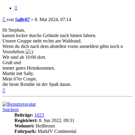
Zitat
Beitrag
von
Sally67
»
8. Mai 2024, 07:14
Hi Stephan,
kannst locker durchs Gelände nach hinten fahren.
Unsere Gruppe steht rechts am Waldrand.
Wenn du dich nach dem abstellen vorne anmeldest gibts noch n
Verzehrbon
Wir sind ab 10:00 dort.
Gruß und
immer gutes Heimkommen.
Martin mit Sally.
Mein 67er Coupe,
die beste Rendite ist der Spaß daran.
Nach
oben
Snickers
Beiträge:
1023
Registriert:
8. Jun 2022, 09:31
Wohnort:
Heilbronn
Fuhrpark:
MarkIV Continental