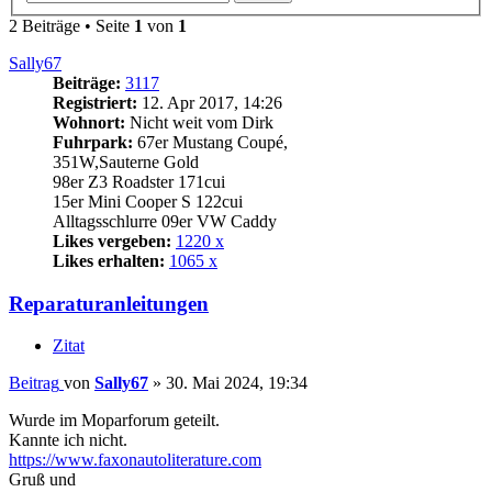
2 Beiträge • Seite
1
von
1
Sally67
Beiträge:
3117
Registriert:
12. Apr 2017, 14:26
Wohnort:
Nicht weit vom Dirk
Fuhrpark:
67er Mustang Coupé,
351W,Sauterne Gold
98er Z3 Roadster 171cui
15er Mini Cooper S 122cui
Alltagsschlurre 09er VW Caddy
Likes vergeben:
1220 x
Likes erhalten:
1065 x
Reparaturanleitungen
Zitat
Beitrag
von
Sally67
»
30. Mai 2024, 19:34
Wurde im Moparforum geteilt.
Kannte ich nicht.
https://www.faxonautoliterature.com
Gruß und