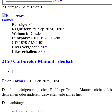
Suche
2 Beiträge • Seite
1
von
1
Farmer
Beiträge:
85
Registriert:
29. Sep 2024, 10:02
Wohnort:
Dresden
Fuhrpark:
F100 1976 302cui
CJ7 1979 AMC 401
Likes vergeben:
20 x
Likes erhalten:
37 x
2150 Carburetor Manual - deutsch
Zitat
Beitrag
von
Farmer
»
11. Feb 2025, 10:41
Da ich mit einigen englischen Fachbegriffen und Manuels nicht so lei
dem einen oder anderen, deswegen teile ich es hier.
Dateianhänge
e2150_deutsch.pdf