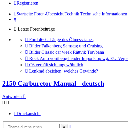
Registrieren
Startseite
Foren-Übersicht
Technik
Technische Informationen
Suche
Letzte Forenbeiträge
Gehe
Ford 460 - Länge des Ölmessstabes
zum
Gehe
Bilder Falkenberg Samstag und Cruising
letzten
zum
Gehe
Bilder Classic car week Rättvik Travbana
Beitrag
letzten
zum
Gehe
Rock Auto vorübergehender Importstop wg. EU-Verpa
Beitrag
letzten
zum
Gehe
C6 verhält sich ungewöhnlich
Beitrag
letzten
zum
Gehe
Lenkrad abziehen, welches Gewinde?
Beitrag
letzten
zum
Beitrag
letzten
2150 Carburetor Manual - deutsch
Beitrag
Antworten
Druckansicht
Erweiterte
Suche