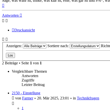
Sage, was wahr ist, trinke, was klar ist, esse, was gar ist und #%*, was
Nach
oben
Antworten
Druckansicht
Anzeigen:
Sortiere nach:
Richt
2 Beiträge • Seite
1
von
1
Vergleichbare Themen
Antworten
Zugriffe
Letzter Beitrag
2150 - Einstellung
von
Farmer
» 20. Mär 2025, 23:01 » in
Technikfragen
1