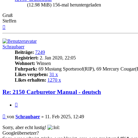
(12.98 MiB) 156-mal heruntergeladen
Gruß
Steffen
Nach
oben
Schraubaer
Beiträge:
7249
Registriert:
2. Jan 2020, 22:05
Wohnort:
Winsen
Fuhrpark:
69 Mustang Sportsroof(RIP), 69 Mercury Cougar(
Likes vergeben:
31 x
Likes erhalten:
1270 x
Re: 2150 Carburetor Manual - deutsch
Zitat
Beitrag
von
Schraubaer
»
11. Feb 2025, 12:49
Sorry, aber echt lustig!
Googleübersetzer?