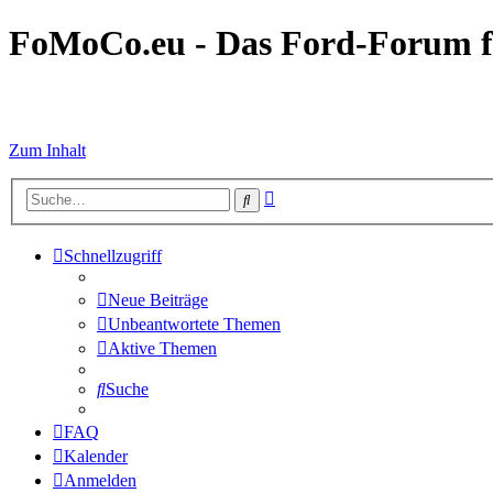
FoMoCo.eu - Das Ford-Forum f
☮ STOP WAR
Zum Inhalt
Erweiterte
Suche
Suche
Schnellzugriff
Neue Beiträge
Unbeantwortete Themen
Aktive Themen
Suche
FAQ
Kalender
Anmelden