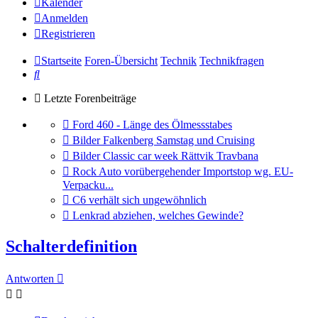
Kalender
Anmelden
Registrieren
Startseite
Foren-Übersicht
Technik
Technikfragen
Suche
Letzte Forenbeiträge
Gehe
Ford 460 - Länge des Ölmessstabes
zum
Gehe
Bilder Falkenberg Samstag und Cruising
letzten
zum
Gehe
Bilder Classic car week Rättvik Travbana
Beitrag
letzten
zum
Gehe
Rock Auto vorübergehender Importstop wg. EU-
Beitrag
letzten
zum
Verpacku...
Beitrag
letzten
Gehe
C6 verhält sich ungewöhnlich
Beitrag
zum
Gehe
Lenkrad abziehen, welches Gewinde?
letzten
zum
Beitrag
letzten
Schalterdefinition
Beitrag
Antworten