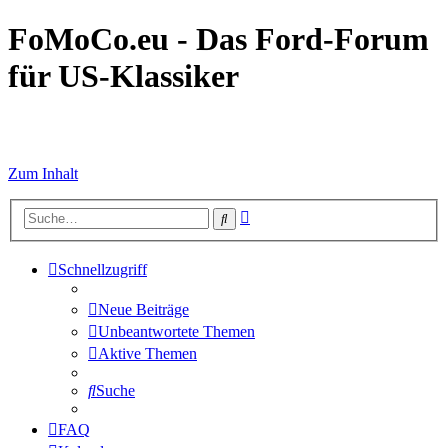
FoMoCo.eu - Das Ford-Forum
für US-Klassiker
☮ STOP WAR
Zum Inhalt
Erweiterte
Suche
Suche
Schnellzugriff
Neue Beiträge
Unbeantwortete Themen
Aktive Themen
Suche
FAQ