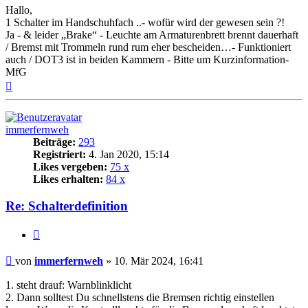
Hallo,
1 Schalter im Handschuhfach ..- wofür wird der gewesen sein ?!
Ja - & leider „Brake“ - Leuchte am Armaturenbrett brennt dauerhaft
/ Bremst mit Trommeln rund rum eher bescheiden…- Funktioniert
auch / DOT3 ist in beiden Kammern - Bitte um Kurzinformation-
MfG
Nach
oben
immerfernweh
Beiträge:
293
Registriert:
4. Jan 2020, 15:14
Likes vergeben:
75 x
Likes erhalten:
84 x
Re: Schalterdefinition
Zitat
Beitrag
von
immerfernweh
»
10. Mär 2024, 16:41
1. steht drauf: Warnblinklicht
2. Dann solltest Du schnellstens die Bremsen richtig einstellen