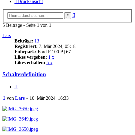
Druckansicht
Erweiterte
Suche
Suche
5 Beiträge • Seite
1
von
1
Lars
Beiträge:
13
Registriert:
7. Mär 2024, 05:18
Fuhrpark:
Ford F 100 Bj.67
Likes vergeben:
1 x
Likes erhalten:
5 x
Schalterdefinition
Zitat
Beitrag
von
Lars
»
10. Mär 2024, 16:33