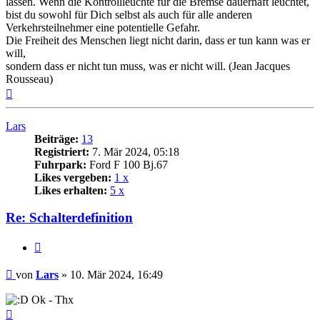
lassen. Wenn die Kontrollleuchte für die Bremse dauerhaft leuchtet,
bist du sowohl für Dich selbst als auch für alle anderen
Verkehrsteilnehmer eine potentielle Gefahr.
Die Freiheit des Menschen liegt nicht darin, dass er tun kann was er
will,
sondern dass er nicht tun muss, was er nicht will. (Jean Jacques
Rousseau)
Nach
oben
Lars
Beiträge:
13
Registriert:
7. Mär 2024, 05:18
Fuhrpark:
Ford F 100 Bj.67
Likes vergeben:
1 x
Likes erhalten:
5 x
Re: Schalterdefinition
Zitat
Beitrag
von
Lars
»
10. Mär 2024, 16:49
Ok - Thx
Nach