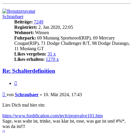
oben
Schraubaer
Beiträge:
7249
Registriert:
2. Jan 2020, 22:05
Wohnort:
Winsen
Fuhrpark:
69 Mustang Sportsroof(RIP), 69 Mercury
Cougar(RIP), 71 Dodge Challenger R/T, 98 Dodge Durango,
11 Mustang GT
Likes vergeben:
31 x
Likes erhalten:
1270 x
Re: Schalterdefinition
Zitat
Beitrag
von
Schraubaer
»
10. Mär 2024, 17:43
Lies Dich mal hier ein:
https://www.fordification.com/tech/propvalve101.htm
Sage, was wahr ist, trinke, was klar ist, esse, was gar ist und #%*,
was da ist!!!
Nach