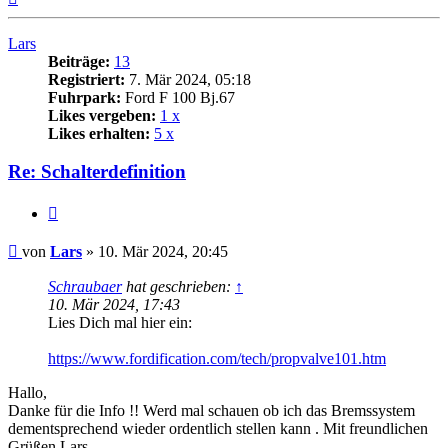
oben
Lars
Beiträge:
13
Registriert:
7. Mär 2024, 05:18
Fuhrpark:
Ford F 100 Bj.67
Likes vergeben:
1 x
Likes erhalten:
5 x
Re: Schalterdefinition
Zitat
Beitrag
von
Lars
»
10. Mär 2024, 20:45
Schraubaer
hat geschrieben:
↑
10. Mär 2024, 17:43
Lies Dich mal hier ein:
https://www.fordification.com/tech/propvalve101.htm
Hallo,
Danke für die Info !! Werd mal schauen ob ich das Bremssystem
dementsprechend wieder ordentlich stellen kann . Mit freundlichen
Grüßen Lars