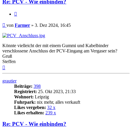
Re: PCV - Wie einbinden?
Zitat
Beitrag
von
Farmer
»
3. Dez 2024, 16:45
Könnte vielleicht der mit einem Gummi und Kabelbinder
verschlossene Anschluss der PCV-Eingang am Vergaser sein?
Gruß
Steffen
Nach
oben
grautier
Beiträge:
398
Registriert:
25. Okt 2023, 21:33
Wohnort:
Leipzig
Fuhrpark:
nix mehr, alles verkauft
Likes vergeben:
32 x
Likes erhalten:
239 x
Re: PCV - Wie einbinden?