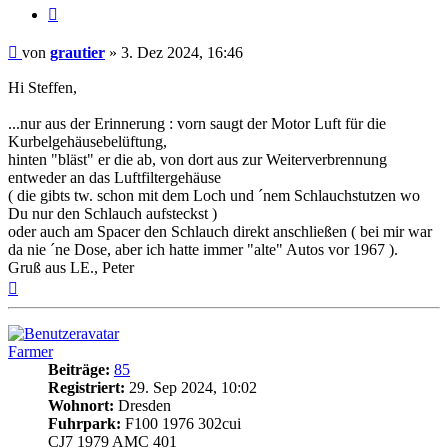
Zitat
Beitrag
von
grautier
»
3. Dez 2024, 16:46
Hi Steffen,
...nur aus der Erinnerung : vorn saugt der Motor Luft für die
Kurbelgehäusebelüftung,
hinten "bläst" er die ab, von dort aus zur Weiterverbrennung
entweder an das Luftfiltergehäuse
( die gibts tw. schon mit dem Loch und ´nem Schlauchstutzen wo
Du nur den Schlauch aufsteckst )
oder auch am Spacer den Schlauch direkt anschließen ( bei mir war
da nie ´ne Dose, aber ich hatte immer "alte" Autos vor 1967 ).
Gruß aus LE., Peter
Nach
oben
Farmer
Beiträge:
85
Registriert:
29. Sep 2024, 10:02
Wohnort:
Dresden
Fuhrpark:
F100 1976 302cui
CJ7 1979 AMC 401