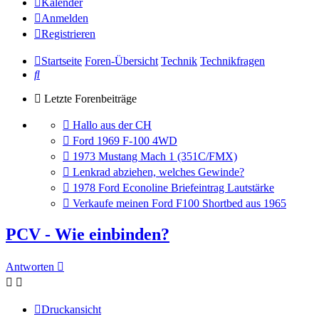
Kalender
Anmelden
Registrieren
Startseite
Foren-Übersicht
Technik
Technikfragen
Suche
Letzte Forenbeiträge
Gehe
Hallo aus der CH
zum
Gehe
Ford 1969 F-100 4WD
letzten
zum
Gehe
1973 Mustang Mach 1 (351C/FMX)
Beitrag
letzten
zum
Gehe
Lenkrad abziehen, welches Gewinde?
Beitrag
letzten
zum
Gehe
1978 Ford Econoline Briefeintrag Lautstärke
Beitrag
letzten
zum
Gehe
Verkaufe meinen Ford F100 Shortbed aus 1965
Beitrag
letzten
zum
Beitrag
letzten
PCV - Wie einbinden?
Beitrag
Antworten
Druckansicht