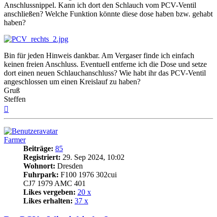
Anschlussnippel. Kann ich dort den Schlauch vom PCV-Ventil
anschließen? Welche Funktion könnte diese dose haben bzw. gehabt
haben?
Bin für jeden Hinweis dankbar. Am Vergaser finde ich einfach
keinen freien Anschluss. Eventuell entferne ich die Dose und setze
dort einen neuen Schlauchanschluss? Wie habt ihr das PCV-Ventil
angeschlossen um einen Kreislauf zu haben?
Gruß
Steffen
Nach
oben
Farmer
Beiträge:
85
Registriert:
29. Sep 2024, 10:02
Wohnort:
Dresden
Fuhrpark:
F100 1976 302cui
CJ7 1979 AMC 401
Likes vergeben:
20 x
Likes erhalten:
37 x