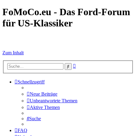
FoMoCo.eu - Das Ford-Forum
für US-Klassiker
☮ STOP WAR
Zum Inhalt
Erweiterte
Suche
Suche
Schnellzugriff
Neue Beiträge
Unbeantwortete Themen
Aktive Themen
Suche
FAQ