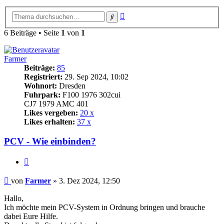
Erweiterte
Suche
Suche
6 Beiträge • Seite
1
von
1
Farmer
Beiträge:
85
Registriert:
29. Sep 2024, 10:02
Wohnort:
Dresden
Fuhrpark:
F100 1976 302cui
CJ7 1979 AMC 401
Likes vergeben:
20 x
Likes erhalten:
37 x
PCV - Wie einbinden?
Zitat
Beitrag
von
Farmer
»
3. Dez 2024, 12:50
Hallo,
Ich möchte mein PCV-System in Ordnung bringen und brauche
dabei Eure Hilfe.