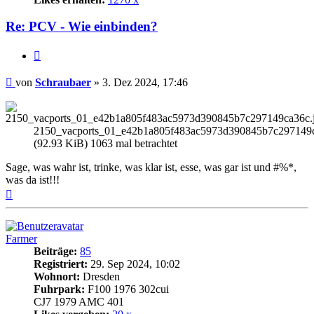
Re: PCV - Wie einbinden?
Zitat
Beitrag
von
Schraubaer
»
3. Dez 2024, 17:46
2150_vacports_01_e42b1a805f483ac5973d390845b7c297149c
(92.93 KiB) 1063 mal betrachtet
Sage, was wahr ist, trinke, was klar ist, esse, was gar ist und #%*,
was da ist!!!
Nach
oben
Farmer
Beiträge:
85
Registriert:
29. Sep 2024, 10:02
Wohnort:
Dresden
Fuhrpark:
F100 1976 302cui
CJ7 1979 AMC 401