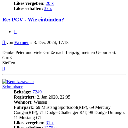
Likes vergeben:
20 x
Likes erhalten:
37 x
Re: PCV - Wie einbinden?
Zitat
Beitrag
von
Farmer
»
3. Dez 2024, 17:18
Danke Peter und viele Grüße nach Leipzig, meinen Geburtsort.
Gruß
Steffen
Nach
oben
Schraubaer
Beiträge:
7249
Registriert:
2. Jan 2020, 22:05
Wohnort:
Winsen
Fuhrpark:
69 Mustang Sportsroof(RIP), 69 Mercury
Cougar(RIP), 71 Dodge Challenger R/T, 98 Dodge Durango,
11 Mustang GT
Likes vergeben:
31 x
Likes erhalten:
1270 x