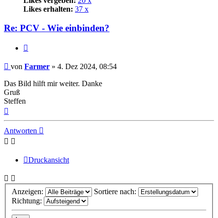
Likes vergeben:
20 x
Likes erhalten:
37 x
Re: PCV - Wie einbinden?
Zitat
Beitrag
von
Farmer
»
4. Dez 2024, 08:54
Das Bild hilft mir weiter. Danke
Gruß
Steffen
Nach
oben
Antworten
Druckansicht
Anzeigen:
Sortiere nach:
Richtung: