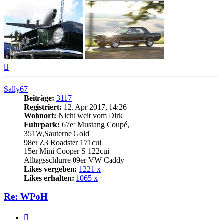
Nach
oben
Sally67
Beiträge:
3117
Registriert:
12. Apr 2017, 14:26
Wohnort:
Nicht weit vom Dirk
Fuhrpark:
67er Mustang Coupé,
351W,Sauterne Gold
98er Z3 Roadster 171cui
15er Mini Cooper S 122cui
Alltagsschlurre 09er VW Caddy
Likes vergeben:
1221 x
Likes erhalten:
1065 x
Re: WPoH
Zitat