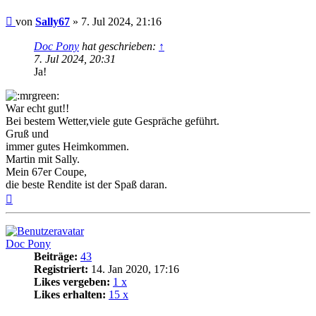
Beitrag
von
Sally67
»
7. Jul 2024, 21:16
Doc Pony
hat geschrieben:
↑
7. Jul 2024, 20:31
Ja!
War echt gut!!
Bei bestem Wetter,viele gute Gespräche geführt.
Gruß und
immer gutes Heimkommen.
Martin mit Sally.
Mein 67er Coupe,
die beste Rendite ist der Spaß daran.
Nach
oben
Doc Pony
Beiträge:
43
Registriert:
14. Jan 2020, 17:16
Likes vergeben:
1 x
Likes erhalten:
15 x