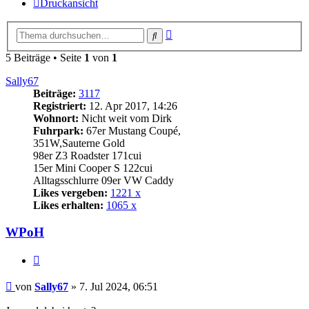
Druckansicht
Erweiterte
Suche
Suche
5 Beiträge • Seite
1
von
1
Sally67
Beiträge:
3117
Registriert:
12. Apr 2017, 14:26
Wohnort:
Nicht weit vom Dirk
Fuhrpark:
67er Mustang Coupé,
351W,Sauterne Gold
98er Z3 Roadster 171cui
15er Mini Cooper S 122cui
Alltagsschlurre 09er VW Caddy
Likes vergeben:
1221 x
Likes erhalten:
1065 x
WPoH
Zitat
Beitrag
von
Sally67
»
7. Jul 2024, 06:51