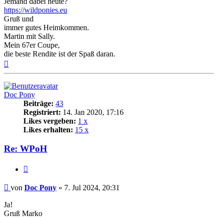
Jemand dabei heute?
https://wildponies.eu
Gruß und
immer gutes Heimkommen.
Martin mit Sally.
Mein 67er Coupe,
die beste Rendite ist der Spaß daran.
Nach
oben
Doc Pony
Beiträge:
43
Registriert:
14. Jan 2020, 17:16
Likes vergeben:
1 x
Likes erhalten:
15 x
Re: WPoH
Zitat
Beitrag
von
Doc Pony
»
7. Jul 2024, 20:31
Ja!
Gruß Marko