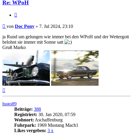
Re: WPoH
Zitat
Beitrag
von
Doc Pony
»
7. Jul 2024, 23:10
ja Rund um gelungen wie immer bei den WPoH und der Wettergott
belohnt sie immer mit Sonne satt
Gruß Marko
Nach
oben
hugo89
Beiträge:
388
Registriert:
30. Jan 2020, 07:59
Wohnort:
Aschaffenburg
Fuhrpark:
1969 Mustang Mach1
Likes vergeben:
3 x