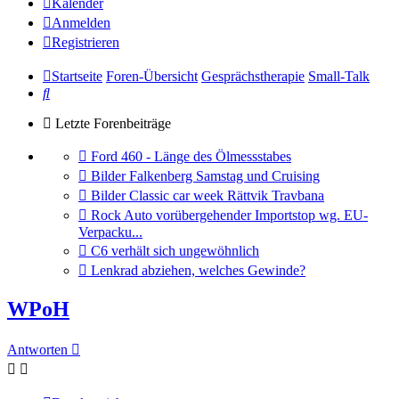
Kalender
Anmelden
Registrieren
Startseite
Foren-Übersicht
Gesprächstherapie
Small-Talk
Suche
Letzte Forenbeiträge
Gehe
Ford 460 - Länge des Ölmessstabes
zum
Gehe
Bilder Falkenberg Samstag und Cruising
letzten
zum
Gehe
Bilder Classic car week Rättvik Travbana
Beitrag
letzten
zum
Gehe
Rock Auto vorübergehender Importstop wg. EU-
Beitrag
letzten
zum
Verpacku...
Beitrag
letzten
Gehe
C6 verhält sich ungewöhnlich
Beitrag
zum
Gehe
Lenkrad abziehen, welches Gewinde?
letzten
zum
Beitrag
letzten
WPoH
Beitrag
Antworten