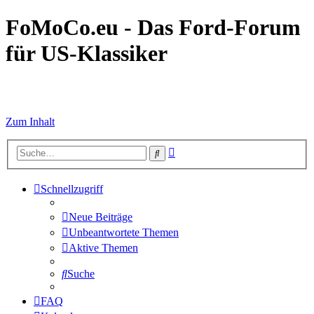
FoMoCo.eu - Das Ford-Forum
für US-Klassiker
☮ STOP WAR
Zum Inhalt
Erweiterte
Suche
Suche
Schnellzugriff
Neue Beiträge
Unbeantwortete Themen
Aktive Themen
Suche
FAQ