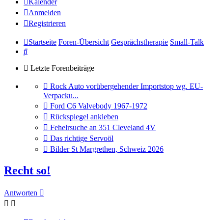
Kalender
Anmelden
Registrieren
Startseite
Foren-Übersicht
Gesprächstherapie
Small-Talk
Suche
Letzte Forenbeiträge
Gehe
Rock Auto vorübergehender Importstop wg. EU-
zum
Verpacku...
letzten
Gehe
Ford C6 Valvebody 1967-1972
Beitrag
zum
Gehe
Rückspiegel ankleben
letzten
zum
Gehe
Fehelrsuche an 351 Cleveland 4V
Beitrag
letzten
zum
Gehe
Das richtige Servoöl
Beitrag
letzten
zum
Gehe
Bilder St Margrethen, Schweiz 2026
Beitrag
letzten
zum
Beitrag
letzten
Recht so!
Beitrag
Antworten