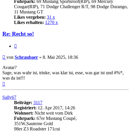
Fuhrpark:
69 Mustang Sportsroof(RIP), 69 Mercury
Cougar(RIP), 71 Dodge Challenger R/T, 98 Dodge Durango,
11 Mustang GT
Likes vergeben:
31 x
Likes erhalten:
1270 x
Re: Recht so!
Zitat
Beitrag
von
Schraubaer
»
8. Mai 2025, 18:36
Avatar?
Sage, was wahr ist, trinke, was klar ist, esse, was gar ist und #%*,
was da ist!!!
Nach
oben
Sally67
Beiträge:
3117
Registriert:
12. Apr 2017, 14:26
Wohnort:
Nicht weit vom Dirk
Fuhrpark:
67er Mustang Coupé,
351W,Sauterne Gold
98er Z3 Roadster 171cui