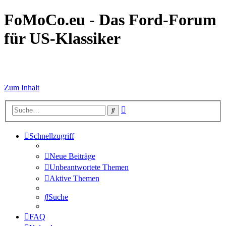
FoMoCo.eu - Das Ford-Forum
für US-Klassiker
☮ STOP WAR
Zum Inhalt
Erweiterte
Suche
Suche
Schnellzugriff
Neue Beiträge
Unbeantwortete Themen
Aktive Themen
Suche
FAQ