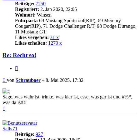
Beiträge:
7250
Registriert:
2. Jan 2020, 22:05
Wohnort:
Winsen
Fuhrpark:
69 Mustang Sportsroof(RIP), 69 Mercury
Cougar(RIP), 71 Dodge Challenger R/T, 98 Dodge Durango,
11 Mustang GT
Likes vergeben:
31 x
Likes erhalten:
1270 x
Re: Recht so!
Zitat
Beitrag
von
Schraubaer
»
8. Mai 2025, 17:32
Sage, was wahr ist, trinke, was klar ist, esse, was gar ist und #%*,
was da ist!!!
Nach
oben
Sally71
Beiträge:
927
Registriert:
13. Apr 2020, 18:40