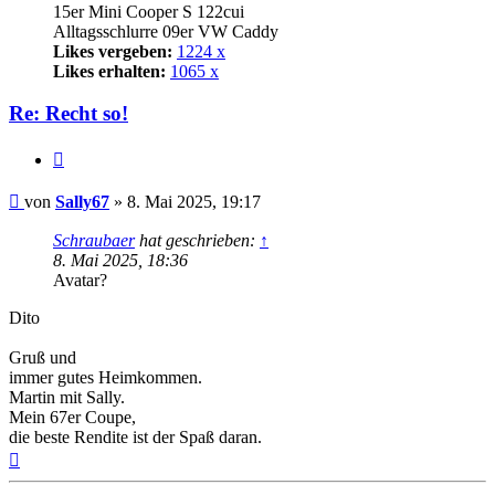
15er Mini Cooper S 122cui
Alltagsschlurre 09er VW Caddy
Likes vergeben:
1224 x
Likes erhalten:
1065 x
Re: Recht so!
Zitat
Beitrag
von
Sally67
»
8. Mai 2025, 19:17
Schraubaer
hat geschrieben:
↑
8. Mai 2025, 18:36
Avatar?
Dito
Gruß und
immer gutes Heimkommen.
Martin mit Sally.
Mein 67er Coupe,
die beste Rendite ist der Spaß daran.
Nach
oben