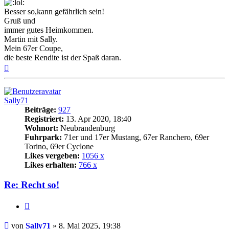
Besser so,kann gefährlich sein!
Gruß und
immer gutes Heimkommen.
Martin mit Sally.
Mein 67er Coupe,
die beste Rendite ist der Spaß daran.
Nach
oben
Sally71
Beiträge:
927
Registriert:
13. Apr 2020, 18:40
Wohnort:
Neubrandenburg
Fuhrpark:
71er und 17er Mustang, 67er Ranchero, 69er
Torino, 69er Cyclone
Likes vergeben:
1056 x
Likes erhalten:
766 x
Re: Recht so!
Zitat
Beitrag
von
Sally71
»
8. Mai 2025, 19:38