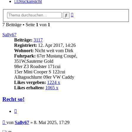
Druckansicht
Erweiterte
Suche
Suche
7 Beiträge • Seite
1
von
1
Sally67
Beiträge:
3117
Registriert:
12. Apr 2017, 14:26
Wohnort:
Nicht weit vom Dirk
Fuhrpark:
67er Mustang Coupé,
351W,Sauterne Gold
98er Z3 Roadster 171cui
15er Mini Cooper S 122cui
Alltagsschlurre 09er VW Caddy
Likes vergeben:
1224 x
Likes erhalten:
1065 x
Recht so!
Zitat
Beitrag
von
Sally67
»
8. Mai 2025, 17:29