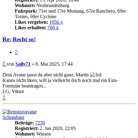
Wohnort:
Neubrandenburg
Fuhrpark:
71er und 17er Mustang, 67er Ranchero, 69er
Torino, 69er Cyclone
Likes vergeben:
1056 x
Likes erhalten:
766 x
Re: Recht so!
Zitat
Beitrag
von
Sally71
»
8. Mai 2025, 17:44
Dein Avatar passt da aber nicht ganz, Martin
Kanns nicht liken, will ja vielleicht doch noch mal ein Esta-
Formular beantragen...
LG, Viktor
Nach
oben
Schraubaer
Beiträge:
7250
Registriert:
2. Jan 2020, 22:05
Wohnort:
Winsen