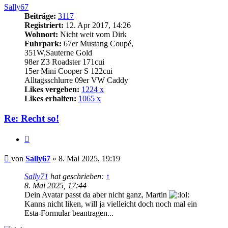
Sally67
Beiträge:
3117
Registriert:
12. Apr 2017, 14:26
Wohnort:
Nicht weit vom Dirk
Fuhrpark:
67er Mustang Coupé,
351W,Sauterne Gold
98er Z3 Roadster 171cui
15er Mini Cooper S 122cui
Alltagsschlurre 09er VW Caddy
Likes vergeben:
1224 x
Likes erhalten:
1065 x
Re: Recht so!
Zitat
Beitrag
von
Sally67
»
8. Mai 2025, 19:19
Sally71
hat geschrieben:
↑
8. Mai 2025, 17:44
Dein Avatar passt da aber nicht ganz, Martin
Kanns nicht liken, will ja vielleicht doch noch mal ein
Esta-Formular beantragen...