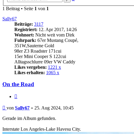
Suche
1 Beitrag • Seite
1
von
1
Sally67
Beiträge:
3117
Registriert:
12. Apr 2017, 14:26
Wohnort:
Nicht weit vom Dirk
Fuhrpark:
67er Mustang Coupé,
351W,Sauterne Gold
98er Z3 Roadster 171cui
15er Mini Cooper S 122cui
Alltagsschlurre 09er VW Caddy
Likes vergeben:
1221 x
Likes erhalten:
1065 x
On the Road
Zitat
Beitrag
von
Sally67
»
25. Aug 2024, 10:45
Gerade im Album gefunden.
Interstate Los Angeles-Lake Havesu City.