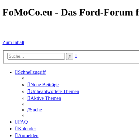
FoMoCo.eu - Das Ford-Forum f
☮ STOP WAR
Zum Inhalt
Erweiterte
Suche
Suche
Schnellzugriff
Neue Beiträge
Unbeantwortete Themen
Aktive Themen
Suche
FAQ
Kalender
Anmelden