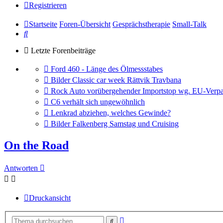
Registrieren
Startseite
Foren-Übersicht
Gesprächstherapie
Small-Talk
Suche
Letzte Forenbeiträge
Gehe
Ford 460 - Länge des Ölmessstabes
zum
Gehe
Bilder Classic car week Rättvik Travbana
letzten
zum
Gehe
Rock Auto vorübergehender Importstop wg. EU-Verpa
Beitrag
letzten
zum
Gehe
C6 verhält sich ungewöhnlich
Beitrag
letzten
zum
Gehe
Lenkrad abziehen, welches Gewinde?
Beitrag
letzten
zum
Gehe
Bilder Falkenberg Samstag und Cruising
Beitrag
letzten
zum
Beitrag
letzten
On the Road
Beitrag
Antworten
Druckansicht
Erweiterte
Suche