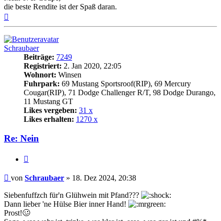
die beste Rendite ist der Spaß daran.
Nach
oben
Schraubaer
Beiträge:
7249
Registriert:
2. Jan 2020, 22:05
Wohnort:
Winsen
Fuhrpark:
69 Mustang Sportsroof(RIP), 69 Mercury
Cougar(RIP), 71 Dodge Challenger R/T, 98 Dodge Durango,
11 Mustang GT
Likes vergeben:
31 x
Likes erhalten:
1270 x
Re: Nein
Zitat
Beitrag
von
Schraubaer
»
18. Dez 2024, 20:38
Siebenfuffzch für'n Glühwein mit Pfand???
Dann lieber 'ne Hülse Bier inner Hand!
Prost!🥴