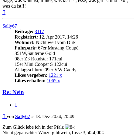
Sage, was wahr ist, trinke, was klar ist, esse, was gar ist und #%*,
was da ist!!!
Nach
oben
Sally67
Beiträge:
3117
Registriert:
12. Apr 2017, 14:26
Wohnort:
Nicht weit vom Dirk
Fuhrpark:
67er Mustang Coupé,
351W,Sauterne Gold
98er Z3 Roadster 171cui
15er Mini Cooper S 122cui
Alltagsschlurre 09er VW Caddy
Likes vergeben:
1221 x
Likes erhalten:
1065 x
Re: Nein
Zitat
Beitrag
von
Sally67
»
18. Dez 2024, 20:49
Zum Glück lebe ich in der Pfalz
Nicht gepanschter Winzerglühwein,Tasse 3,50-4,00€