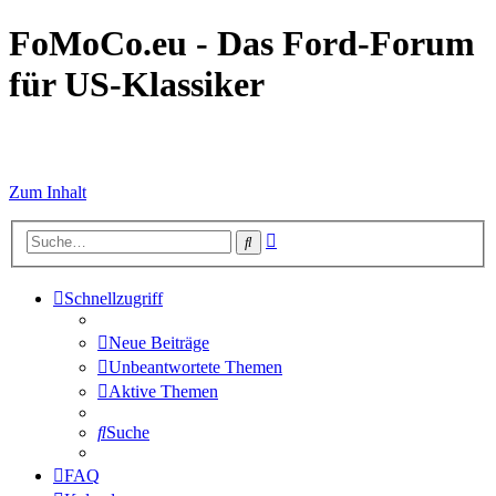
FoMoCo.eu - Das Ford-Forum
für US-Klassiker
☮ STOP WAR
Zum Inhalt
Erweiterte
Suche
Suche
Schnellzugriff
Neue Beiträge
Unbeantwortete Themen
Aktive Themen
Suche
FAQ