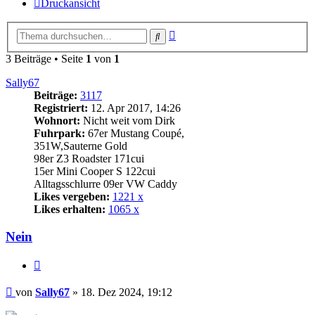
Druckansicht
Erweiterte
Suche
Suche
3 Beiträge • Seite
1
von
1
Sally67
Beiträge:
3117
Registriert:
12. Apr 2017, 14:26
Wohnort:
Nicht weit vom Dirk
Fuhrpark:
67er Mustang Coupé,
351W,Sauterne Gold
98er Z3 Roadster 171cui
15er Mini Cooper S 122cui
Alltagsschlurre 09er VW Caddy
Likes vergeben:
1221 x
Likes erhalten:
1065 x
Nein
Zitat
Beitrag
von
Sally67
»
18. Dez 2024, 19:12