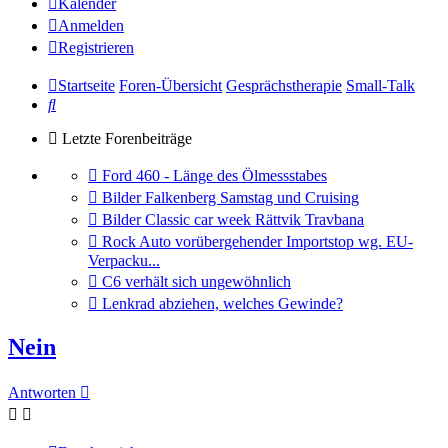
Kalender
Anmelden
Registrieren
Startseite
Foren-Übersicht
Gesprächstherapie
Small-Talk
Suche
Letzte Forenbeiträge
Gehe
Ford 460 - Länge des Ölmessstabes
zum
Gehe
Bilder Falkenberg Samstag und Cruising
letzten
zum
Gehe
Bilder Classic car week Rättvik Travbana
Beitrag
letzten
zum
Gehe
Rock Auto vorübergehender Importstop wg. EU-
Beitrag
letzten
zum
Verpacku...
Beitrag
letzten
Gehe
C6 verhält sich ungewöhnlich
Beitrag
zum
Gehe
Lenkrad abziehen, welches Gewinde?
letzten
zum
Beitrag
letzten
Nein
Beitrag
Antworten