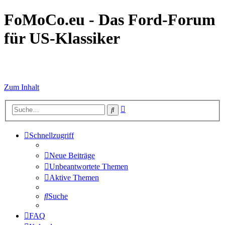
FoMoCo.eu - Das Ford-Forum
für US-Klassiker
☮ STOP WAR
Zum Inhalt
Erweiterte
Suche
Suche
Schnellzugriff
Neue Beiträge
Unbeantwortete Themen
Aktive Themen
Suche
FAQ