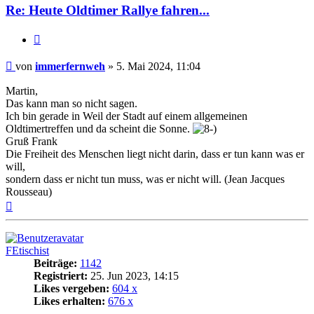
Re: Heute Oldtimer Rallye fahren...
Zitat
Beitrag
von
immerfernweh
»
5. Mai 2024, 11:04
Martin,
Das kann man so nicht sagen.
Ich bin gerade in Weil der Stadt auf einem allgemeinen
Oldtimertreffen und da scheint die Sonne.
Gruß Frank
Die Freiheit des Menschen liegt nicht darin, dass er tun kann was er
will,
sondern dass er nicht tun muss, was er nicht will. (Jean Jacques
Rousseau)
Nach
oben
FEtischist
Beiträge:
1142
Registriert:
25. Jun 2023, 14:15
Likes vergeben:
604 x
Likes erhalten:
676 x