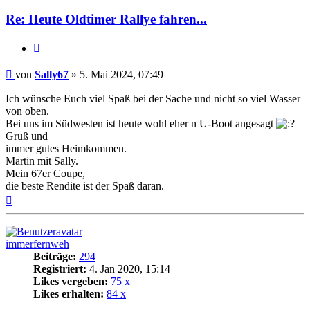
Re: Heute Oldtimer Rallye fahren...
Zitat
Beitrag
von
Sally67
»
5. Mai 2024, 07:49
Ich wünsche Euch viel Spaß bei der Sache und nicht so viel Wasser
von oben.
Bei uns im Südwesten ist heute wohl eher n U-Boot angesagt
Gruß und
immer gutes Heimkommen.
Martin mit Sally.
Mein 67er Coupe,
die beste Rendite ist der Spaß daran.
Nach
oben
immerfernweh
Beiträge:
294
Registriert:
4. Jan 2020, 15:14
Likes vergeben:
75 x
Likes erhalten:
84 x