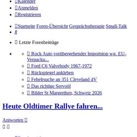
Kalender
Anmelden
Registrieren
Startseite
Foren-Übersicht
Gesprächstherapie
Small-Talk
Suche
Letzte Forenbeiträge
Gehe
Rock Auto vorübergehender Importstop wg. EU-
zum
Verpacku...
letzten
Gehe
Ford C6 Valvebody 1967-1972
Beitrag
zum
Gehe
Rückspiegel ankleben
letzten
zum
Gehe
Fehelrsuche an 351 Cleveland 4V
Beitrag
letzten
zum
Gehe
Das richtige Servoöl
Beitrag
letzten
zum
Gehe
Bilder St Margrethen, Schweiz 2026
Beitrag
letzten
zum
Beitrag
letzten
Heute Oldtimer Rallye fahren...
Beitrag
Antworten