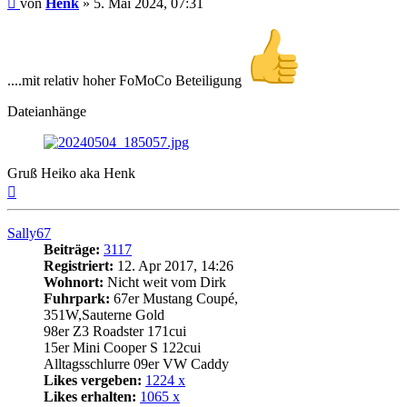
von
Henk
»
5. Mai 2024, 07:31
....mit relativ hoher FoMoCo Beteiligung
Dateianhänge
Gruß Heiko aka Henk
Nach
oben
Sally67
Beiträge:
3117
Registriert:
12. Apr 2017, 14:26
Wohnort:
Nicht weit vom Dirk
Fuhrpark:
67er Mustang Coupé,
351W,Sauterne Gold
98er Z3 Roadster 171cui
15er Mini Cooper S 122cui
Alltagsschlurre 09er VW Caddy
Likes vergeben:
1224 x
Likes erhalten:
1065 x