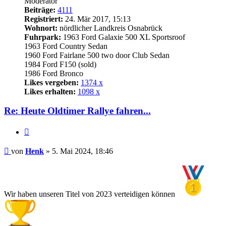
Moderator
Beiträge:
4111
Registriert:
24. Mär 2017, 15:13
Wohnort:
nördlicher Landkreis Osnabrück
Fuhrpark:
1963 Ford Galaxie 500 XL Sportsroof
1963 Ford Country Sedan
1960 Ford Fairlane 500 two door Club Sedan
1984 Ford F150 (sold)
1986 Ford Bronco
Likes vergeben:
1374 x
Likes erhalten:
1098 x
Re: Heute Oldtimer Rallye fahren...
Zitat
Beitrag
von
Henk
»
5. Mai 2024, 18:46
Wir haben unseren Titel von 2023 verteidigen können