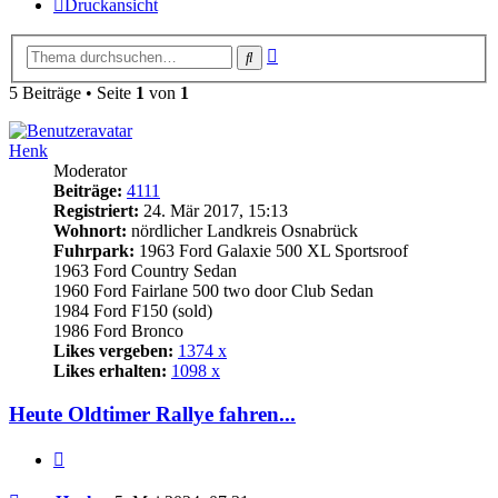
Druckansicht
Erweiterte
Suche
Suche
5 Beiträge • Seite
1
von
1
Henk
Moderator
Beiträge:
4111
Registriert:
24. Mär 2017, 15:13
Wohnort:
nördlicher Landkreis Osnabrück
Fuhrpark:
1963 Ford Galaxie 500 XL Sportsroof
1963 Ford Country Sedan
1960 Ford Fairlane 500 two door Club Sedan
1984 Ford F150 (sold)
1986 Ford Bronco
Likes vergeben:
1374 x
Likes erhalten:
1098 x
Heute Oldtimer Rallye fahren...
Zitat
Beitrag