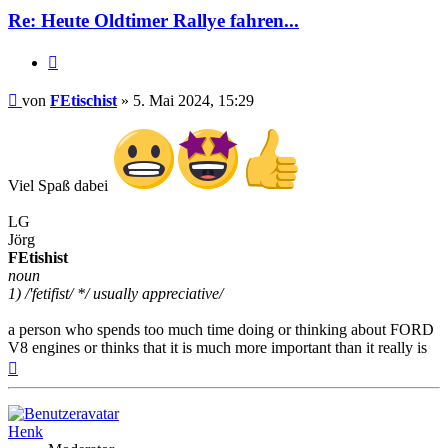
Re: Heute Oldtimer Rallye fahren...
Zitat
Beitrag
von
FEtischist
»
5. Mai 2024, 15:29
Viel Spaß dabei
LG
Jörg
FEtishist
noun
1) /'fetifist/ */ usually appreciative/
a person who spends too much time doing or thinking about FORD
V8 engines or thinks that it is much more important than it really is
Nach
oben
Henk