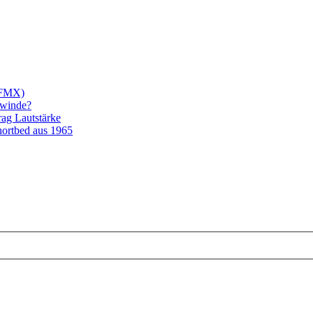
/FMX)
ewinde?
rag Lautstärke
ortbed aus 1965