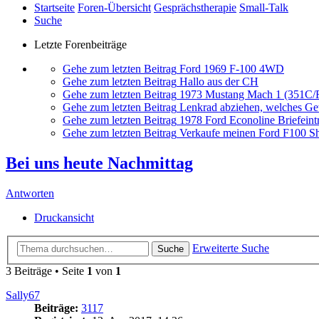
Startseite
Foren-Übersicht
Gesprächstherapie
Small-Talk
Suche
Letzte Forenbeiträge
Gehe zum letzten Beitrag
Ford 1969 F-100 4WD
Gehe zum letzten Beitrag
Hallo aus der CH
Gehe zum letzten Beitrag
1973 Mustang Mach 1 (351C
Gehe zum letzten Beitrag
Lenkrad abziehen, welches G
Gehe zum letzten Beitrag
1978 Ford Econoline Briefeint
Gehe zum letzten Beitrag
Verkaufe meinen Ford F100 Sh
Bei uns heute Nachmittag
Antworten
Druckansicht
Erweiterte Suche
Suche
3 Beiträge • Seite
1
von
1
Sally67
Beiträge:
3117