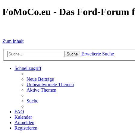
FoMoCo.eu - Das Ford-Forum f
☮ STOP WAR
Zum Inhalt
Erweiterte Suche
Suche
Schnellzugriff
Neue Beiträge
Unbeantwortete Themen
Aktive Themen
Suche
FAQ
Kalender
Anmelden
Registrieren