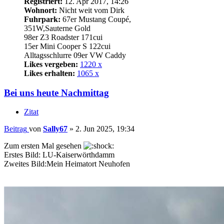
Registriert:
12. Apr 2017, 14:26
Wohnort:
Nicht weit vom Dirk
Fuhrpark:
67er Mustang Coupé,
351W,Sauterne Gold
98er Z3 Roadster 171cui
15er Mini Cooper S 122cui
Alltagsschlurre 09er VW Caddy
Likes vergeben:
1220 x
Likes erhalten:
1065 x
Bei uns heute Nachmittag
Zitat
Beitrag
von
Sally67
»
2. Jun 2025, 19:34
Zum ersten Mal gesehen
Erstes Bild: LU-Kaiserwörthdamm
Zweites Bild:Mein Heimatort Neuhofen