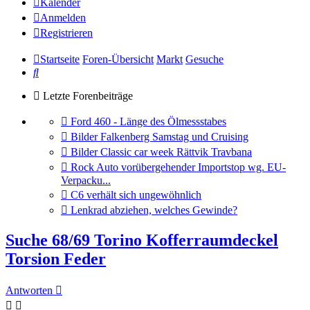
Kalender
Anmelden
Registrieren
Startseite
Foren-Übersicht
Markt
Gesuche
Suche
Letzte Forenbeiträge
Gehe
Ford 460 - Länge des Ölmessstabes
zum
Gehe
Bilder Falkenberg Samstag und Cruising
letzten
zum
Gehe
Bilder Classic car week Rättvik Travbana
Beitrag
letzten
zum
Gehe
Rock Auto vorübergehender Importstop wg. EU-
Beitrag
letzten
zum
Verpacku...
Beitrag
letzten
Gehe
C6 verhält sich ungewöhnlich
Beitrag
zum
Gehe
Lenkrad abziehen, welches Gewinde?
letzten
zum
Beitrag
letzten
Suche 68/69 Torino Kofferraumdeckel
Beitrag
Torsion Feder
Antworten