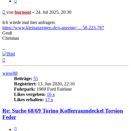
Beitrag
von
burnout
»
24. Jul 2025, 20:30
Ich würde mal hier anfragen:
https://www.kleinanzeigen.de/s-anzeige/ ... 58-223-787
Gruß
Christian
--
Nach
oben
wiese88
Beiträge:
55
Registriert:
13. Jun 2020, 22:10
Fuhrpark:
1969 Ford Fairlane
Likes vergeben:
16 x
Likes erhalten:
17 x
Re: Suche 68/69 Torino Kofferraumdeckel Torsion
Feder
Zitat