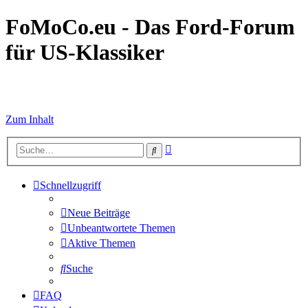
FoMoCo.eu - Das Ford-Forum
für US-Klassiker
☮ STOP WAR
Zum Inhalt
Erweiterte
Suche
Suche
Schnellzugriff
Neue Beiträge
Unbeantwortete Themen
Aktive Themen
Suche
FAQ