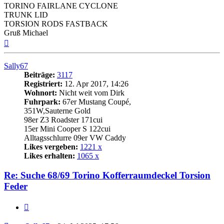
TORINO FAIRLANE CYCLONE
TRUNK LID
TORSION RODS FASTBACK
Gruß Michael
Nach
oben
Sally67
Beiträge:
3117
Registriert:
12. Apr 2017, 14:26
Wohnort:
Nicht weit vom Dirk
Fuhrpark:
67er Mustang Coupé,
351W,Sauterne Gold
98er Z3 Roadster 171cui
15er Mini Cooper S 122cui
Alltagsschlurre 09er VW Caddy
Likes vergeben:
1221 x
Likes erhalten:
1065 x
Re: Suche 68/69 Torino Kofferraumdeckel Torsion
Feder
Zitat