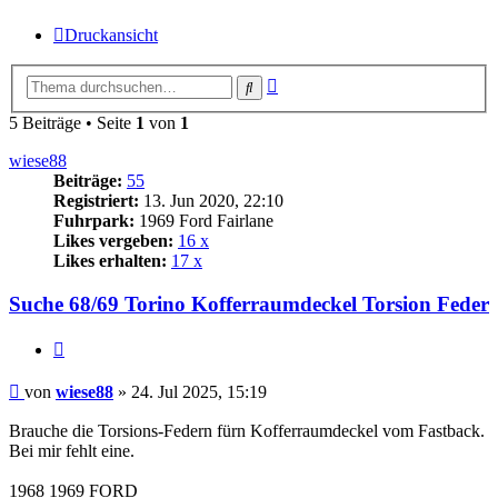
Druckansicht
Erweiterte
Suche
Suche
5 Beiträge • Seite
1
von
1
wiese88
Beiträge:
55
Registriert:
13. Jun 2020, 22:10
Fuhrpark:
1969 Ford Fairlane
Likes vergeben:
16 x
Likes erhalten:
17 x
Suche 68/69 Torino Kofferraumdeckel Torsion Feder
Zitat
Beitrag
von
wiese88
»
24. Jul 2025, 15:19
Brauche die Torsions-Federn fürn Kofferraumdeckel vom Fastback.
Bei mir fehlt eine.
1968 1969 FORD