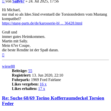
Beitrag
von
Sally67
»
24. Jul 2025, 17:56
Hi Michael,
nur mal so als Idee.Sind eventuell die Torsionsfedern vom Mustang
kompatibel?
https://stang-parts.de/de/karosserie-bl ... 36428.html
Gruß und
immer gutes Heimkommen.
Martin mit Sally.
Mein 67er Coupe,
die beste Rendite ist der Spaß daran.
Nach
oben
wiese88
Beiträge:
55
Registriert:
13. Jun 2020, 22:10
Fuhrpark:
1969 Ford Fairlane
Likes vergeben:
16 x
Likes erhalten:
17 x
Re: Suche 68/69 Torino Kofferraumdeckel Torsion
Feder