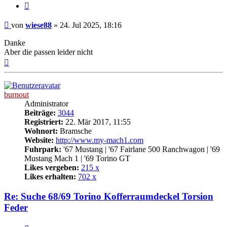
Zitat
Beitrag
von
wiese88
»
24. Jul 2025, 18:16
Danke
Aber die passen leider nicht
Nach
oben
burnout
Administrator
Beiträge:
3044
Registriert:
22. Mär 2017, 11:55
Wohnort:
Bramsche
Website:
http://www.my-mach1.com
Fuhrpark:
'67 Mustang | '67 Fairlane 500 Ranchwagon | '69
Mustang Mach 1 | '69 Torino GT
Likes vergeben:
215 x
Likes erhalten:
702 x
Re: Suche 68/69 Torino Kofferraumdeckel Torsion
Feder
Zitat