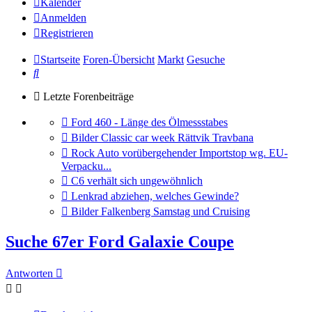
Kalender
Anmelden
Registrieren
Startseite
Foren-Übersicht
Markt
Gesuche
Suche
Letzte Forenbeiträge
Gehe
Ford 460 - Länge des Ölmessstabes
zum
Gehe
Bilder Classic car week Rättvik Travbana
letzten
zum
Gehe
Rock Auto vorübergehender Importstop wg. EU-
Beitrag
letzten
zum
Verpacku...
Beitrag
letzten
Gehe
C6 verhält sich ungewöhnlich
Beitrag
zum
Gehe
Lenkrad abziehen, welches Gewinde?
letzten
zum
Gehe
Bilder Falkenberg Samstag und Cruising
Beitrag
letzten
zum
Beitrag
letzten
Suche 67er Ford Galaxie Coupe
Beitrag
Antworten