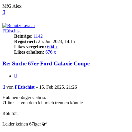
MfG Alex
Nach
oben
FEtischist
Beiträge:
1142
Registriert:
25. Jun 2023, 14:15
Likes vergeben:
604 x
Likes erhalten:
676 x
Re: Suche 67er Ford Galaxie Coupe
Zitat
Beitrag
von
FEtischist
»
15. Feb 2025, 21:26
Hab nen 66iger Cabrio.
7Litre…. von dem ich mich trennen könnte.
Rot/ rot.
Leider keinen 67iger 🫣