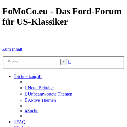
FoMoCo.eu - Das Ford-Forum
für US-Klassiker
☮ STOP WAR
Zum Inhalt
Erweiterte
Suche
Suche
Schnellzugriff
Neue Beiträge
Unbeantwortete Themen
Aktive Themen
Suche
FAQ