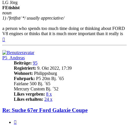
LG Jörg
FEtishist
noun
1) /'fetifist/ */ usually appreciative/
a person who spends too much time doing or thinking about FORD
V8 engines or thinks that it is much more important than it really is
Nach
oben
P5_Andreas
Beiträge:
95
Registriert:
9. Okt 2022, 17:39
Wohnort:
Philippsburg
Fuhrpark:
P5 20m Bj. ´65
Fairlane 500 Bj. ´65
Mercury Custom Bj. ´52
Likes vergeben:
8 x
Likes erhalten:
24 x
Re: Suche 67er Ford Galaxie Coupe
Zitat