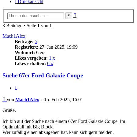
Druckansicht
Erweiterte
Suche
Suche
3 Beiträge • Seite
1
von
1
Mach1Alex
Beiträge:
5
Registriert:
27. Jan 2025, 19:09
Wohnort:
Gera
Likes vergeben:
1 x
Likes erhalten:
6 x
Suche 67er Ford Galaxie Coupe
Zitat
Beitrag
von
Mach1Alex
»
15. Feb 2025, 16:01
Grüße,
Ich bin auf der Suche nach einem 67er Ford Galaxie Coupe. Im
Optimalfall mit Big Block.
Wer zufällig einen abzugeben hat, kann sich gern melden.