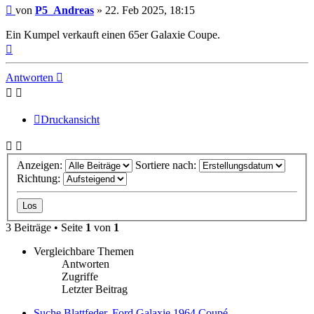
Beitrag
von
P5_Andreas
»
22. Feb 2025, 18:15
Ein Kumpel verkauft einen 65er Galaxie Coupe.
Nach
oben
Antworten
Druckansicht
Anzeigen:
Sortiere nach:
Richtung:
3 Beiträge • Seite
1
von
1
Vergleichbare Themen
Antworten
Zugriffe
Letzter Beitrag
Suche Blattfeder, Ford Galaxie 1964 Coupé