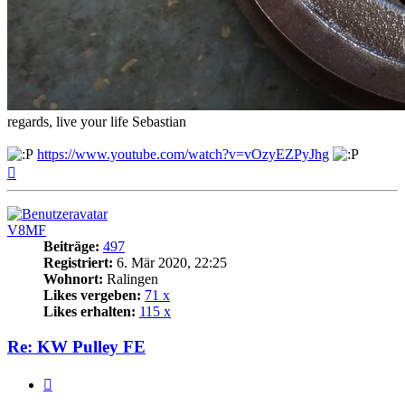
regards, live your life Sebastian
https://www.youtube.com/watch?v=vOzyEZPyJhg
Nach
oben
V8MF
Beiträge:
497
Registriert:
6. Mär 2020, 22:25
Wohnort:
Ralingen
Likes vergeben:
71 x
Likes erhalten:
115 x
Re: KW Pulley FE
Zitat