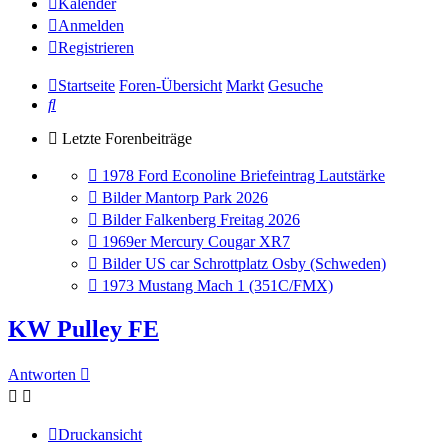
Kalender
Anmelden
Registrieren
Startseite
Foren-Übersicht
Markt
Gesuche
Suche
Letzte Forenbeiträge
Gehe
1978 Ford Econoline Briefeintrag Lautstärke
zum
Gehe
Bilder Mantorp Park 2026
letzten
zum
Gehe
Bilder Falkenberg Freitag 2026
Beitrag
letzten
zum
Gehe
1969er Mercury Cougar XR7
Beitrag
letzten
zum
Gehe
Bilder US car Schrottplatz Osby (Schweden)
Beitrag
letzten
zum
Gehe
1973 Mustang Mach 1 (351C/FMX)
Beitrag
letzten
zum
Beitrag
letzten
KW Pulley FE
Beitrag
Antworten
Druckansicht