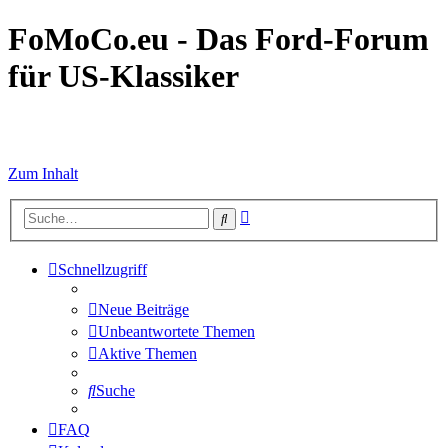
FoMoCo.eu - Das Ford-Forum
für US-Klassiker
☮ STOP WAR
Zum Inhalt
Erweiterte
Suche
Suche
Schnellzugriff
Neue Beiträge
Unbeantwortete Themen
Aktive Themen
Suche
FAQ