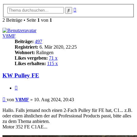
Erweiterte
Suche
Suche
2 Beiträge • Seite
1
von
1
V8MF
Beiträge:
497
Registriert:
6. Mär 2020, 22:25
Wohnort:
Ralingen
Likes vergeben:
71 x
Likes erhalten:
115 x
KW Pulley FE
Zitat
Beitrag
von
V8MF
»
10. Aug 2024, 20:43
Hallo. Falls jemand noch einen 2-Fach Pulley für FE hat, C1... z.B.
oder einen ähnlichen der auf Professional Products passt, bitte alles
zu dem Thema anbieten.
Motor 352 FE C1AE...