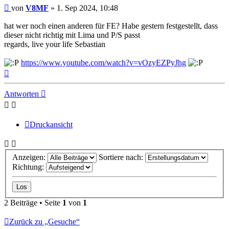
Beitrag
von
V8MF
»
1. Sep 2024, 10:48
hat wer noch einen anderen für FE? Habe gestern festgestellt, dass
dieser nicht richtig mit Lima und P/S passt
regards, live your life Sebastian
https://www.youtube.com/watch?v=vOzyEZPyJhg
Nach
oben
Antworten
Druckansicht
Anzeigen:
Sortiere nach:
Richtung:
2 Beiträge • Seite
1
von
1
Zurück zu „Gesuche“