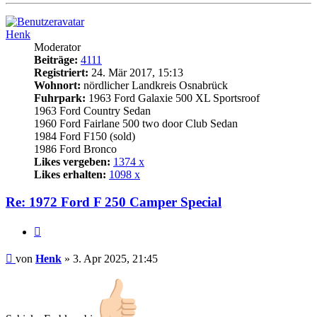
Henk
Moderator
Beiträge:
4111
Registriert:
24. Mär 2017, 15:13
Wohnort:
nördlicher Landkreis Osnabrück
Fuhrpark:
1963 Ford Galaxie 500 XL Sportsroof
1963 Ford Country Sedan
1960 Ford Fairlane 500 two door Club Sedan
1984 Ford F150 (sold)
1986 Ford Bronco
Likes vergeben:
1374 x
Likes erhalten:
1098 x
Re: 1972 Ford F 250 Camper Special
Zitat
Beitrag
von
Henk
»
3. Apr 2025, 21:45