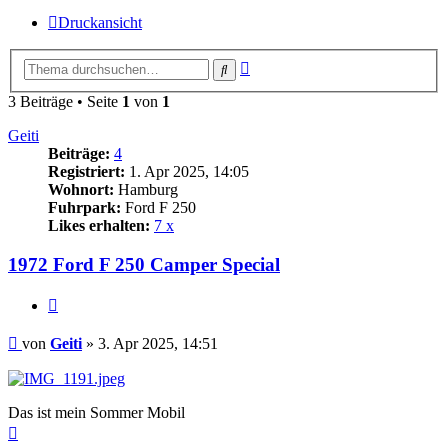
Druckansicht
Erweiterte
Suche
Suche
3 Beiträge • Seite
1
von
1
Geiti
Beiträge:
4
Registriert:
1. Apr 2025, 14:05
Wohnort:
Hamburg
Fuhrpark:
Ford F 250
Likes erhalten:
7 x
1972 Ford F 250 Camper Special
Zitat
Beitrag
von
Geiti
»
3. Apr 2025, 14:51
Das ist mein Sommer Mobil
Nach
oben