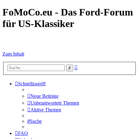
FoMoCo.eu - Das Ford-Forum
für US-Klassiker
☮ STOP WAR
Zum Inhalt
Erweiterte
Suche
Suche
Schnellzugriff
Neue Beiträge
Unbeantwortete Themen
Aktive Themen
Suche
FAQ