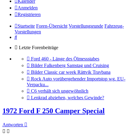
Kalender
Anmelden
Registrieren
Startseite
Foren-Übersicht
Vorstellungsrunde
Fahrzeug-
Vorstellungen
Suche
Letzte Forenbeiträge
Gehe
Ford 460 - Länge des Ölmessstabes
zum
Gehe
Bilder Falkenberg Samstag und Cruising
letzten
zum
Gehe
Bilder Classic car week Rättvik Travbana
Beitrag
letzten
zum
Gehe
Rock Auto vorübergehender Importstop wg. EU-
Beitrag
letzten
zum
Verpacku...
Beitrag
letzten
Gehe
C6 verhält sich ungewöhnlich
Beitrag
zum
Gehe
Lenkrad abziehen, welches Gewinde?
letzten
zum
Beitrag
letzten
1972 Ford F 250 Camper Special
Beitrag
Antworten