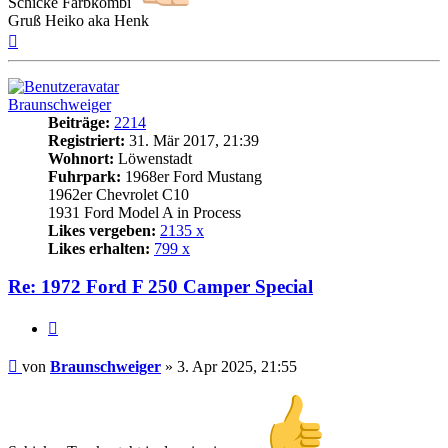
Schicke Farbkombi
Gruß Heiko aka Henk
Nach
oben
Braunschweiger
Beiträge:
2214
Registriert:
31. Mär 2017, 21:39
Wohnort:
Löwenstadt
Fuhrpark:
1968er Ford Mustang
1962er Chevrolet C10
1931 Ford Model A in Process
Likes vergeben:
2135 x
Likes erhalten:
799 x
Re: 1972 Ford F 250 Camper Special
Zitat
Beitrag
von
Braunschweiger
»
3. Apr 2025, 21:55