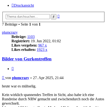
Druckansicht
Erweiterte
Suche
Suche
7 Beiträge • Seite
1
von
1
plumcrazy
Beiträge:
1103
Registriert:
19. Jun 2022, 01:02
Likes vergeben:
967 x
Likes erhalten:
1923 x
Bilder von Gurkentreffen
Zitat
Beitrag
von
plumcrazy
»
27. Apr 2025, 21:44
heute war es mühselig.
Kein wirklich spannendes Treffen in Sicht, also habe ich eine
Rundreise durch NRW gemacht und zwischendurch noch die Autos
gewechselt.