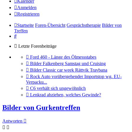
Kalender
Anmelden
Registrieren
Startseite
Foren-Übersicht
Gesprächstherapie
Bilder von
Treffen
Suche
Letzte Forenbeiträge
Gehe
Ford 460 - Länge des Ölmessstabes
zum
Gehe
Bilder Falkenberg Samstag und Cruising
letzten
zum
Gehe
Bilder Classic car week Rättvik Travbana
Beitrag
letzten
zum
Gehe
Rock Auto vorübergehender Importstop wg. EU-
Beitrag
letzten
zum
Verpacku...
Beitrag
letzten
Gehe
C6 verhält sich ungewöhnlich
Beitrag
zum
Gehe
Lenkrad abziehen, welches Gewinde?
letzten
zum
Beitrag
letzten
Bilder von Gurkentreffen
Beitrag
Antworten