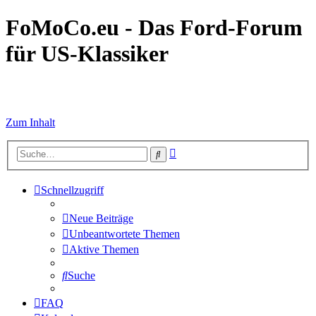
FoMoCo.eu - Das Ford-Forum
für US-Klassiker
☮ STOP WAR
Zum Inhalt
Erweiterte
Suche
Suche
Schnellzugriff
Neue Beiträge
Unbeantwortete Themen
Aktive Themen
Suche
FAQ