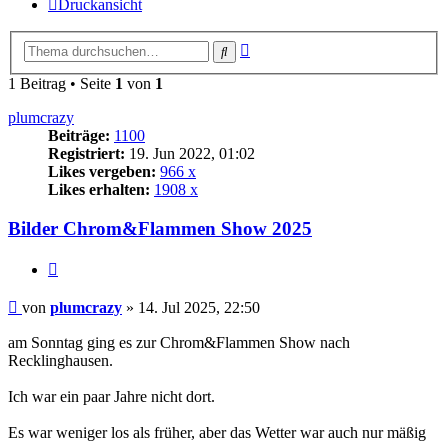
Druckansicht
Erweiterte
Suche
Suche
1 Beitrag • Seite
1
von
1
plumcrazy
Beiträge:
1100
Registriert:
19. Jun 2022, 01:02
Likes vergeben:
966 x
Likes erhalten:
1908 x
Bilder Chrom&Flammen Show 2025
Zitat
Beitrag
von
plumcrazy
»
14. Jul 2025, 22:50
am Sonntag ging es zur Chrom&Flammen Show nach
Recklinghausen.
Ich war ein paar Jahre nicht dort.
Es war weniger los als früher, aber das Wetter war auch nur mäßig