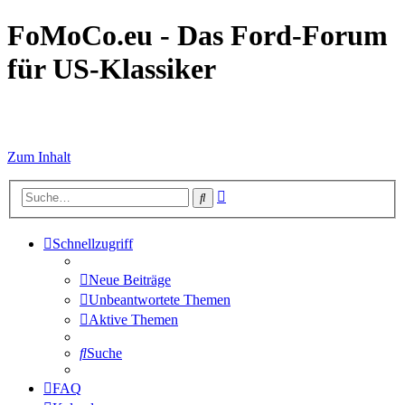
FoMoCo.eu - Das Ford-Forum
für US-Klassiker
☮ STOP WAR
Zum Inhalt
Erweiterte
Suche
Suche
Schnellzugriff
Neue Beiträge
Unbeantwortete Themen
Aktive Themen
Suche
FAQ