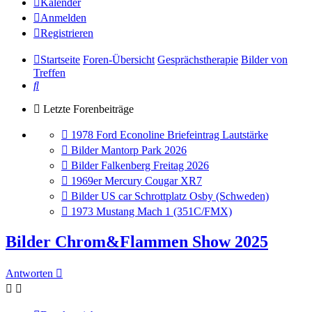
Kalender
Anmelden
Registrieren
Startseite
Foren-Übersicht
Gesprächstherapie
Bilder von
Treffen
Suche
Letzte Forenbeiträge
Gehe
1978 Ford Econoline Briefeintrag Lautstärke
zum
Gehe
Bilder Mantorp Park 2026
letzten
zum
Gehe
Bilder Falkenberg Freitag 2026
Beitrag
letzten
zum
Gehe
1969er Mercury Cougar XR7
Beitrag
letzten
zum
Gehe
Bilder US car Schrottplatz Osby (Schweden)
Beitrag
letzten
zum
Gehe
1973 Mustang Mach 1 (351C/FMX)
Beitrag
letzten
zum
Beitrag
letzten
Bilder Chrom&Flammen Show 2025
Beitrag
Antworten