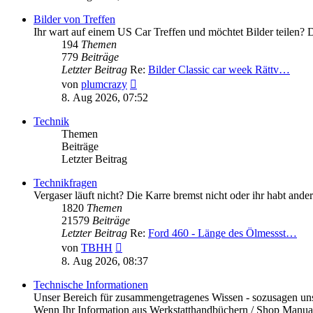
Bilder von Treffen
Ihr wart auf einem US Car Treffen und möchtet Bilder teilen? D
194
Themen
779
Beiträge
Letzter Beitrag
Re:
Bilder Classic car week Rättv…
Neuester
von
plumcrazy
Beitrag
8. Aug 2026, 07:52
Technik
Themen
Beiträge
Letzter Beitrag
Technikfragen
Vergaser läuft nicht? Die Karre bremst nicht oder ihr habt ande
1820
Themen
21579
Beiträge
Letzter Beitrag
Re:
Ford 460 - Länge des Ölmessst…
Neuester
von
TBHH
Beitrag
8. Aug 2026, 08:37
Technische Informationen
Unser Bereich für zusammengetragenes Wissen - sozusagen un
Wenn Ihr Information aus Werkstatthandbüchern / Shop Manuals 