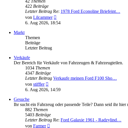
42
Themen
422
Beiträge
Letzter Beitrag
Re:
1978 Ford Econoline Briefeint…
Neuester
von
Lilcammer
Beitrag
6. Aug 2026, 18:54
Markt
Themen
Beiträge
Letzter Beitrag
Verkäufe
Der Bereich für Verkäufe von Fahrzeugen & Fahrzeugteilen.
1034
Themen
4347
Beiträge
Letzter Beitrag
Verkaufe meinen Ford F100 Sho…
Neuester
von
stiffler
Beitrag
6. Aug 2026, 14:59
Gesuche
Ihr sucht ein Fahrzeug oder passende Teile? Dann seid ihr hier r
882
Themen
5403
Beiträge
Letzter Beitrag
Re:
Ford Galaxie 1961 - Radzylind…
Neuester
von
Farmer