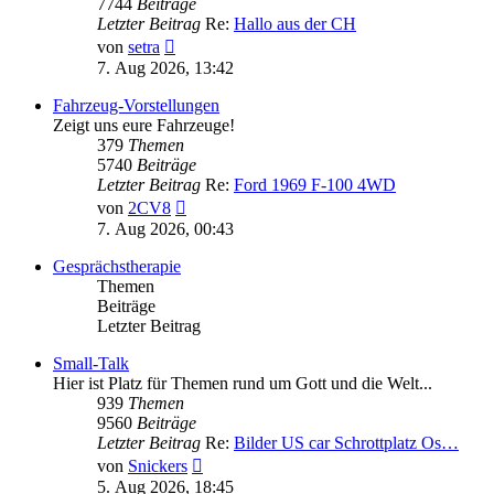
7744
Beiträge
Letzter Beitrag
Re:
Hallo aus der CH
Neuester
von
setra
Beitrag
7. Aug 2026, 13:42
Fahrzeug-Vorstellungen
Zeigt uns eure Fahrzeuge!
379
Themen
5740
Beiträge
Letzter Beitrag
Re:
Ford 1969 F-100 4WD
Neuester
von
2CV8
Beitrag
7. Aug 2026, 00:43
Gesprächstherapie
Themen
Beiträge
Letzter Beitrag
Small-Talk
Hier ist Platz für Themen rund um Gott und die Welt...
939
Themen
9560
Beiträge
Letzter Beitrag
Re:
Bilder US car Schrottplatz Os…
Neuester
von
Snickers
Beitrag
5. Aug 2026, 18:45