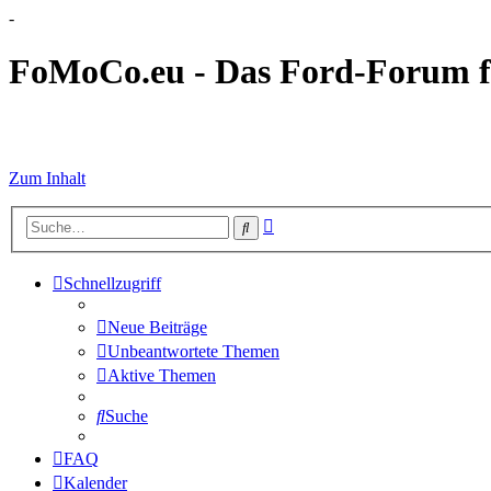
-
FoMoCo.eu - Das Ford-Forum f
☮ STOP WAR
Zum Inhalt
Erweiterte
Suche
Suche
Schnellzugriff
Neue Beiträge
Unbeantwortete Themen
Aktive Themen
Suche
FAQ
Kalender