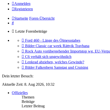
Anmelden
Registrieren
Startseite
Foren-Übersicht
Suche
Letzte Forenbeiträge
Gehe
Ford 460 - Länge des Ölmessstabes
zum
Gehe
Bilder Classic car week Rättvik Travbana
letzten
zum
Gehe
Rock Auto vorübergehender Importstop wg. EU-Verpa
Beitrag
letzten
zum
Gehe
C6 verhält sich ungewöhnlich
Beitrag
letzten
zum
Gehe
Lenkrad abziehen, welches Gewinde?
Beitrag
letzten
zum
Gehe
Bilder Falkenberg Samstag und Cruising
Beitrag
letzten
zum
Beitrag
letzten
Dein letzter Besuch:
Beitrag
Aktuelle Zeit: 8. Aug 2026, 10:32
Offizielles
Themen
Beiträge
Letzter Beitrag