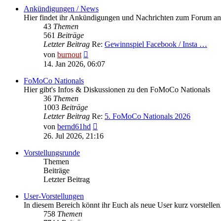
Ankündigungen / News
Hier findet ihr Ankündigungen und Nachrichten zum Forum an 
43
Themen
561
Beiträge
Letzter Beitrag
Re:
Gewinnspiel Facebook / Insta …
Neuester
von
burnout
Beitrag
14. Jan 2026, 06:07
FoMoCo Nationals
Hier gibt's Infos & Diskussionen zu den FoMoCo Nationals
36
Themen
1003
Beiträge
Letzter Beitrag
Re:
5. FoMoCo Nationals 2026
Neuester
von
bernd61hd
Beitrag
26. Jul 2026, 21:16
Vorstellungsrunde
Themen
Beiträge
Letzter Beitrag
User-Vorstellungen
In diesem Bereich könnt ihr Euch als neue User kurz vorstellen
758
Themen