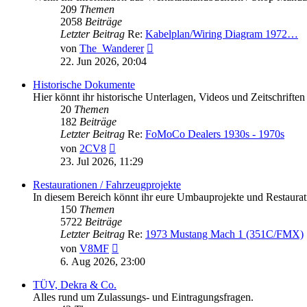
209
Themen
2058
Beiträge
Letzter Beitrag
Re:
Kabelplan/Wiring Diagram 1972…
Neuester
von
The_Wanderer
Beitrag
22. Jun 2026, 20:04
Historische Dokumente
Hier könnt ihr historische Unterlagen, Videos und Zeitschriften
20
Themen
182
Beiträge
Letzter Beitrag
Re:
FoMoCo Dealers 1930s - 1970s
Neuester
von
2CV8
Beitrag
23. Jul 2026, 11:29
Restaurationen / Fahrzeugprojekte
In diesem Bereich könnt ihr eure Umbauprojekte und Restaura
150
Themen
5722
Beiträge
Letzter Beitrag
Re:
1973 Mustang Mach 1 (351C/FMX)
Neuester
von
V8MF
Beitrag
6. Aug 2026, 23:00
TÜV, Dekra & Co.
Alles rund um Zulassungs- und Eintragungsfragen.