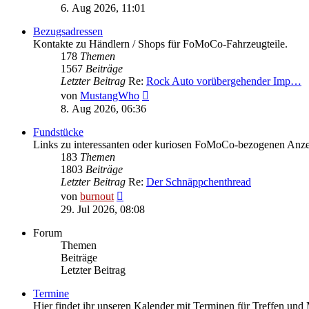
Beitrag
6. Aug 2026, 11:01
Bezugsadressen
Kontakte zu Händlern / Shops für FoMoCo-Fahrzeugteile.
178
Themen
1567
Beiträge
Letzter Beitrag
Re:
Rock Auto vorübergehender Imp…
Neuester
von
MustangWho
Beitrag
8. Aug 2026, 06:36
Fundstücke
Links zu interessanten oder kuriosen FoMoCo-bezogenen Anzei
183
Themen
1803
Beiträge
Letzter Beitrag
Re:
Der Schnäppchenthread
Neuester
von
burnout
Beitrag
29. Jul 2026, 08:08
Forum
Themen
Beiträge
Letzter Beitrag
Termine
Hier findet ihr unseren Kalender mit Terminen für Treffen und