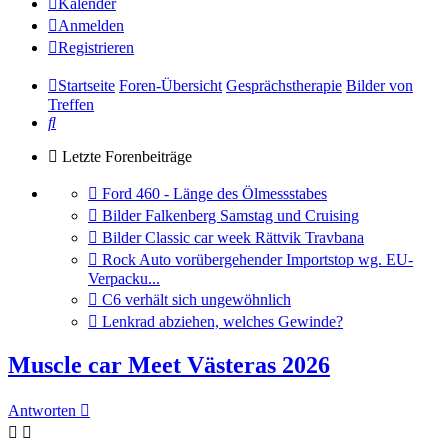
Kalender
Anmelden
Registrieren
Startseite
Foren-Übersicht
Gesprächstherapie
Bilder von
Treffen
Suche
Letzte Forenbeiträge
Gehe
Ford 460 - Länge des Ölmessstabes
zum
Gehe
Bilder Falkenberg Samstag und Cruising
letzten
zum
Gehe
Bilder Classic car week Rättvik Travbana
Beitrag
letzten
zum
Gehe
Rock Auto vorübergehender Importstop wg. EU-
Beitrag
letzten
zum
Verpacku...
Beitrag
letzten
Gehe
C6 verhält sich ungewöhnlich
Beitrag
zum
Gehe
Lenkrad abziehen, welches Gewinde?
letzten
zum
Beitrag
letzten
Muscle car Meet Västeras 2026
Beitrag
Antworten