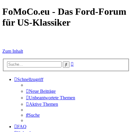
FoMoCo.eu - Das Ford-Forum
für US-Klassiker
☮ STOP WAR
Zum Inhalt
Erweiterte
Suche
Suche
Schnellzugriff
Neue Beiträge
Unbeantwortete Themen
Aktive Themen
Suche
FAQ