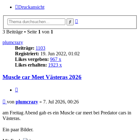
Druckansicht
Erweiterte
Suche
Suche
3 Beiträge • Seite
1
von
1
plumcrazy
Beiträge:
1103
Registriert:
19. Jun 2022, 01:02
Likes vergeben:
967 x
Likes erhalten:
1923 x
Muscle car Meet Västeras 2026
Zitat
Beitrag
von
plumcrazy
»
7. Jul 2026, 00:26
am Freitag Abend gab es ein Muscle car meet bei Predator cars in
Västeras.
Ein paar Bilder.