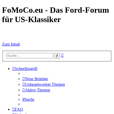
FoMoCo.eu - Das Ford-Forum
für US-Klassiker
☮ STOP WAR
Zum Inhalt
Erweiterte
Suche
Suche
Schnellzugriff
Neue Beiträge
Unbeantwortete Themen
Aktive Themen
Suche
FAQ