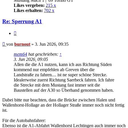
Mustang Mach 1 | '69 Torino GT
Likes vergeben:
215 x
Likes erhalten:
702 x
Re: Sperrung A1
Zitat
Beitrag
von
burnout
»
3. Jun 2026, 09:35
mem64
hat geschrieben:
↑
3. Jun 2026, 09:05
Allen die die A1 nutzen, kann ich aus Richtung Süden
kommend nur empfehlen ab Greven über die
Landstraße zu fahren.... ist ne super schöne Strecke.
Idealerweise zuerst Richtung Saerbeck fahren. Ich fahre
die Strecke mit dem Mustang fast immer seit die
Baustellen auf der A30 so Überhand genommen haben.
Dabei bitte nur beachten, dass die Brücke zwischen Halen und
Wallenhorst-Hollage an der Hollager Straße immer noch nicht fertig
ist.
Für die Autobahnfahrer:
Ebenso ist die A1-Abfahrt Wallenhorst Lechtingen auch immer noch