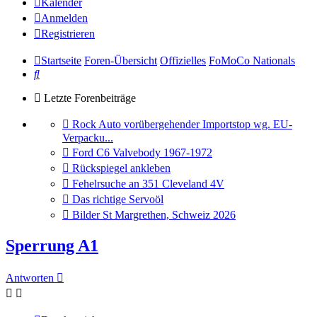
Kalender
Anmelden
Registrieren
Startseite
Foren-Übersicht
Offizielles
FoMoCo Nationals
Suche
Letzte Forenbeiträge
Gehe
Rock Auto vorübergehender Importstop wg. EU-
zum
Verpacku...
letzten
Gehe
Ford C6 Valvebody 1967-1972
Beitrag
zum
Gehe
Rückspiegel ankleben
letzten
zum
Gehe
Fehelrsuche an 351 Cleveland 4V
Beitrag
letzten
zum
Gehe
Das richtige Servoöl
Beitrag
letzten
zum
Gehe
Bilder St Margrethen, Schweiz 2026
Beitrag
letzten
zum
Beitrag
letzten
Sperrung A1
Beitrag
Antworten