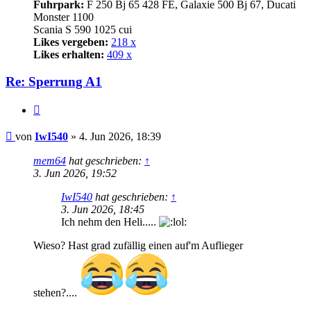
Fuhrpark:
F 250 Bj 65 428 FE, Galaxie 500 Bj 67, Ducati
Monster 1100
Scania S 590 1025 cui
Likes vergeben:
218 x
Likes erhalten:
409 x
Re: Sperrung A1
Zitat
Beitrag
von
IwI540
»
4. Jun 2026, 18:39
mem64
hat geschrieben:
↑
3. Jun 2026, 19:52
IwI540
hat geschrieben:
↑
3. Jun 2026, 18:45
Ich nehm den Heli.....
Wieso? Hast grad zufällig einen auf'm Auflieger
stehen?....