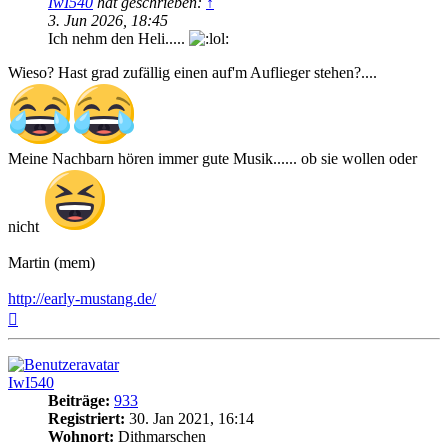
IwI540
hat geschrieben:
↑
3. Jun 2026, 18:45
Ich nehm den Heli.....
Wieso? Hast grad zufällig einen auf'm Auflieger stehen?....
Meine Nachbarn hören immer gute Musik...... ob sie wollen oder
nicht
Martin (mem)
http://early-mustang.de/
Nach
oben
IwI540
Beiträge:
933
Registriert:
30. Jan 2021, 16:14
Wohnort:
Dithmarschen