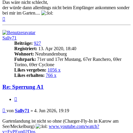
Das wäre nicht schlecht,
der würde dann allerdings nicht beim Empfänger ankommen sonder
bei mir im Garten....
Nach
oben
Sally71
Beiträge:
927
Registriert:
13. Apr 2020, 18:40
Wohnort:
Neubrandenburg
Fuhrpark:
71er und 17er Mustang, 67er Ranchero, 69er
Torino, 69er Cyclone
Likes vergeben:
1056 x
Likes erhalten:
766 x
Re: Sperrung A1
Zitat
Beitrag
von
Sally71
»
4. Jun 2026, 19:19
Gartenlandung ist nicht so ohne (Charger-Fly-In in Karow am
See/Meckelburg)
www.youtube.com/watch?
v=FyPEup02Dps