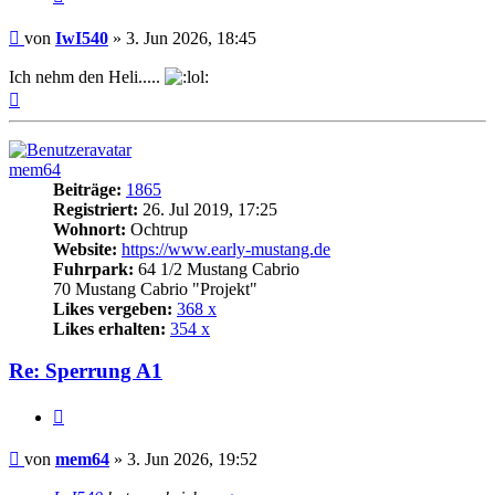
Beitrag
von
IwI540
»
3. Jun 2026, 18:45
Ich nehm den Heli.....
Nach
oben
mem64
Beiträge:
1865
Registriert:
26. Jul 2019, 17:25
Wohnort:
Ochtrup
Website:
https://www.early-mustang.de
Fuhrpark:
64 1/2 Mustang Cabrio
70 Mustang Cabrio "Projekt"
Likes vergeben:
368 x
Likes erhalten:
354 x
Re: Sperrung A1
Zitat
Beitrag
von
mem64
»
3. Jun 2026, 19:52