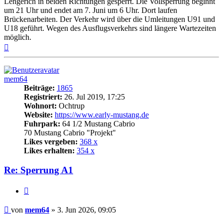
Lengerich in beiden Richtungen gesperrt. Die Vollsperrung beginnt
um 21 Uhr und endet am 7. Juni um 6 Uhr. Dort laufen
Brückenarbeiten. Der Verkehr wird über die Umleitungen U91 und
U18 geführt. Wegen des Ausflugsverkehrs sind längere Wartezeiten
möglich.
Nach
oben
mem64
Beiträge:
1865
Registriert:
26. Jul 2019, 17:25
Wohnort:
Ochtrup
Website:
https://www.early-mustang.de
Fuhrpark:
64 1/2 Mustang Cabrio
70 Mustang Cabrio "Projekt"
Likes vergeben:
368 x
Likes erhalten:
354 x
Re: Sperrung A1
Zitat
Beitrag
von
mem64
»
3. Jun 2026, 09:05