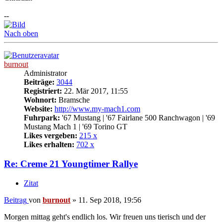
--
Nach oben
burnout
Administrator
Beiträge:
3044
Registriert:
22. Mär 2017, 11:55
Wohnort:
Bramsche
Website:
http://www.my-mach1.com
Fuhrpark:
'67 Mustang | '67 Fairlane 500 Ranchwagon | '69
Mustang Mach 1 | '69 Torino GT
Likes vergeben:
215 x
Likes erhalten:
702 x
Re: Creme 21 Youngtimer Rallye
Zitat
Beitrag
von
burnout
»
11. Sep 2018, 19:56
Morgen mittag geht's endlich los. Wir freuen uns tierisch und der