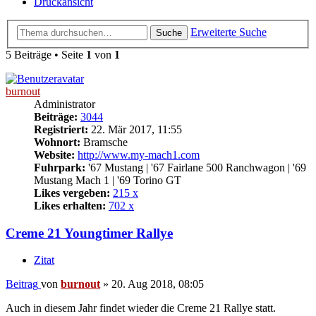
Druckansicht
Erweiterte Suche
Suche
5 Beiträge • Seite
1
von
1
burnout
Administrator
Beiträge:
3044
Registriert:
22. Mär 2017, 11:55
Wohnort:
Bramsche
Website:
http://www.my-mach1.com
Fuhrpark:
'67 Mustang | '67 Fairlane 500 Ranchwagon | '69
Mustang Mach 1 | '69 Torino GT
Likes vergeben:
215 x
Likes erhalten:
702 x
Creme 21 Youngtimer Rallye
Zitat
Beitrag
von
burnout
»
20. Aug 2018, 08:05
Auch in diesem Jahr findet wieder die Creme 21 Rallye statt.