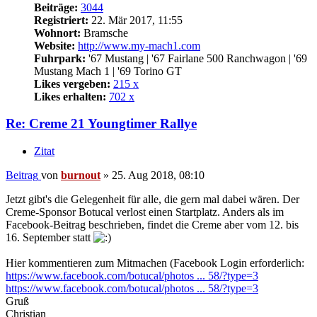
Beiträge:
3044
Registriert:
22. Mär 2017, 11:55
Wohnort:
Bramsche
Website:
http://www.my-mach1.com
Fuhrpark:
'67 Mustang | '67 Fairlane 500 Ranchwagon | '69
Mustang Mach 1 | '69 Torino GT
Likes vergeben:
215 x
Likes erhalten:
702 x
Re: Creme 21 Youngtimer Rallye
Zitat
Beitrag
von
burnout
»
25. Aug 2018, 08:10
Jetzt gibt's die Gelegenheit für alle, die gern mal dabei wären. Der
Creme-Sponsor Botucal verlost einen Startplatz. Anders als im
Facebook-Beitrag beschrieben, findet die Creme aber vom 12. bis
16. September statt
Hier kommentieren zum Mitmachen (Facebook Login erforderlich:
https://www.facebook.com/botucal/photos ... 58/?type=3
https://www.facebook.com/botucal/photos ... 58/?type=3
Gruß
Christian