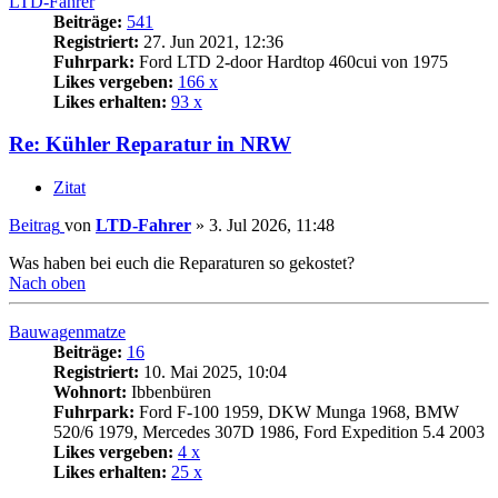
LTD-Fahrer
Beiträge:
541
Registriert:
27. Jun 2021, 12:36
Fuhrpark:
Ford LTD 2-door Hardtop 460cui von 1975
Likes vergeben:
166 x
Likes erhalten:
93 x
Re: Kühler Reparatur in NRW
Zitat
Beitrag
von
LTD-Fahrer
»
3. Jul 2026, 11:48
Was haben bei euch die Reparaturen so gekostet?
Nach oben
Bauwagenmatze
Beiträge:
16
Registriert:
10. Mai 2025, 10:04
Wohnort:
Ibbenbüren
Fuhrpark:
Ford F-100 1959, DKW Munga 1968, BMW
520/6 1979, Mercedes 307D 1986, Ford Expedition 5.4 2003
Likes vergeben:
4 x
Likes erhalten:
25 x