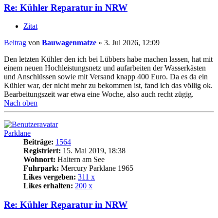
Re: Kühler Reparatur in NRW
Zitat
Beitrag
von
Bauwagenmatze
»
3. Jul 2026, 12:09
Den letzten Kühler den ich bei Lübbers habe machen lassen, hat mit
einem neuen Hochleistungsnetz und aufarbeiten der Wasserkästen
und Anschlüssen sowie mit Versand knapp 400 Euro. Da es da ein
Kühler war, der nicht mehr zu bekommen ist, fand ich das völlig ok.
Bearbeitungszeit war etwa eine Woche, also auch recht zügig.
Nach oben
Parklane
Beiträge:
1564
Registriert:
15. Mai 2019, 18:38
Wohnort:
Haltern am See
Fuhrpark:
Mercury Parklane 1965
Likes vergeben:
311 x
Likes erhalten:
200 x
Re: Kühler Reparatur in NRW