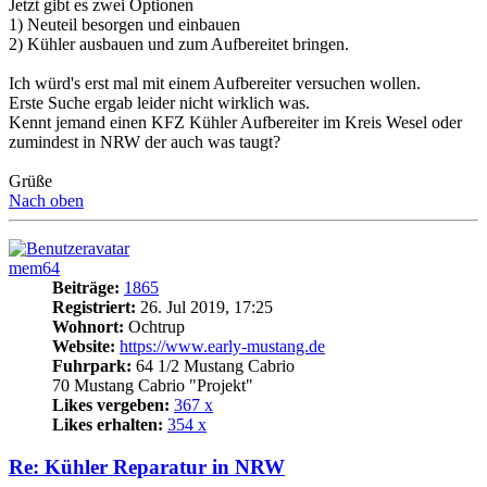
Jetzt gibt es zwei Optionen
1) Neuteil besorgen und einbauen
2) Kühler ausbauen und zum Aufbereitet bringen.
Ich würd's erst mal mit einem Aufbereiter versuchen wollen.
Erste Suche ergab leider nicht wirklich was.
Kennt jemand einen KFZ Kühler Aufbereiter im Kreis Wesel oder
zumindest in NRW der auch was taugt?
Grüße
Nach oben
mem64
Beiträge:
1865
Registriert:
26. Jul 2019, 17:25
Wohnort:
Ochtrup
Website:
https://www.early-mustang.de
Fuhrpark:
64 1/2 Mustang Cabrio
70 Mustang Cabrio "Projekt"
Likes vergeben:
367 x
Likes erhalten:
354 x
Re: Kühler Reparatur in NRW