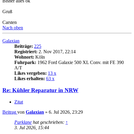
Bisher alles ok
Gruß
Carsten
Nach oben
Galaxian
Beiträge:
225
Registriert:
2. Nov 2017, 22:14
Wohnort:
Köln
Fuhrpark:
1962 Ford Galaxie 500 XL Conv. mit FE 390
A/T
Likes vergeben:
13 x
Likes erhalten:
63 x
Re: Kühler Reparatur in NRW
Zitat
Beitrag
von
Galaxian
»
6. Jul 2026, 23:29
Parklane
hat geschrieben:
↑
3. Jul 2026, 15:44