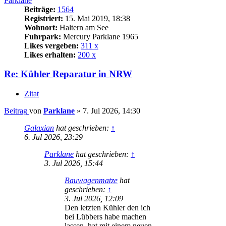
Parklane
Beiträge:
1564
Registriert:
15. Mai 2019, 18:38
Wohnort:
Haltern am See
Fuhrpark:
Mercury Parklane 1965
Likes vergeben:
311 x
Likes erhalten:
200 x
Re: Kühler Reparatur in NRW
Zitat
Beitrag
von
Parklane
»
7. Jul 2026, 14:30
Galaxian
hat geschrieben:
↑
6. Jul 2026, 23:29
Parklane
hat geschrieben:
↑
3. Jul 2026, 15:44
Bauwagenmatze
hat
geschrieben:
↑
3. Jul 2026, 12:09
Den letzten Kühler den ich
bei Lübbers habe machen
lassen, hat mit einem neuen