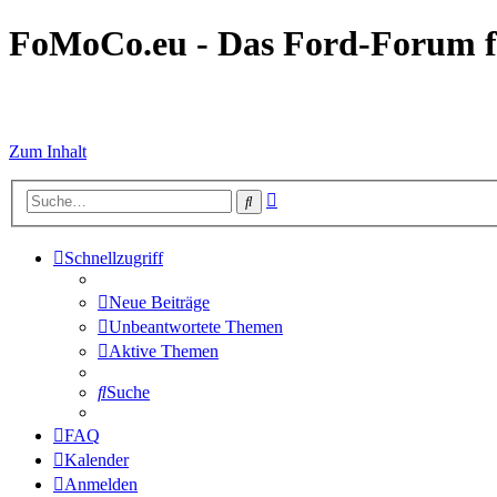
FoMoCo.eu - Das Ford-Forum f
☮ STOP WAR
Zum Inhalt
Erweiterte
Suche
Suche
Schnellzugriff
Neue Beiträge
Unbeantwortete Themen
Aktive Themen
Suche
FAQ
Kalender
Anmelden