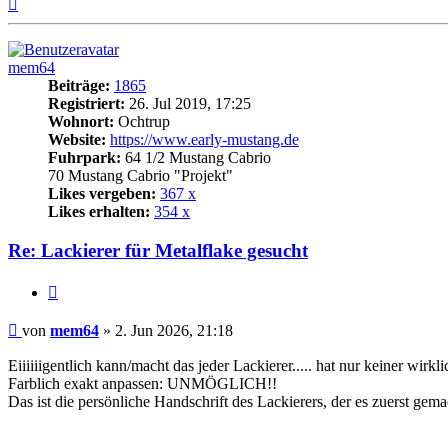
Nach
oben
mem64
Beiträge:
1865
Registriert:
26. Jul 2019, 17:25
Wohnort:
Ochtrup
Website:
https://www.early-mustang.de
Fuhrpark:
64 1/2 Mustang Cabrio
70 Mustang Cabrio "Projekt"
Likes vergeben:
367 x
Likes erhalten:
354 x
Re: Lackierer für Metalflake gesucht
Zitat
Beitrag
von
mem64
»
2. Jun 2026, 21:18
Eiiiiiigentlich kann/macht das jeder Lackierer..... hat nur keiner wirkl
Farblich exakt anpassen: UNMÖGLICH!!
Das ist die persönliche Handschrift des Lackierers, der es zuerst gema