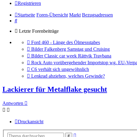
Registrieren
Startseite
Foren-Übersicht
Markt
Bezugsadressen
Suche
Letzte Forenbeiträge
Gehe
Ford 460 - Länge des Ölmessstabes
zum
Gehe
Bilder Falkenberg Samstag und Cruising
letzten
zum
Gehe
Bilder Classic car week Rättvik Travbana
Beitrag
letzten
zum
Gehe
Rock Auto vorübergehender Importstop wg. EU-Verpa
Beitrag
letzten
zum
Gehe
C6 verhält sich ungewöhnlich
Beitrag
letzten
zum
Gehe
Lenkrad abziehen, welches Gewinde?
Beitrag
letzten
zum
Beitrag
letzten
Lackierer für Metalflake gesucht
Beitrag
Antworten
Druckansicht
Erweiterte
Suche