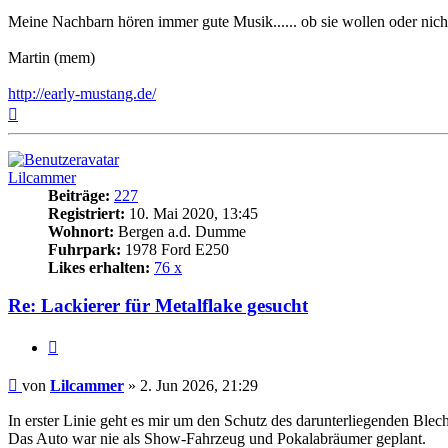
Meine Nachbarn hören immer gute Musik...... ob sie wollen oder nic
Martin (mem)
http://early-mustang.de/
Nach
oben
Lilcammer
Beiträge:
227
Registriert:
10. Mai 2020, 13:45
Wohnort:
Bergen a.d. Dumme
Fuhrpark:
1978 Ford E250
Likes erhalten:
76 x
Re: Lackierer für Metalflake gesucht
Zitat
Beitrag
von
Lilcammer
»
2. Jun 2026, 21:29
In erster Linie geht es mir um den Schutz des darunterliegenden Blech
Das Auto war nie als Show-Fahrzeug und Pokalabräumer geplant.