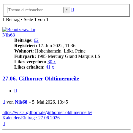
Erweiterte
Suche
Suche
1 Beitrag • Seite
1
von
1
Nils68
Beiträge:
62
Registriert:
17. Jun 2022, 11:36
Wohnort:
Hohenhameln, Ldkr. Peine
Fuhrpark:
1985 Mercury Grand Marquis LS
Likes vergeben:
30 x
Likes erhalten:
41 x
27.06. Gifhorner Oldtimermeile
Zitat
Beitrag
von
Nils68
»
5. Mai 2026, 13:45
https://wista-gifhorn.de/gifhorner-oldtimermeile/
Kalender-Eintrag : 27.06.2026
Nach
oben