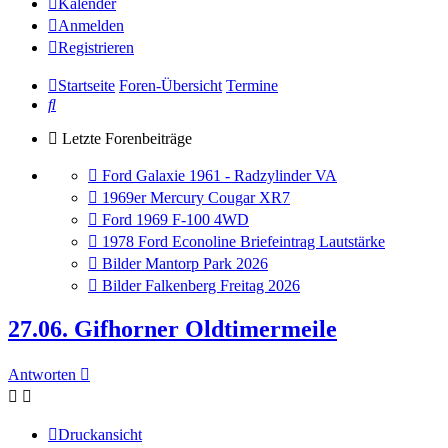
Kalender
Anmelden
Registrieren
Startseite
Foren-Übersicht
Termine
Suche
Letzte Forenbeiträge
Gehe
Ford Galaxie 1961 - Radzylinder VA
zum
Gehe
1969er Mercury Cougar XR7
letzten
zum
Gehe
Ford 1969 F-100 4WD
Beitrag
letzten
zum
Gehe
1978 Ford Econoline Briefeintrag Lautstärke
Beitrag
letzten
zum
Gehe
Bilder Mantorp Park 2026
Beitrag
letzten
zum
Gehe
Bilder Falkenberg Freitag 2026
Beitrag
letzten
zum
Beitrag
letzten
27.06. Gifhorner Oldtimermeile
Beitrag
Antworten
Druckansicht