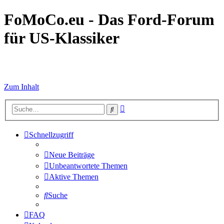
FoMoCo.eu - Das Ford-Forum
für US-Klassiker
☮ STOP WAR
Zum Inhalt
Erweiterte
Suche
Suche
Schnellzugriff
Neue Beiträge
Unbeantwortete Themen
Aktive Themen
Suche
FAQ