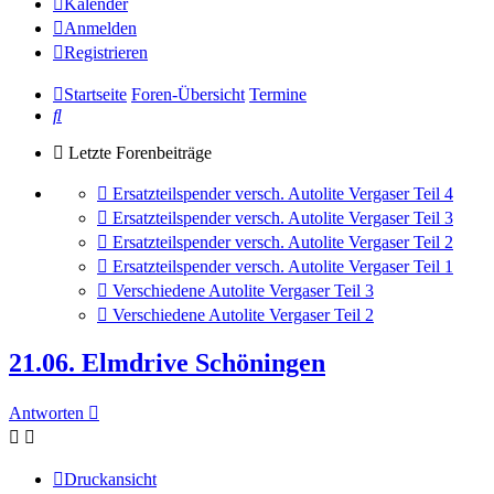
Kalender
Anmelden
Registrieren
Startseite
Foren-Übersicht
Termine
Suche
Letzte Forenbeiträge
Gehe
Ersatzteilspender versch. Autolite Vergaser Teil 4
zum
Gehe
Ersatzteilspender versch. Autolite Vergaser Teil 3
letzten
zum
Gehe
Ersatzteilspender versch. Autolite Vergaser Teil 2
Beitrag
letzten
zum
Gehe
Ersatzteilspender versch. Autolite Vergaser Teil 1
Beitrag
letzten
zum
Gehe
Verschiedene Autolite Vergaser Teil 3
Beitrag
letzten
zum
Gehe
Verschiedene Autolite Vergaser Teil 2
Beitrag
letzten
zum
Beitrag
letzten
21.06. Elmdrive Schöningen
Beitrag
Antworten
Druckansicht