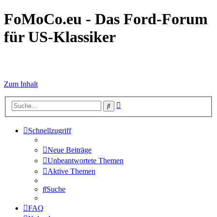
FoMoCo.eu - Das Ford-Forum
für US-Klassiker
☮ STOP WAR
Zum Inhalt
Erweiterte
Suche
Suche
Schnellzugriff
Neue Beiträge
Unbeantwortete Themen
Aktive Themen
Suche
FAQ