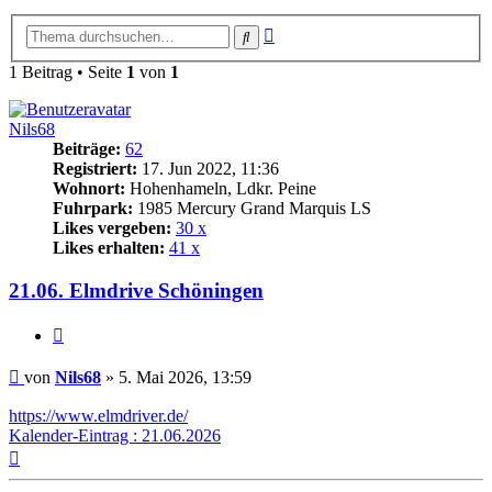
Erweiterte
Suche
Suche
1 Beitrag • Seite
1
von
1
Nils68
Beiträge:
62
Registriert:
17. Jun 2022, 11:36
Wohnort:
Hohenhameln, Ldkr. Peine
Fuhrpark:
1985 Mercury Grand Marquis LS
Likes vergeben:
30 x
Likes erhalten:
41 x
21.06. Elmdrive Schöningen
Zitat
Beitrag
von
Nils68
»
5. Mai 2026, 13:59
https://www.elmdriver.de/
Kalender-Eintrag : 21.06.2026
Nach
oben