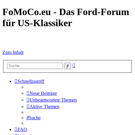
FoMoCo.eu - Das Ford-Forum
für US-Klassiker
☮ STOP WAR
Zum Inhalt
Erweiterte
Suche
Suche
Schnellzugriff
Neue Beiträge
Unbeantwortete Themen
Aktive Themen
Suche
FAQ