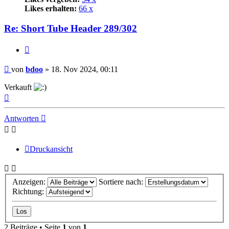
Likes erhalten:
66 x
Re: Short Tube Header 289/302
Zitat
Beitrag
von
bdoo
»
18. Nov 2024, 00:11
Verkauft
Nach
oben
Antworten
Druckansicht
Anzeigen:
Sortiere nach:
Richtung:
2 Beiträge • Seite
1
von
1