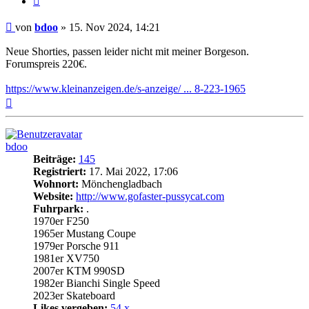
Beitrag
von
bdoo
»
15. Nov 2024, 14:21
Neue Shorties, passen leider nicht mit meiner Borgeson.
Forumspreis 220€.
https://www.kleinanzeigen.de/s-anzeige/ ... 8-223-1965
Nach
oben
bdoo
Beiträge:
145
Registriert:
17. Mai 2022, 17:06
Wohnort:
Mönchengladbach
Website:
http://www.gofaster-pussycat.com
Fuhrpark:
.
1970er F250
1965er Mustang Coupe
1979er Porsche 911
1981er XV750
2007er KTM 990SD
1982er Bianchi Single Speed
2023er Skateboard
Likes vergeben:
54 x