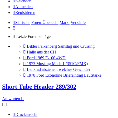
Kalender
Anmelden
Registrieren
Startseite
Foren-Übersicht
Markt
Verkäufe
Suche
Letzte Forenbeiträge
Gehe
Bilder Falkenberg Samstag und Cruising
zum
Gehe
Hallo aus der CH
letzten
zum
Gehe
Ford 1969 F-100 4WD
Beitrag
letzten
zum
Gehe
1973 Mustang Mach 1 (351C/FMX)
Beitrag
letzten
zum
Gehe
Lenkrad abziehen, welches Gewinde?
Beitrag
letzten
zum
Gehe
1978 Ford Econoline Briefeintrag Lautstärke
Beitrag
letzten
zum
Beitrag
letzten
Short Tube Header 289/302
Beitrag
Antworten
Druckansicht