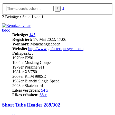
Erweiterte
Suche
Suche
2 Beiträge • Seite
1
von
1
bdoo
Beiträge:
145
Registriert:
17. Mai 2022, 17:06
Wohnort:
Mönchengladbach
Website:
http://www.gofaster-pussycat.com
Fuhrpark:
.
1970er F250
1965er Mustang Coupe
1979er Porsche 911
1981er XV750
2007er KTM 990SD
1982er Bianchi Single Speed
2023er Skateboard
Likes vergeben:
54 x
Likes erhalten:
66 x
Short Tube Header 289/302
Zitat