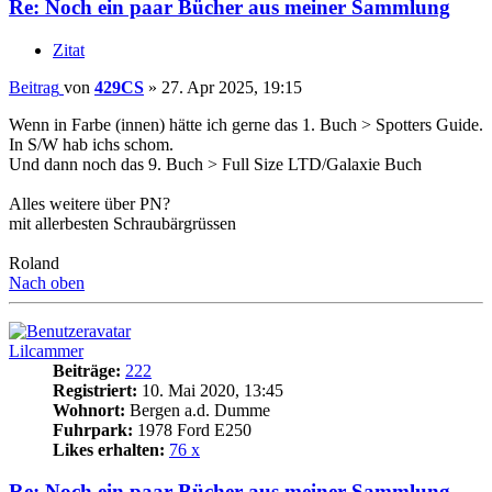
Re: Noch ein paar Bücher aus meiner Sammlung
Zitat
Beitrag
von
429CS
»
27. Apr 2025, 19:15
Wenn in Farbe (innen) hätte ich gerne das 1. Buch > Spotters Guide.
In S/W hab ichs schom.
Und dann noch das 9. Buch > Full Size LTD/Galaxie Buch
Alles weitere über PN?
mit allerbesten Schraubärgrüssen
Roland
Nach oben
Lilcammer
Beiträge:
222
Registriert:
10. Mai 2020, 13:45
Wohnort:
Bergen a.d. Dumme
Fuhrpark:
1978 Ford E250
Likes erhalten:
76 x
Re: Noch ein paar Bücher aus meiner Sammlung