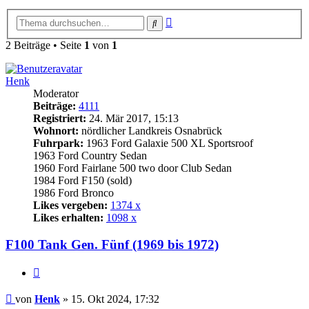
Erweiterte
Suche
Suche
2 Beiträge • Seite
1
von
1
Henk
Moderator
Beiträge:
4111
Registriert:
24. Mär 2017, 15:13
Wohnort:
nördlicher Landkreis Osnabrück
Fuhrpark:
1963 Ford Galaxie 500 XL Sportsroof
1963 Ford Country Sedan
1960 Ford Fairlane 500 two door Club Sedan
1984 Ford F150 (sold)
1986 Ford Bronco
Likes vergeben:
1374 x
Likes erhalten:
1098 x
F100 Tank Gen. Fünf (1969 bis 1972)
Zitat
Beitrag
von
Henk
»
15. Okt 2024, 17:32