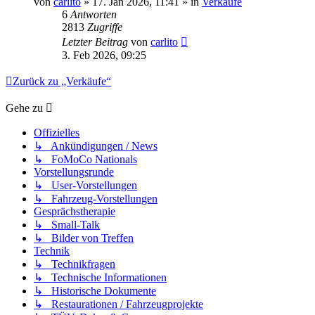
von
carlito
» 17. Jan 2026, 11:41 » in
Verkäufe
6
Antworten
2813
Zugriffe
Letzter Beitrag
von
carlito
3. Feb 2026, 09:25
Zurück zu „Verkäufe“
Gehe zu
Offizielles
↳ Ankündigungen / News
↳ FoMoCo Nationals
Vorstellungsrunde
↳ User-Vorstellungen
↳ Fahrzeug-Vorstellungen
Gesprächstherapie
↳ Small-Talk
↳ Bilder von Treffen
Technik
↳ Technikfragen
↳ Technische Informationen
↳ Historische Dokumente
↳ Restaurationen / Fahrzeugprojekte