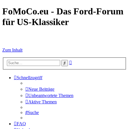
FoMoCo.eu - Das Ford-Forum
für US-Klassiker
☮ STOP WAR
Zum Inhalt
Erweiterte
Suche
Suche
Schnellzugriff
Neue Beiträge
Unbeantwortete Themen
Aktive Themen
Suche
FAQ