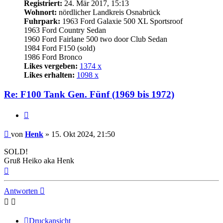
Registriert:
24. Mär 2017, 15:13
Wohnort:
nördlicher Landkreis Osnabrück
Fuhrpark:
1963 Ford Galaxie 500 XL Sportsroof
1963 Ford Country Sedan
1960 Ford Fairlane 500 two door Club Sedan
1984 Ford F150 (sold)
1986 Ford Bronco
Likes vergeben:
1374 x
Likes erhalten:
1098 x
Re: F100 Tank Gen. Fünf (1969 bis 1972)
Zitat
Beitrag
von
Henk
»
15. Okt 2024, 21:50
SOLD!
Gruß Heiko aka Henk
Nach
oben
Antworten
Druckansicht