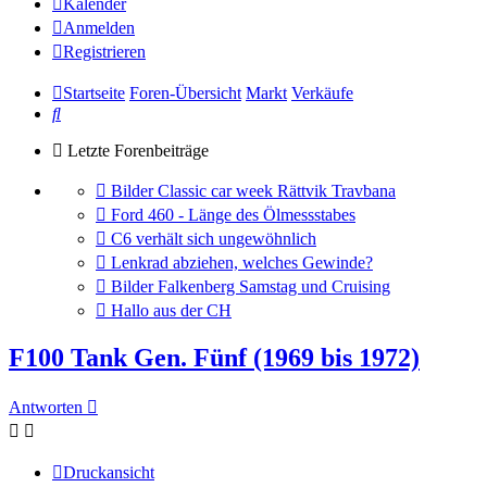
Kalender
Anmelden
Registrieren
Startseite
Foren-Übersicht
Markt
Verkäufe
Suche
Letzte Forenbeiträge
Gehe
Bilder Classic car week Rättvik Travbana
zum
Gehe
Ford 460 - Länge des Ölmessstabes
letzten
zum
Gehe
C6 verhält sich ungewöhnlich
Beitrag
letzten
zum
Gehe
Lenkrad abziehen, welches Gewinde?
Beitrag
letzten
zum
Gehe
Bilder Falkenberg Samstag und Cruising
Beitrag
letzten
zum
Gehe
Hallo aus der CH
Beitrag
letzten
zum
Beitrag
letzten
F100 Tank Gen. Fünf (1969 bis 1972)
Beitrag
Antworten
Druckansicht