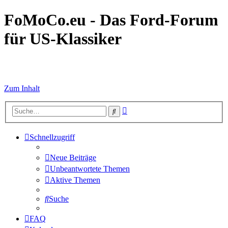
FoMoCo.eu - Das Ford-Forum
für US-Klassiker
☮ STOP WAR
Zum Inhalt
Erweiterte
Suche
Suche
Schnellzugriff
Neue Beiträge
Unbeantwortete Themen
Aktive Themen
Suche
FAQ