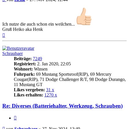
Ich nutze die auch schon ein weilchen...
Gruß Heiko aka Henk
Nach
oben
Schraubaer
Beiträge:
7249
Registriert:
2. Jan 2020, 22:05
Wohnort:
Winsen
Fuhrpark:
69 Mustang Sportsroof(RIP), 69 Mercury
Cougar(RIP), 71 Dodge Challenger R/T, 98 Dodge Durango,
11 Mustang GT
Likes vergeben:
31 x
Likes erhalten:
1270 x
Re: Diverses (Batteriehalter, Werkzeug, Schrauben)
Zitat
Beitrag
von
Schraubaer
»
27. Nov 2024, 13:49