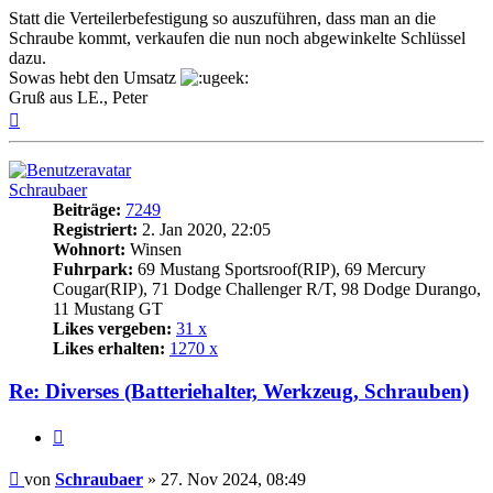
Statt die Verteilerbefestigung so auszuführen, dass man an die
Schraube kommt, verkaufen die nun noch abgewinkelte Schlüssel
dazu.
Sowas hebt den Umsatz
Gruß aus LE., Peter
Nach
oben
Schraubaer
Beiträge:
7249
Registriert:
2. Jan 2020, 22:05
Wohnort:
Winsen
Fuhrpark:
69 Mustang Sportsroof(RIP), 69 Mercury
Cougar(RIP), 71 Dodge Challenger R/T, 98 Dodge Durango,
11 Mustang GT
Likes vergeben:
31 x
Likes erhalten:
1270 x
Re: Diverses (Batteriehalter, Werkzeug, Schrauben)
Zitat
Beitrag
von
Schraubaer
»
27. Nov 2024, 08:49