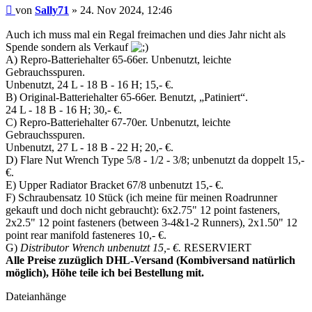
Beitrag
von
Sally71
»
24. Nov 2024, 12:46
Auch ich muss mal ein Regal freimachen und dies Jahr nicht als
Spende sondern als Verkauf
A) Repro-Batteriehalter 65-66er. Unbenutzt, leichte
Gebrauchsspuren.
Unbenutzt, 24 L - 18 B - 16 H; 15,- €.
B) Original-Batteriehalter 65-66er. Benutzt, „Patiniert“.
24 L - 18 B - 16 H; 30,- €.
C) Repro-Batteriehalter 67-70er. Unbenutzt, leichte
Gebrauchsspuren.
Unbenutzt, 27 L - 18 B - 22 H; 20,- €.
D) Flare Nut Wrench Type 5/8 - 1/2 - 3/8; unbenutzt da doppelt 15,-
€.
E) Upper Radiator Bracket 67/8 unbenutzt 15,- €.
F) Schraubensatz 10 Stück (ich meine für meinen Roadrunner
gekauft und doch nicht gebraucht): 6x2.75" 12 point fasteners,
2x2.5" 12 point fasteners (between 3-4&1-2 Runners), 2x1.50" 12
point rear manifold fasteneres 10,- €.
G)
Distributor Wrench unbenutzt 15,- €.
RESERVIERT
Alle Preise zuzüglich DHL-Versand (Kombiversand natürlich
möglich), Höhe teile ich bei Bestellung mit.
Dateianhänge