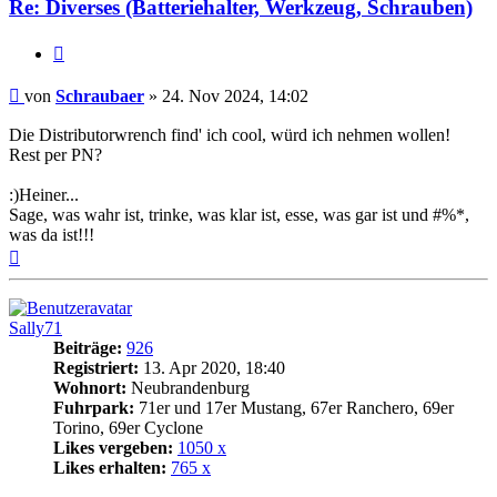
Re: Diverses (Batteriehalter, Werkzeug, Schrauben)
Zitat
Beitrag
von
Schraubaer
»
24. Nov 2024, 14:02
Die Distributorwrench find' ich cool, würd ich nehmen wollen!
Rest per PN?
:)Heiner...
Sage, was wahr ist, trinke, was klar ist, esse, was gar ist und #%*,
was da ist!!!
Nach
oben
Sally71
Beiträge:
926
Registriert:
13. Apr 2020, 18:40
Wohnort:
Neubrandenburg
Fuhrpark:
71er und 17er Mustang, 67er Ranchero, 69er
Torino, 69er Cyclone
Likes vergeben:
1050 x
Likes erhalten:
765 x