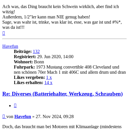
Ach was, das Ding braucht kein Schwein wirklich, aber find ich
witzig!
Außerdem, 1/2"ler kann man NIE genug haben!
Sage, was wahr ist, trinke, was klar ist, esse, was gar ist und #%*,
was da ist!!!
Nach
oben
Havefun
Beiträge:
132
Registriert:
29. Jun 2020, 14:00
Wohnort:
Bonn
Fuhrpark:
1973 Mustang convertible 408 Cleveland und
nen schönen 70er Mach 1 mit 406C und allem drum und dran
Likes vergeben:
1 x
Likes erhalten:
14 x
Re: Diverses (Batteriehalter, Werkzeug, Schrauben)
Zitat
Beitrag
von
Havefun
»
27. Nov 2024, 09:28
Doch, das braucht man bei Motoren mit Klimaanlage (mindestens