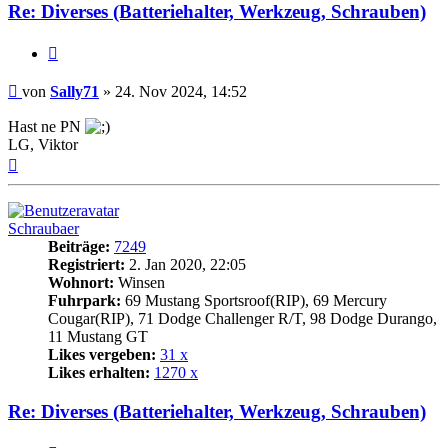
Re: Diverses (Batteriehalter, Werkzeug, Schrauben)
Zitat
Beitrag
von
Sally71
»
24. Nov 2024, 14:52
Hast ne PN
LG, Viktor
Nach
oben
Schraubaer
Beiträge:
7249
Registriert:
2. Jan 2020, 22:05
Wohnort:
Winsen
Fuhrpark:
69 Mustang Sportsroof(RIP), 69 Mercury
Cougar(RIP), 71 Dodge Challenger R/T, 98 Dodge Durango,
11 Mustang GT
Likes vergeben:
31 x
Likes erhalten:
1270 x
Re: Diverses (Batteriehalter, Werkzeug, Schrauben)