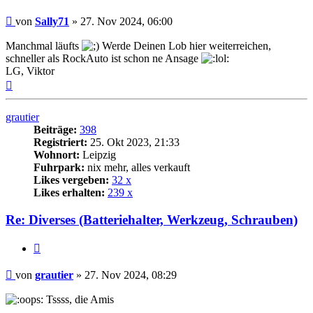
Beitrag
von
Sally71
»
27. Nov 2024, 06:00
Manchmal läufts
Werde Deinen Lob hier weiterreichen,
schneller als RockAuto ist schon ne Ansage
LG, Viktor
Nach
oben
grautier
Beiträge:
398
Registriert:
25. Okt 2023, 21:33
Wohnort:
Leipzig
Fuhrpark:
nix mehr, alles verkauft
Likes vergeben:
32 x
Likes erhalten:
239 x
Re: Diverses (Batteriehalter, Werkzeug, Schrauben)
Zitat
Beitrag
von
grautier
»
27. Nov 2024, 08:29
Tssss, die Amis