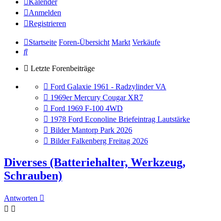
Kalender
Anmelden
Registrieren
Startseite
Foren-Übersicht
Markt
Verkäufe
Suche
Letzte Forenbeiträge
Gehe
Ford Galaxie 1961 - Radzylinder VA
zum
Gehe
1969er Mercury Cougar XR7
letzten
zum
Gehe
Ford 1969 F-100 4WD
Beitrag
letzten
zum
Gehe
1978 Ford Econoline Briefeintrag Lautstärke
Beitrag
letzten
zum
Gehe
Bilder Mantorp Park 2026
Beitrag
letzten
zum
Gehe
Bilder Falkenberg Freitag 2026
Beitrag
letzten
zum
Beitrag
letzten
Diverses (Batteriehalter, Werkzeug,
Beitrag
Schrauben)
Antworten