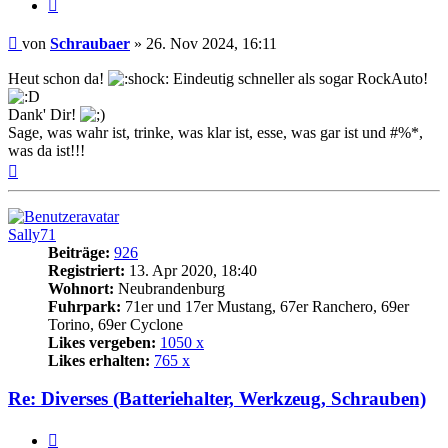
Zitat
Beitrag
von
Schraubaer
»
26. Nov 2024, 16:11
Heut schon da!
Eindeutig schneller als sogar RockAuto!
Dank' Dir!
Sage, was wahr ist, trinke, was klar ist, esse, was gar ist und #%*,
was da ist!!!
Nach
oben
Sally71
Beiträge:
926
Registriert:
13. Apr 2020, 18:40
Wohnort:
Neubrandenburg
Fuhrpark:
71er und 17er Mustang, 67er Ranchero, 69er
Torino, 69er Cyclone
Likes vergeben:
1050 x
Likes erhalten:
765 x
Re: Diverses (Batteriehalter, Werkzeug, Schrauben)
Zitat