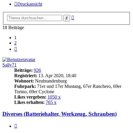
Druckansicht
Erweiterte
Suche
Suche
18 Beiträge
1
2
Nächste
Sally71
Beiträge:
926
Registriert:
13. Apr 2020, 18:40
Wohnort:
Neubrandenburg
Fuhrpark:
71er und 17er Mustang, 67er Ranchero, 69er
Torino, 69er Cyclone
Likes vergeben:
1050 x
Likes erhalten:
765 x
Diverses (Batteriehalter, Werkzeug, Schrauben)
Zitat