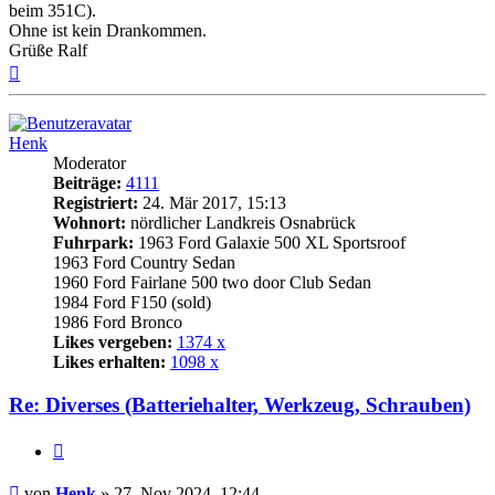
beim 351C).
Ohne ist kein Drankommen.
Grüße Ralf
Nach
oben
Henk
Moderator
Beiträge:
4111
Registriert:
24. Mär 2017, 15:13
Wohnort:
nördlicher Landkreis Osnabrück
Fuhrpark:
1963 Ford Galaxie 500 XL Sportsroof
1963 Ford Country Sedan
1960 Ford Fairlane 500 two door Club Sedan
1984 Ford F150 (sold)
1986 Ford Bronco
Likes vergeben:
1374 x
Likes erhalten:
1098 x
Re: Diverses (Batteriehalter, Werkzeug, Schrauben)
Zitat
Beitrag
von
Henk
»
27. Nov 2024, 12:44