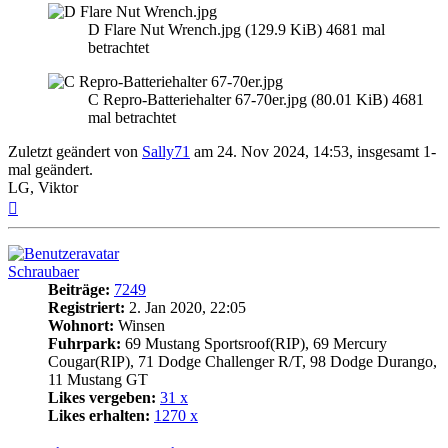
D Flare Nut Wrench.jpg (129.9 KiB) 4681 mal
betrachtet
C Repro-Batteriehalter 67-70er.jpg (80.01 KiB) 4681
mal betrachtet
Zuletzt geändert von
Sally71
am 24. Nov 2024, 14:53, insgesamt 1-
mal geändert.
LG, Viktor
Nach
oben
Schraubaer
Beiträge:
7249
Registriert:
2. Jan 2020, 22:05
Wohnort:
Winsen
Fuhrpark:
69 Mustang Sportsroof(RIP), 69 Mercury
Cougar(RIP), 71 Dodge Challenger R/T, 98 Dodge Durango,
11 Mustang GT
Likes vergeben:
31 x
Likes erhalten:
1270 x