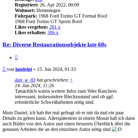
Registriert:
26. Apr 2022, 00:09
Wohnort:
Hemmingen
Fuhrpark:
1968 Ford Torino GT Formal Roof
1968 Ford Torino GT Sports Roof
Likes vergeben:
201 x
Likes erhalten:
306 x
Re: Diverse Restaurationsobjekte late 60s
Zitat
Beitrag
von
landeigt
»
15. Jun 2024, 01:33
dan_w_83
hat geschrieben:
↑
14. Jun 2024, 11:26
Tatsächlich wären weitere Infos zum '69er Ranchero
interessant, insbesondere Blechzustand und ob ggf.
erforderliche Schweißarbeiten nötig sind.
Moin Daniel, ich hab ihn mal gefragt ob er mir da mal ein paar
Details zu geben kann. Allerspätestens in einem Monat hab ich dann
auch Bilder von den Autos und einen besseren Überblick über die
genauen Arbeiten die an den einzelnen Autos nötig sind