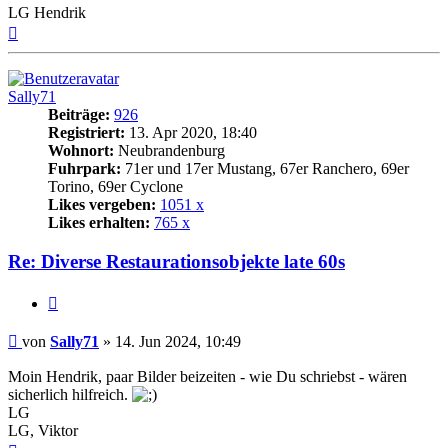
LG Hendrik
Nach
oben
Sally71
Beiträge:
926
Registriert:
13. Apr 2020, 18:40
Wohnort:
Neubrandenburg
Fuhrpark:
71er und 17er Mustang, 67er Ranchero, 69er
Torino, 69er Cyclone
Likes vergeben:
1051 x
Likes erhalten:
765 x
Re: Diverse Restaurationsobjekte late 60s
Zitat
Beitrag
von
Sally71
»
14. Jun 2024, 10:49
Moin Hendrik, paar Bilder beizeiten - wie Du schriebst - wären
sicherlich hilfreich.
LG
LG, Viktor
Nach