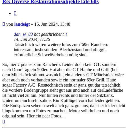
Re: Diverse Restaurationsobjekte late 60s
Zitat
Beitrag
von
landeigt
»
15. Jun 2024, 13:48
dan_w_83
hat geschrieben:
↑
14. Jun 2024, 11:26
Tatsächlich wären weitere Infos zum '69er Ranchero
interessant, insbesondere Blechzustand und ob ggf.
erforderliche Schweißarbeiten nötig sind.
So, hier Updates zum Ranchero: Leider doch kein GT, sondern
nach Door Tag ein 500er. Hat aber die GT Haube und Grill (bei
dem Mittelstück stimmt was nicht, ein anderes GT Mittelstück wäre
aber auch noch vorhanden sowie ein normaler 69er Grill. Hatte
sogar Factory A/C. Rosttechnisch steht er ganz gut dar tatsächlich,
die vordere Bodengruppe sieht gut aus und auch auf derLadefläche
ist nicht viel zu tun. Nur hinten rechts und hinter der Sitzbank.
Untenrum auch sehr solide. Ein Kotflügel vorn hat leider gelitten.
Die Endspitzen sehen soweit auch ganz gut aus, da ist er leider nicht
hingekommen um Fotos zu machen. Motor soll drehen und noch
original sein. Hier ein paar Fotos...
Nach
oben