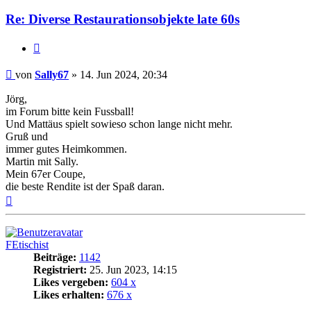
Re: Diverse Restaurationsobjekte late 60s
Zitat
Beitrag
von
Sally67
»
14. Jun 2024, 20:34
Jörg,
im Forum bitte kein Fussball!
Und Mattäus spielt sowieso schon lange nicht mehr.
Gruß und
immer gutes Heimkommen.
Martin mit Sally.
Mein 67er Coupe,
die beste Rendite ist der Spaß daran.
Nach
oben
FEtischist
Beiträge:
1142
Registriert:
25. Jun 2023, 14:15
Likes vergeben:
604 x
Likes erhalten:
676 x