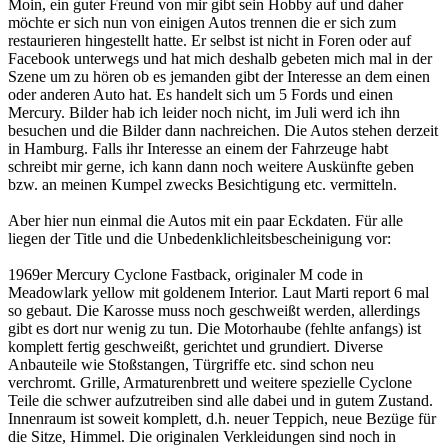
Moin, ein guter Freund von mir gibt sein Hobby auf und daher
möchte er sich nun von einigen Autos trennen die er sich zum
restaurieren hingestellt hatte. Er selbst ist nicht in Foren oder auf
Facebook unterwegs und hat mich deshalb gebeten mich mal in der
Szene um zu hören ob es jemanden gibt der Interesse an dem einen
oder anderen Auto hat. Es handelt sich um 5 Fords und einen
Mercury. Bilder hab ich leider noch nicht, im Juli werd ich ihn
besuchen und die Bilder dann nachreichen. Die Autos stehen derzeit
in Hamburg. Falls ihr Interesse an einem der Fahrzeuge habt
schreibt mir gerne, ich kann dann noch weitere Auskünfte geben
bzw. an meinen Kumpel zwecks Besichtigung etc. vermitteln.
Aber hier nun einmal die Autos mit ein paar Eckdaten. Für alle
liegen der Title und die Unbedenklichleitsbescheinigung vor:
1969er Mercury Cyclone Fastback, originaler M code in
Meadowlark yellow mit goldenem Interior. Laut Marti report 6 mal
so gebaut. Die Karosse muss noch geschweißt werden, allerdings
gibt es dort nur wenig zu tun. Die Motorhaube (fehlte anfangs) ist
komplett fertig geschweißt, gerichtet und grundiert. Diverse
Anbauteile wie Stoßstangen, Türgriffe etc. sind schon neu
verchromt. Grille, Armaturenbrett und weitere spezielle Cyclone
Teile die schwer aufzutreiben sind alle dabei und in gutem Zustand.
Innenraum ist soweit komplett, d.h. neuer Teppich, neue Bezüge für
die Sitze, Himmel. Die originalen Verkleidungen sind noch in