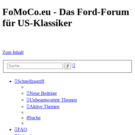
FoMoCo.eu - Das Ford-Forum
für US-Klassiker
☮ STOP WAR
Zum Inhalt
Erweiterte
Suche
Suche
Schnellzugriff
Neue Beiträge
Unbeantwortete Themen
Aktive Themen
Suche
FAQ