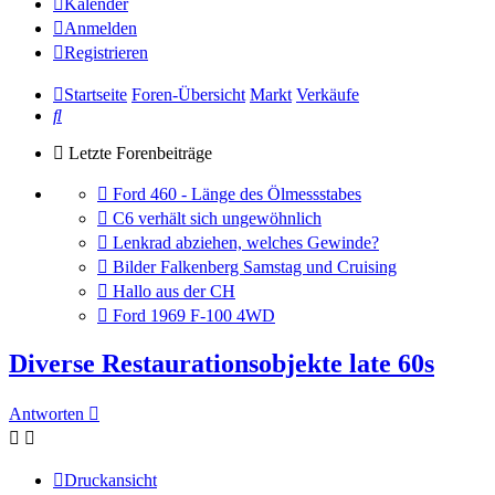
Kalender
Anmelden
Registrieren
Startseite
Foren-Übersicht
Markt
Verkäufe
Suche
Letzte Forenbeiträge
Gehe
Ford 460 - Länge des Ölmessstabes
zum
Gehe
C6 verhält sich ungewöhnlich
letzten
zum
Gehe
Lenkrad abziehen, welches Gewinde?
Beitrag
letzten
zum
Gehe
Bilder Falkenberg Samstag und Cruising
Beitrag
letzten
zum
Gehe
Hallo aus der CH
Beitrag
letzten
zum
Gehe
Ford 1969 F-100 4WD
Beitrag
letzten
zum
Beitrag
letzten
Diverse Restaurationsobjekte late 60s
Beitrag
Antworten
Druckansicht