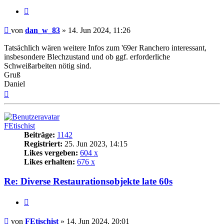
Zitat
Beitrag
von
dan_w_83
»
14. Jun 2024, 11:26
Tatsächlich wären weitere Infos zum '69er Ranchero interessant,
insbesondere Blechzustand und ob ggf. erforderliche
Schweißarbeiten nötig sind.
Gruß
Daniel
Nach
oben
FEtischist
Beiträge:
1142
Registriert:
25. Jun 2023, 14:15
Likes vergeben:
604 x
Likes erhalten:
676 x
Re: Diverse Restaurationsobjekte late 60s
Zitat
Beitrag
von
FEtischist
»
14. Jun 2024, 20:01