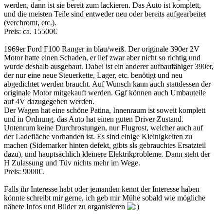
werden, dann ist sie bereit zum lackieren. Das Auto ist komplett,
und die meisten Teile sind entweder neu oder bereits aufgearbeitet
(verchromt, etc.).
Preis: ca. 15500€
1969er Ford F100 Ranger in blau/weiß. Der originale 390er 2V
Motor hatte einen Schaden, er lief zwar aber nicht so richtig und
wurde deshalb ausgebaut. Dabei ist ein anderer aufbaufähiger 390er,
der nur eine neue Steuerkette, Lager, etc. benötigt und neu
abgedichtet werden braucht. Auf Wunsch kann auch stattdessen der
originale Motor mitgekauft werden. Ggf können auch Umbauteile
auf 4V dazugegeben werden.
Der Wagen hat eine schöne Patina, Innenraum ist soweit komplett
und in Ordnung, das Auto hat einen guten Driver Zustand.
Untenrum keine Durchrostungen, nur Flugrost, welcher auch auf
der Ladefläche vorhanden ist. Es sind einige Kleinigkeiten zu
machen (Sidemarker hinten defekt, gibts sls gebrauchtes Ersatzteil
dazu), und hauptsächlich kleinere Elektrikprobleme. Dann steht der
H Zulassung und Tüv nichts mehr im Wege.
Preis: 9000€.
Falls ihr Interesse habt oder jemanden kennt der Interesse haben
könnte schreibt mir gerne, ich geb mir Mühe sobald wie mögliche
nähere Infos und Bilder zu organisieren