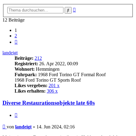
Erweiterte
Suche
Suche
12 Beiträge
1
2
Nächste
landeigt
Beiträge:
212
Registriert:
26. Apr 2022, 00:09
Wohnort:
Hemmingen
Fuhrpark:
1968 Ford Torino GT Formal Roof
1968 Ford Torino GT Sports Roof
Likes vergeben:
201 x
Likes erhalten:
306 x
Diverse Restaurationsobjekte late 60s
Zitat
Beitrag
von
landeigt
»
14. Jun 2024, 02:16