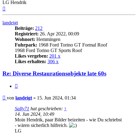
LG Hendrik
Nach
oben
landeigt
Beiträge:
212
Registriert:
26. Apr 2022, 00:09
Wohnort:
Hemmingen
Fuhrpark:
1968 Ford Torino GT Formal Roof
1968 Ford Torino GT Sports Roof
Likes vergeben:
201 x
Likes erhalten:
306 x
Re: Diverse Restaurationsobjekte late 60s
Zitat
Beitrag
von
landeigt
»
15. Jun 2024, 01:34
Sally71
hat geschrieben:
↑
14. Jun 2024, 10:49
Moin Hendrik, paar Bilder beizeiten - wie Du schriebst
- wären sicherlich hilfreich.
LG