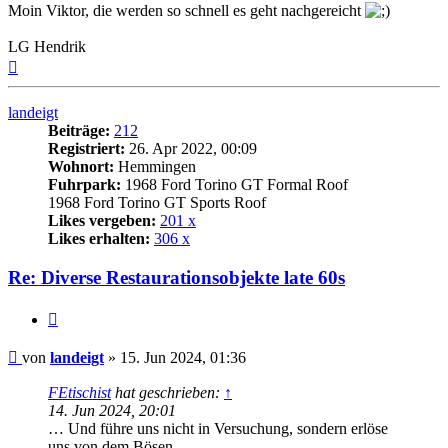
Moin Viktor, die werden so schnell es geht nachgereicht
LG Hendrik
Nach
oben
landeigt
Beiträge:
212
Registriert:
26. Apr 2022, 00:09
Wohnort:
Hemmingen
Fuhrpark:
1968 Ford Torino GT Formal Roof
1968 Ford Torino GT Sports Roof
Likes vergeben:
201 x
Likes erhalten:
306 x
Re: Diverse Restaurationsobjekte late 60s
Zitat
Beitrag
von
landeigt
»
15. Jun 2024, 01:36
FEtischist
hat geschrieben:
↑
14. Jun 2024, 20:01
… Und führe uns nicht in Versuchung, sondern erlöse
uns von dem Bösen…