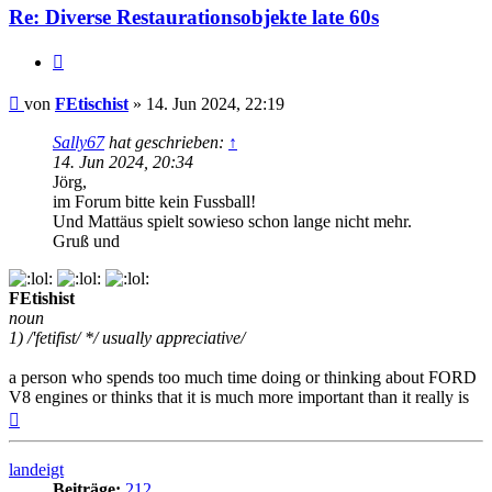
Re: Diverse Restaurationsobjekte late 60s
Zitat
Beitrag
von
FEtischist
»
14. Jun 2024, 22:19
Sally67
hat geschrieben:
↑
14. Jun 2024, 20:34
Jörg,
im Forum bitte kein Fussball!
Und Mattäus spielt sowieso schon lange nicht mehr.
Gruß und
FEtishist
noun
1) /'fetifist/ */ usually appreciative/
a person who spends too much time doing or thinking about FORD
V8 engines or thinks that it is much more important than it really is
Nach
oben
landeigt
Beiträge:
212