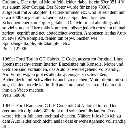
Ordnung. Der original Motor fehlt leider, dabei ist ein 69er 351 4 V
aus einem 69er Cougar. Der Motor wurde für knapp 7000€
aufgebaut mit Aluköpfen, Fächerkrümmer, etc. Und ist seit dem nur
etwa 3000km gelaufen. Leider ist das Spenderauto einem
Scheunenfeuer zum Opfer gefallen. Der Motor hat allerdings nicht
so viel von der Hitze mitbekommen, müsste jedoch trotzdem einmal
zerlegt, geprüft und neu abgedichtet werden. Ansonsten ist das Auto
zu etwa 95% komplett, fehlen tun bspw. Sachen wie
Spurstangenköpfe, Stoßdämpfer, etc..
Preis: 12500€
1969er Ford Torino GT Cabrio, H Code, aussen rot (original Lime
green) mit schwarzem Interior. Einzelsitze mit Konsole. Motor und
Getriebe sind vorhanden, das Auto ist weitestgehend vollständig.
Am Vorderwagen gibt es allerdings einiges zu schweißen,
Bodenblech und Schweller ist auch zu machen. Motor dreht und soll
sogar laufen, werde ich im Juli auch nochmal testen und dann mit
ihm ein Video machen.
Preis: 6800€
1969er Ford Ranchero GT, F Code mit C4 Automat in rot. Der
(vermutlich originale) 302 dreht und soll ebenfalls laufen. Das
werde ich im Juli aber nochmal checken. Nähere Infos hab ich zu
dem Auto leider noch nicht, außer dass er weitestgehend vollständig
ist.