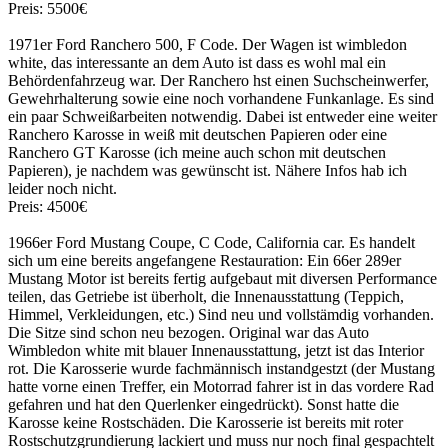
Preis: 5500€
1971er Ford Ranchero 500, F Code. Der Wagen ist wimbledon
white, das interessante an dem Auto ist dass es wohl mal ein
Behördenfahrzeug war. Der Ranchero hst einen Suchscheinwerfer,
Gewehrhalterung sowie eine noch vorhandene Funkanlage. Es sind
ein paar Schweißarbeiten notwendig. Dabei ist entweder eine weiter
Ranchero Karosse in weiß mit deutschen Papieren oder eine
Ranchero GT Karosse (ich meine auch schon mit deutschen
Papieren), je nachdem was gewünscht ist. Nähere Infos hab ich
leider noch nicht.
Preis: 4500€
1966er Ford Mustang Coupe, C Code, California car. Es handelt
sich um eine bereits angefangene Restauration: Ein 66er 289er
Mustang Motor ist bereits fertig aufgebaut mit diversen Performance
teilen, das Getriebe ist überholt, die Innenausstattung (Teppich,
Himmel, Verkleidungen, etc.) Sind neu und vollstämdig vorhanden.
Die Sitze sind schon neu bezogen. Original war das Auto
Wimbledon white mit blauer Innenausstattung, jetzt ist das Interior
rot. Die Karosserie wurde fachmännisch instandgestzt (der Mustang
hatte vorne einen Treffer, ein Motorrad fahrer ist in das vordere Rad
gefahren und hat den Querlenker eingedrückt). Sonst hatte die
Karosse keine Rostschäden. Die Karosserie ist bereits mit roter
Rostschutzgrundierung lackiert und muss nur noch final gespachtelt