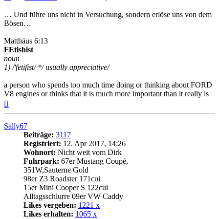
… Und führe uns nicht in Versuchung, sondern erlöse uns von dem
Bösen…
Matthäus 6:13
FEtishist
noun
1) /'fetifist/ */ usually appreciative/
a person who spends too much time doing or thinking about FORD
V8 engines or thinks that it is much more important than it really is
Nach
oben
Sally67
Beiträge:
3117
Registriert:
12. Apr 2017, 14:26
Wohnort:
Nicht weit vom Dirk
Fuhrpark:
67er Mustang Coupé,
351W,Sauterne Gold
98er Z3 Roadster 171cui
15er Mini Cooper S 122cui
Alltagsschlurre 09er VW Caddy
Likes vergeben:
1221 x
Likes erhalten:
1065 x