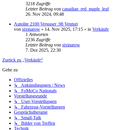
3218
Zugriffe
Letzter Beitrag
von
canadian_red_maple_leaf
26. Nov 2024, 09:48
Autolite 2100 Vergaser .98 Venturi
von
sixinarow
» 14. Nov 2025, 17:15 » in
Verkäufe
1
Antworten
2236
Zugriffe
Letzter Beitrag
von
sixinarow
7. Dez 2025, 22:30
Zurück zu „Verkäufe“
Gehe zu
Offizielles
↳ Ankündigungen / News
↳ FoMoCo Nationals
Vorstellungsrunde
↳ User-Vorstellungen
↳ Fahrzeug-Vorstellungen
Gesprächstherapie
↳ Small-Talk
↳ Bilder von Treffen
Technik