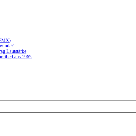
/FMX)
ewinde?
rag Lautstärke
ortbed aus 1965