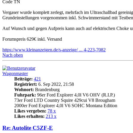
Code TN
Vergaser wurde komplett zerlegt, mehrfach im Ultraschallbad gereinigt
Grundeinstellungen vorgenommen inkl. Schwimmerstand mit Testbenzi
Auf Wunsch und gegen Aufpreis kann auch auf elektrischen Choke u
Forumspreis 629€ inkl. Versand
https://www.kleinanzeigen.de/s-anzeige/ ... 4-223-7082
Nach oben
Wagonmaster
Beiträge:
421
Registriert:
6. Sep 2022, 21:58
Wohnort:
Brandenburg
Fuhrpark:
96er Ford Explorer 4,0l V6 OHV (R.I.P.)
73er Ford LTD Country Squire 429cui V8 Brougham
2000er Ford Explorer 4,0l V6 SOHC Montana Edition
Likes vergeben:
78 x
Likes erhalten:
213 x
Re: Autolite C5ZF-E