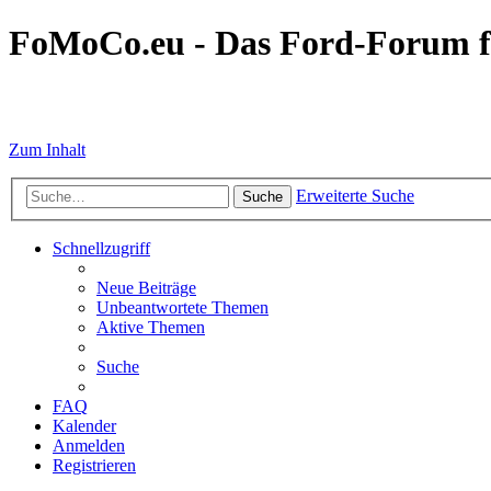
FoMoCo.eu - Das Ford-Forum f
☮ STOP WAR
Zum Inhalt
Erweiterte Suche
Suche
Schnellzugriff
Neue Beiträge
Unbeantwortete Themen
Aktive Themen
Suche
FAQ
Kalender
Anmelden
Registrieren