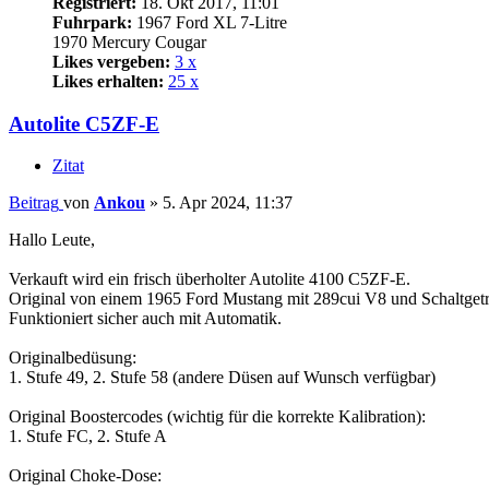
Registriert:
18. Okt 2017, 11:01
Fuhrpark:
1967 Ford XL 7-Litre
1970 Mercury Cougar
Likes vergeben:
3 x
Likes erhalten:
25 x
Autolite C5ZF-E
Zitat
Beitrag
von
Ankou
»
5. Apr 2024, 11:37
Hallo Leute,
Verkauft wird ein frisch überholter Autolite 4100 C5ZF-E.
Original von einem 1965 Ford Mustang mit 289cui V8 und Schaltgetri
Funktioniert sicher auch mit Automatik.
Originalbedüsung:
1. Stufe 49, 2. Stufe 58 (andere Düsen auf Wunsch verfügbar)
Original Boostercodes (wichtig für die korrekte Kalibration):
1. Stufe FC, 2. Stufe A
Original Choke-Dose: