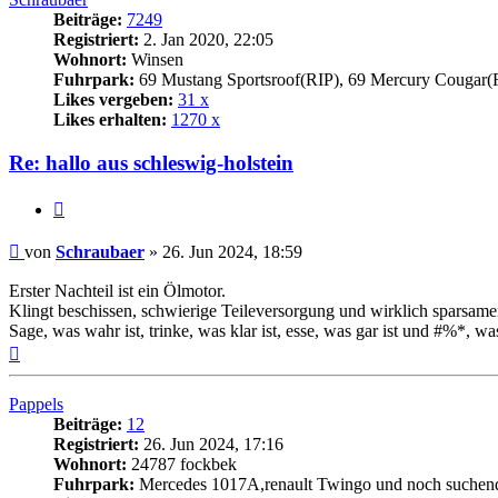
Beiträge:
7249
Registriert:
2. Jan 2020, 22:05
Wohnort:
Winsen
Fuhrpark:
69 Mustang Sportsroof(RIP), 69 Mercury Cougar(
Likes vergeben:
31 x
Likes erhalten:
1270 x
Re: hallo aus schleswig-holstein
Zitat
Beitrag
von
Schraubaer
»
26. Jun 2024, 18:59
Erster Nachteil ist ein Ölmotor.
Klingt beschissen, schwierige Teileversorgung und wirklich sparsame
Sage, was wahr ist, trinke, was klar ist, esse, was gar ist und #%*, was
Nach
oben
Pappels
Beiträge:
12
Registriert:
26. Jun 2024, 17:16
Wohnort:
24787 fockbek
Fuhrpark:
Mercedes 1017A,renault Twingo und noch suchen