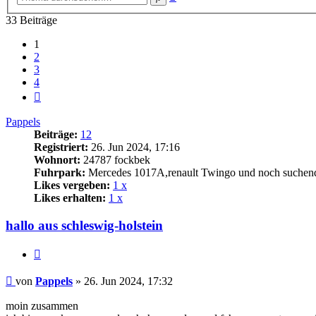
Suche
33 Beiträge
1
2
3
4
Nächste
Pappels
Beiträge:
12
Registriert:
26. Jun 2024, 17:16
Wohnort:
24787 fockbek
Fuhrpark:
Mercedes 1017A,renault Twingo und noch suchen
Likes vergeben:
1 x
Likes erhalten:
1 x
hallo aus schleswig-holstein
Zitat
Beitrag
von
Pappels
»
26. Jun 2024, 17:32
moin zusammen