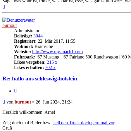
Sage, was wahr ist, trinke, was klar ist, esse, was gar ist und #%*, was
Nach
oben
burnout
Administrator
Beiträge:
3044
Registriert:
22. Mär 2017, 11:55
Wohnort:
Bramsche
Website:
http://www.my-mach1.com
Fuhrpark:
'67 Mustang | '67 Fairlane 500 Ranchwagon | '69 
Likes vergeben:
215 x
Likes erhalten:
702 x
Re: hallo aus schleswig-holstein
Zitat
Beitrag
von
burnout
»
26. Jun 2024, 21:24
Herzlich willkommen, Arne!
Zeig doch mal Bilder bzw.
stell den Truck doch gern mal vor
.
Gruß