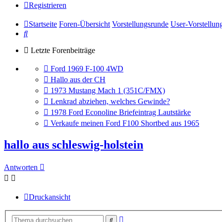
Registrieren
Startseite
Foren-Übersicht
Vorstellungsrunde
User-Vorstellun
Suche
Letzte Forenbeiträge
Gehe
Ford 1969 F-100 4WD
zum
Gehe
Hallo aus der CH
letzten
zum
Gehe
1973 Mustang Mach 1 (351C/FMX)
Beitrag
letzten
zum
Gehe
Lenkrad abziehen, welches Gewinde?
Beitrag
letzten
zum
Gehe
1978 Ford Econoline Briefeintrag Lautstärke
Beitrag
letzten
zum
Gehe
Verkaufe meinen Ford F100 Shortbed aus 1965
Beitrag
letzten
zum
Beitrag
letzten
hallo aus schleswig-holstein
Beitrag
Antworten
Druckansicht
Erweiterte
Suche