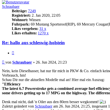
Schraubaer
Beiträge:
7249
Registriert:
2. Jan 2020, 22:05
Wohnort:
Winsen
Fuhrpark:
69 Mustang Sportsroof(RIP), 69 Mercury Cougar(
Likes vergeben:
31 x
Likes erhalten:
1270 x
Re: hallo aus schleswig-holstein
Zitat
Beitrag
von
Schraubaer
»
26. Jun 2024, 21:23
Nein, kein Dieselhasser, hat nur für mich in PKW & Co. einfach kein
Verbrauch, hm!
Schau Dir nur die aktuellen Modelle mal an! Hier mal ein Auszug:
"Efficiency
The latest 6.7 Powerstroke gets a combined average fuel efficienc
some drivers getting up to 17 MPG on the highway. The differen
Denk mal nicht, daß 'n Oiler aus den 80ern besser wegkommt!
Zuletzt geändert von
Schraubaer
am 26. Jun 2024, 21:25, insgesamt 1