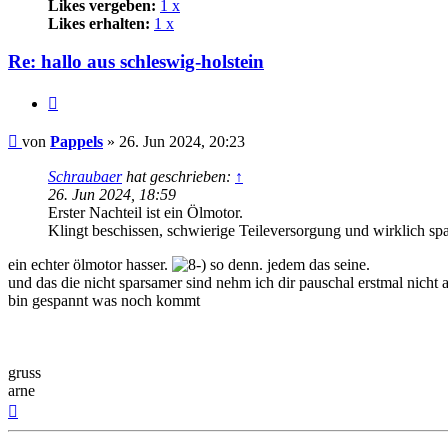
Likes vergeben:
1 x
Likes erhalten:
1 x
Re: hallo aus schleswig-holstein
Zitat
Beitrag
von
Pappels
»
26. Jun 2024, 20:23
Schraubaer
hat geschrieben:
↑
26. Jun 2024, 18:59
Erster Nachteil ist ein Ölmotor.
Klingt beschissen, schwierige Teileversorgung und wirklich sp
ein echter ölmotor hasser.
so denn. jedem das seine.
und das die nicht sparsamer sind nehm ich dir pauschal erstmal nicht 
bin gespannt was noch kommt
gruss
arne
Nach
oben