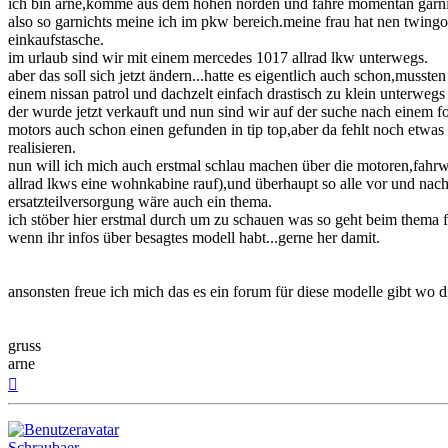
ich bin arne,komme aus dem hohen norden und fahre momentan garn
also so garnichts meine ich im pkw bereich.meine frau hat nen twingo,
einkaufstasche.
im urlaub sind wir mit einem mercedes 1017 allrad lkw unterwegs.
aber das soll sich jetzt ändern...hatte es eigentlich auch schon,mussten
einem nissan patrol und dachzelt einfach drastisch zu klein unterwegs
der wurde jetzt verkauft und nun sind wir auf der suche nach einem for
motors auch schon einen gefunden in tip top,aber da fehlt noch etwas
realisieren.
nun will ich mich auch erstmal schlau machen über die motoren,fahrw
allrad lkws eine wohnkabine rauf),und überhaupt so alle vor und nacht
ersatzteilversorgung wäre auch ein thema.
ich stöber hier erstmal durch um zu schauen was so geht beim thema f
wenn ihr infos über besagtes modell habt...gerne her damit.
ansonsten freue ich mich das es ein forum für diese modelle gibt wo d
gruss
arne
Nach
oben
Schraubaer