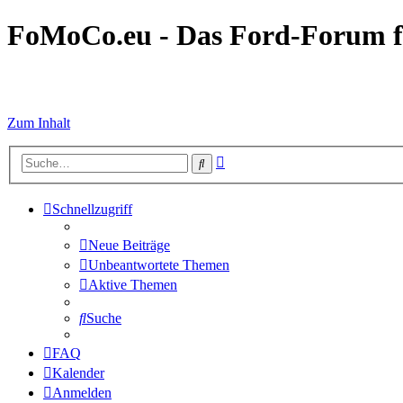
FoMoCo.eu - Das Ford-Forum f
☮ STOP WAR
Zum Inhalt
Erweiterte
Suche
Suche
Schnellzugriff
Neue Beiträge
Unbeantwortete Themen
Aktive Themen
Suche
FAQ
Kalender
Anmelden