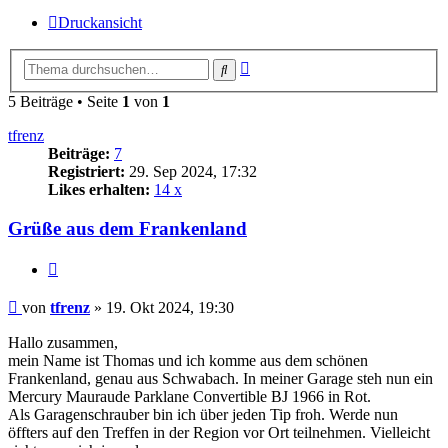
Druckansicht
Erweiterte
Suche
Suche
5 Beiträge • Seite
1
von
1
tfrenz
Beiträge:
7
Registriert:
29. Sep 2024, 17:32
Likes erhalten:
14 x
Grüße aus dem Frankenland
Zitat
Beitrag
von
tfrenz
»
19. Okt 2024, 19:30
Hallo zusammen,
mein Name ist Thomas und ich komme aus dem schönen
Frankenland, genau aus Schwabach. In meiner Garage steh nun ein
Mercury Mauraude Parklane Convertible BJ 1966 in Rot.
Als Garagenschrauber bin ich über jeden Tip froh. Werde nun
öffters auf den Treffen in der Region vor Ort teilnehmen. Vielleicht