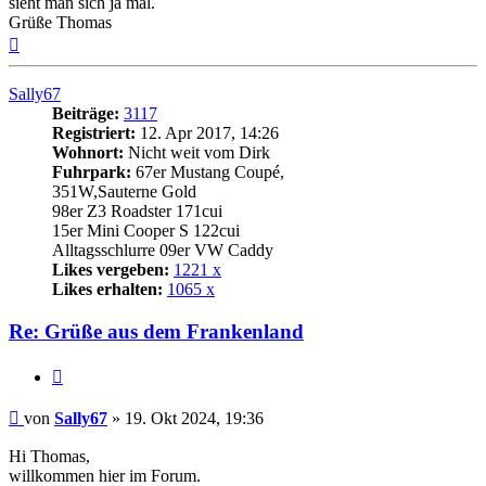
sieht man sich ja mal.
Grüße Thomas
Nach
oben
Sally67
Beiträge:
3117
Registriert:
12. Apr 2017, 14:26
Wohnort:
Nicht weit vom Dirk
Fuhrpark:
67er Mustang Coupé,
351W,Sauterne Gold
98er Z3 Roadster 171cui
15er Mini Cooper S 122cui
Alltagsschlurre 09er VW Caddy
Likes vergeben:
1221 x
Likes erhalten:
1065 x
Re: Grüße aus dem Frankenland
Zitat
Beitrag
von
Sally67
»
19. Okt 2024, 19:36
Hi Thomas,
willkommen hier im Forum.