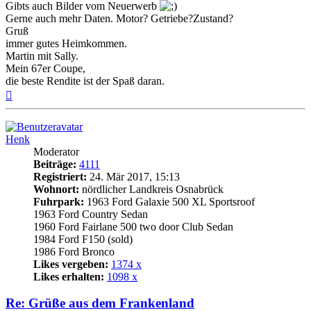
Gibts auch Bilder vom Neuerwerb
Gerne auch mehr Daten. Motor? Getriebe?Zustand?
Gruß
immer gutes Heimkommen.
Martin mit Sally.
Mein 67er Coupe,
die beste Rendite ist der Spaß daran.
Nach
oben
Henk
Moderator
Beiträge:
4111
Registriert:
24. Mär 2017, 15:13
Wohnort:
nördlicher Landkreis Osnabrück
Fuhrpark:
1963 Ford Galaxie 500 XL Sportsroof
1963 Ford Country Sedan
1960 Ford Fairlane 500 two door Club Sedan
1984 Ford F150 (sold)
1986 Ford Bronco
Likes vergeben:
1374 x
Likes erhalten:
1098 x
Re: Grüße aus dem Frankenland