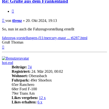
Re: Grüße aus dem Frankenland
Zitat
Beitrag
von
tfrenz
»
20. Okt 2024, 19:13
So, nun ist auch die Fahzeugvorstellung erstellt
fahrzeug-vorstellungen-f11/mercury-maur ... t6287.html
Gruß Thomas
Nach
oben
hot-rod
Beiträge:
74
Registriert:
24. Mär 2020, 00:02
Wohnort:
Oberasbach
Fuhrpark:
49er Shoebox
65er Ranchero
68er Ford F-100
79er Trans Am
Likes vergeben:
12 x
Likes erhalten:
6 x