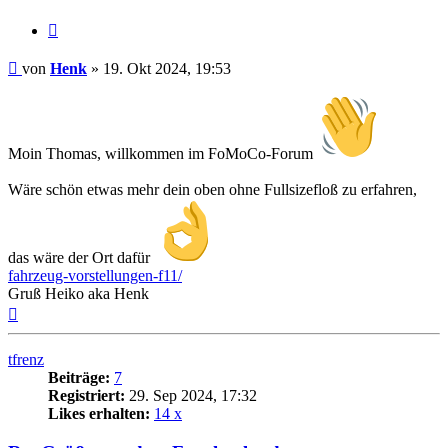
Zitat
Beitrag
von
Henk
»
19. Okt 2024, 19:53
Moin Thomas, willkommen im FoMoCo-Forum
Wäre schön etwas mehr dein oben ohne Fullsizefloß zu erfahren,
das wäre der Ort dafür
fahrzeug-vorstellungen-f11/
Gruß Heiko aka Henk
Nach
oben
tfrenz
Beiträge:
7
Registriert:
29. Sep 2024, 17:32
Likes erhalten:
14 x