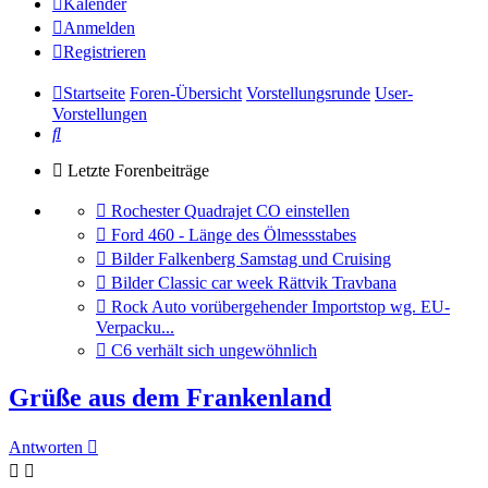
Kalender
Anmelden
Registrieren
Startseite
Foren-Übersicht
Vorstellungsrunde
User-
Vorstellungen
Suche
Letzte Forenbeiträge
Gehe
Rochester Quadrajet CO einstellen
zum
Gehe
Ford 460 - Länge des Ölmessstabes
letzten
zum
Gehe
Bilder Falkenberg Samstag und Cruising
Beitrag
letzten
zum
Gehe
Bilder Classic car week Rättvik Travbana
Beitrag
letzten
zum
Gehe
Rock Auto vorübergehender Importstop wg. EU-
Beitrag
letzten
zum
Verpacku...
Beitrag
letzten
Gehe
C6 verhält sich ungewöhnlich
Beitrag
zum
letzten
Grüße aus dem Frankenland
Beitrag
Antworten