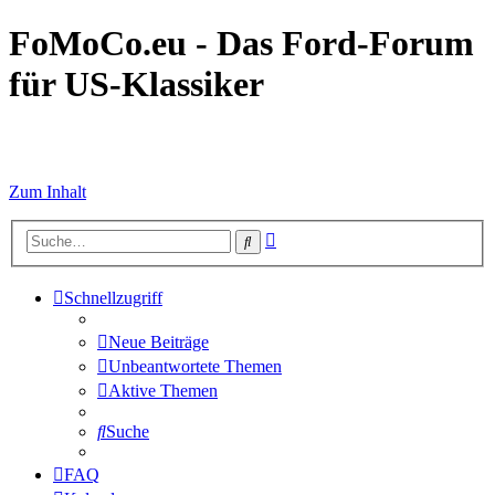
FoMoCo.eu - Das Ford-Forum
für US-Klassiker
☮ STOP WAR
Zum Inhalt
Erweiterte
Suche
Suche
Schnellzugriff
Neue Beiträge
Unbeantwortete Themen
Aktive Themen
Suche
FAQ