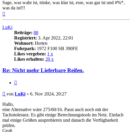
Sage, was wahr ist, trinke, was klar ist, esse, was gar ist und #%*,
was da ist!!!
Nach
oben
LuKi
Beiträge:
88
Registriert:
3. Apr 2022, 22:01
Wohnort:
Herten
Fuhrpark:
1972 F100 SB 390FE
Likes vergeben:
1 x
Likes erhalten:
20 x
Re: Nicht mehr Lieferbare Reifen.
Zitat
Beitrag
von
LuKi
»
6. Nov 2024, 20:27
Hallo,
eine Alternative wäre 275/60/16. Passt auch noch mit der
Tachotoleranz. Es gibt einige Berechnungstools im Netz. Einfach
mal einige Größen ausprobieren und danach die Verfügbarkeit
prüfen.
Gruß