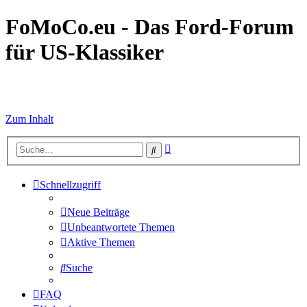
FoMoCo.eu - Das Ford-Forum
für US-Klassiker
☮ STOP WAR
Zum Inhalt
Erweiterte
Suche
Suche
Schnellzugriff
Neue Beiträge
Unbeantwortete Themen
Aktive Themen
Suche
FAQ