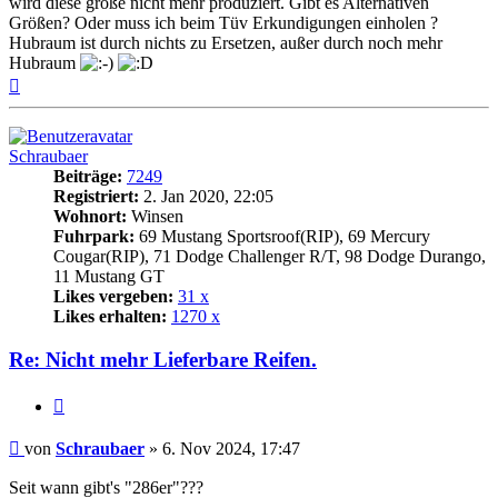
wird diese größe nicht mehr produziert. Gibt es Alternativen
Größen? Oder muss ich beim Tüv Erkundigungen einholen ?
Hubraum ist durch nichts zu Ersetzen, außer durch noch mehr
Hubraum
Nach
oben
Schraubaer
Beiträge:
7249
Registriert:
2. Jan 2020, 22:05
Wohnort:
Winsen
Fuhrpark:
69 Mustang Sportsroof(RIP), 69 Mercury
Cougar(RIP), 71 Dodge Challenger R/T, 98 Dodge Durango,
11 Mustang GT
Likes vergeben:
31 x
Likes erhalten:
1270 x
Re: Nicht mehr Lieferbare Reifen.
Zitat
Beitrag
von
Schraubaer
»
6. Nov 2024, 17:47
Seit wann gibt's "286er"???