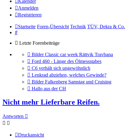
Kalender
Anmelden
Registrieren
Startseite
Foren-Übersicht
Technik
TÜV, Dekra & Co.
Suche
Letzte Forenbeiträge
Gehe
Bilder Classic car week Rättvik Travbana
zum
Gehe
Ford 460 - Länge des Ölmessstabes
letzten
zum
Gehe
C6 verhält sich ungewöhnlich
Beitrag
letzten
zum
Gehe
Lenkrad abziehen, welches Gewinde?
Beitrag
letzten
zum
Gehe
Bilder Falkenberg Samstag und Cruising
Beitrag
letzten
zum
Gehe
Hallo aus der CH
Beitrag
letzten
zum
Beitrag
letzten
Nicht mehr Lieferbare Reifen.
Beitrag
Antworten
Druckansicht