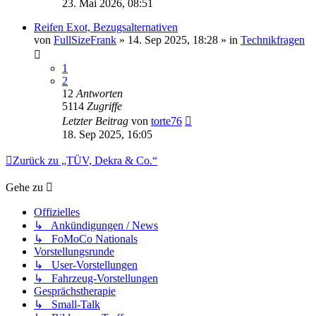
23. Mai 2026, 08:51
Reifen Exot, Bezugsalternativen
von
FullSizeFrank
» 14. Sep 2025, 18:28 » in
Technikfragen
1
2
12
Antworten
5114
Zugriffe
Letzter Beitrag
von
torte76
18. Sep 2025, 16:05
Zurück zu „TÜV, Dekra & Co.“
Gehe zu
Offizielles
↳ Ankündigungen / News
↳ FoMoCo Nationals
Vorstellungsrunde
↳ User-Vorstellungen
↳ Fahrzeug-Vorstellungen
Gesprächstherapie
↳ Small-Talk