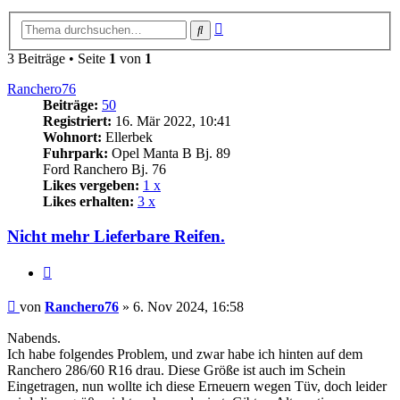
Erweiterte
Suche
Suche
3 Beiträge • Seite
1
von
1
Ranchero76
Beiträge:
50
Registriert:
16. Mär 2022, 10:41
Wohnort:
Ellerbek
Fuhrpark:
Opel Manta B Bj. 89
Ford Ranchero Bj. 76
Likes vergeben:
1 x
Likes erhalten:
3 x
Nicht mehr Lieferbare Reifen.
Zitat
Beitrag
von
Ranchero76
»
6. Nov 2024, 16:58
Nabends.
Ich habe folgendes Problem, und zwar habe ich hinten auf dem
Ranchero 286/60 R16 drau. Diese Größe ist auch im Schein
Eingetragen, nun wollte ich diese Erneuern wegen Tüv, doch leider