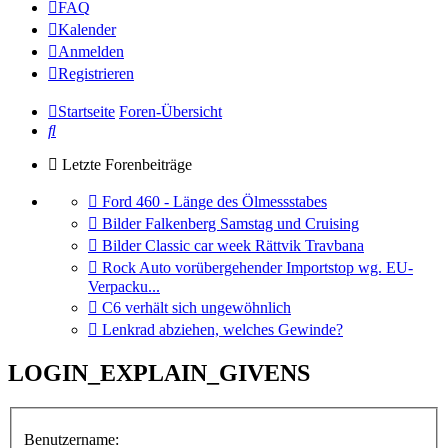
FAQ
Kalender
Anmelden
Registrieren
Startseite
Foren-Übersicht
Suche
Letzte Forenbeiträge
Gehe
Ford 460 - Länge des Ölmessstabes
zum
Gehe
Bilder Falkenberg Samstag und Cruising
letzten
zum
Gehe
Bilder Classic car week Rättvik Travbana
Beitrag
letzten
zum
Gehe
Rock Auto vorübergehender Importstop wg. EU-
Beitrag
letzten
zum
Verpacku...
Beitrag
letzten
Gehe
C6 verhält sich ungewöhnlich
Beitrag
zum
Gehe
Lenkrad abziehen, welches Gewinde?
letzten
zum
Beitrag
letzten
LOGIN_EXPLAIN_GIVENS
Beitrag
Benutzername: