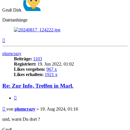
Gruß Dirk
Dateianhänge
Nach
oben
plumcrazy
Beiträge:
1103
Registriert:
19. Jun 2022, 01:02
Likes vergeben:
967 x
Likes erhalten:
1921 x
Re: Zur Info, Treffen in Marl.
Zitat
Beitrag
von
plumcrazy
»
19. Aug 2024, 01:16
und, warst Du dort ?
Gruß