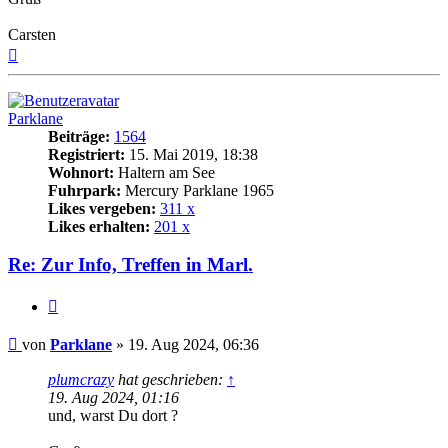
Carsten
Nach
oben
Parklane
Beiträge:
1564
Registriert:
15. Mai 2019, 18:38
Wohnort:
Haltern am See
Fuhrpark:
Mercury Parklane 1965
Likes vergeben:
311 x
Likes erhalten:
201 x
Re: Zur Info, Treffen in Marl.
Zitat
Beitrag
von
Parklane
»
19. Aug 2024, 06:36
plumcrazy
hat geschrieben:
↑
19. Aug 2024, 01:16
und, warst Du dort ?