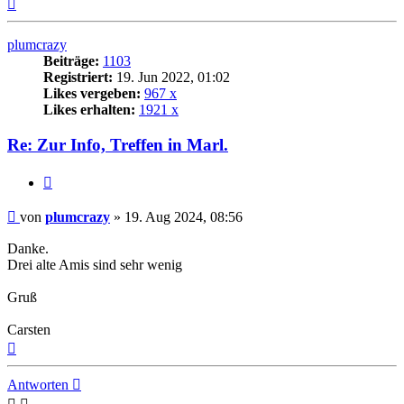
Nach
oben
plumcrazy
Beiträge:
1103
Registriert:
19. Jun 2022, 01:02
Likes vergeben:
967 x
Likes erhalten:
1921 x
Re: Zur Info, Treffen in Marl.
Zitat
Beitrag
von
plumcrazy
»
19. Aug 2024, 08:56
Danke.
Drei alte Amis sind sehr wenig
Gruß
Carsten
Nach
oben
Antworten