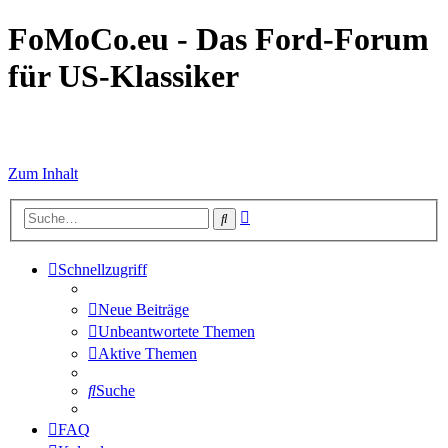
FoMoCo.eu - Das Ford-Forum
für US-Klassiker
☮ STOP WAR
Zum Inhalt
Erweiterte
Suche
Suche
Schnellzugriff
Neue Beiträge
Unbeantwortete Themen
Aktive Themen
Suche
FAQ