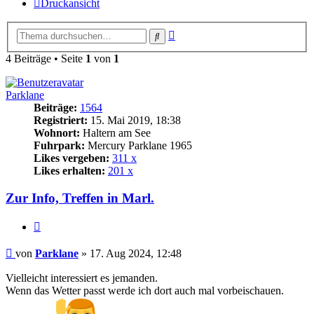
Druckansicht
Erweiterte
Suche
Suche
4 Beiträge • Seite
1
von
1
Parklane
Beiträge:
1564
Registriert:
15. Mai 2019, 18:38
Wohnort:
Haltern am See
Fuhrpark:
Mercury Parklane 1965
Likes vergeben:
311 x
Likes erhalten:
201 x
Zur Info, Treffen in Marl.
Zitat
Beitrag
von
Parklane
»
17. Aug 2024, 12:48
Vielleicht interessiert es jemanden.
Wenn das Wetter passt werde ich dort auch mal vorbeischauen.