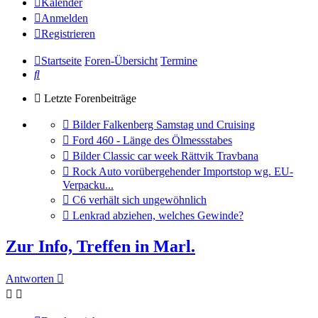
Kalender
Anmelden
Registrieren
Startseite
Foren-Übersicht
Termine
Suche
Letzte Forenbeiträge
Gehe
Bilder Falkenberg Samstag und Cruising
zum
Gehe
Ford 460 - Länge des Ölmessstabes
letzten
zum
Gehe
Bilder Classic car week Rättvik Travbana
Beitrag
letzten
zum
Gehe
Rock Auto vorübergehender Importstop wg. EU-
Beitrag
letzten
zum
Verpacku...
Beitrag
letzten
Gehe
C6 verhält sich ungewöhnlich
Beitrag
zum
Gehe
Lenkrad abziehen, welches Gewinde?
letzten
zum
Beitrag
letzten
Zur Info, Treffen in Marl.
Beitrag
Antworten