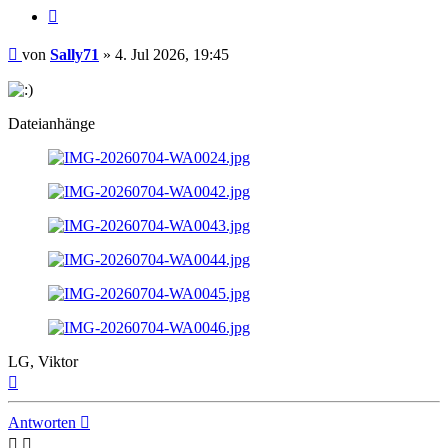
Zitat
Beitrag
von
Sally71
»
4. Jul 2026, 19:45
Dateianhänge
LG, Viktor
Nach
oben
Antworten