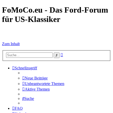
FoMoCo.eu - Das Ford-Forum
für US-Klassiker
☮ STOP WAR
Zum Inhalt
Erweiterte
Suche
Suche
Schnellzugriff
Neue Beiträge
Unbeantwortete Themen
Aktive Themen
Suche
FAQ