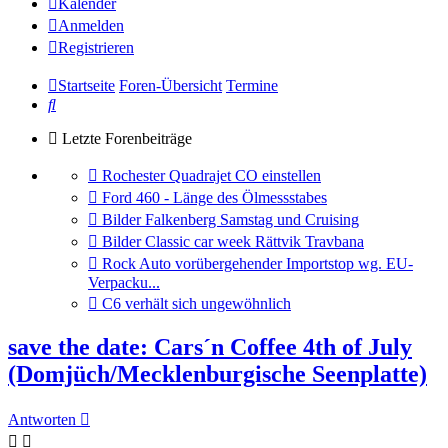
Kalender
Anmelden
Registrieren
Startseite
Foren-Übersicht
Termine
Suche
Letzte Forenbeiträge
Gehe
Rochester Quadrajet CO einstellen
zum
Gehe
Ford 460 - Länge des Ölmessstabes
letzten
zum
Gehe
Bilder Falkenberg Samstag und Cruising
Beitrag
letzten
zum
Gehe
Bilder Classic car week Rättvik Travbana
Beitrag
letzten
zum
Gehe
Rock Auto vorübergehender Importstop wg. EU-
Beitrag
letzten
zum
Verpacku...
Beitrag
letzten
Gehe
C6 verhält sich ungewöhnlich
Beitrag
zum
letzten
save the date: Cars´n Coffee 4th of July
Beitrag
(Domjüch/Mecklenburgische Seenplatte)
Antworten