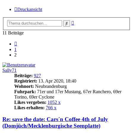
Druckansicht
Erweiterte
Suche
Suche
11 Beiträge
Vorherige
1
2
Sally71
Beiträge:
927
Registriert:
13. Apr 2020, 18:40
Wohnort:
Neubrandenburg
Fuhrpark:
71er und 17er Mustang, 67er Ranchero, 69er
Torino, 69er Cyclone
Likes vergeben:
1052 x
Likes erhalten:
766 x
Re: save the date: Cars´n Coffee 4th of July
(Domjüch/Mecklenburgische Seenplatte)