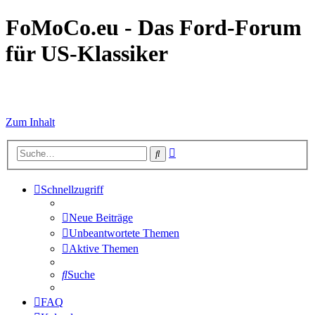
FoMoCo.eu - Das Ford-Forum
für US-Klassiker
☮ STOP WAR
Zum Inhalt
Erweiterte
Suche
Suche
Schnellzugriff
Neue Beiträge
Unbeantwortete Themen
Aktive Themen
Suche
FAQ