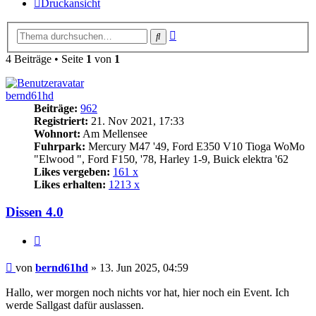
Druckansicht
Erweiterte
Suche
Suche
4 Beiträge • Seite
1
von
1
bernd61hd
Beiträge:
962
Registriert:
21. Nov 2021, 17:33
Wohnort:
Am Mellensee
Fuhrpark:
Mercury M47 '49, Ford E350 V10 Tioga WoMo
"Elwood ", Ford F150, '78, Harley 1-9, Buick elektra '62
Likes vergeben:
161 x
Likes erhalten:
1213 x
Dissen 4.0
Zitat
Beitrag
von
bernd61hd
»
13. Jun 2025, 04:59
Hallo, wer morgen noch nichts vor hat, hier noch ein Event. Ich
werde Sallgast dafür auslassen.