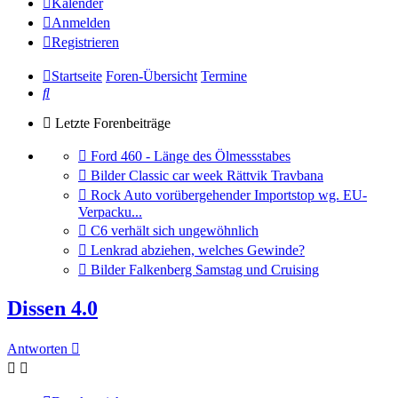
Kalender
Anmelden
Registrieren
Startseite
Foren-Übersicht
Termine
Suche
Letzte Forenbeiträge
Gehe
Ford 460 - Länge des Ölmessstabes
zum
Gehe
Bilder Classic car week Rättvik Travbana
letzten
zum
Gehe
Rock Auto vorübergehender Importstop wg. EU-
Beitrag
letzten
zum
Verpacku...
Beitrag
letzten
Gehe
C6 verhält sich ungewöhnlich
Beitrag
zum
Gehe
Lenkrad abziehen, welches Gewinde?
letzten
zum
Gehe
Bilder Falkenberg Samstag und Cruising
Beitrag
letzten
zum
Beitrag
letzten
Dissen 4.0
Beitrag
Antworten