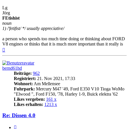
Lg
Jörg
FEtishist
noun
1) /'fetifist/ */ usually appreciative/
a person who spends too much time doing or thinking about FORD
V8 engines or thinks that it is much more important than it really is
Nach
oben
bernd61hd
Beiträge:
962
Registriert:
21. Nov 2021, 17:33
Wohnort:
Am Mellensee
Fuhrpark:
Mercury M47 '49, Ford E350 V10 Tioga WoMo
"Elwood ", Ford F150, '78, Harley 1-9, Buick elektra '62
Likes vergeben:
161 x
Likes erhalten:
1213 x
Re: Dissen 4.0
Zitat