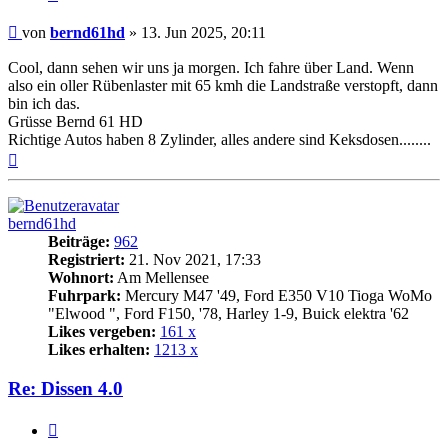
Beitrag
von
bernd61hd
»
13. Jun 2025, 20:11
Cool, dann sehen wir uns ja morgen. Ich fahre über Land. Wenn
also ein oller Rübenlaster mit 65 kmh die Landstraße verstopft, dann
bin ich das.
Grüsse Bernd 61 HD
Richtige Autos haben 8 Zylinder, alles andere sind Keksdosen........
Nach
oben
bernd61hd
Beiträge:
962
Registriert:
21. Nov 2021, 17:33
Wohnort:
Am Mellensee
Fuhrpark:
Mercury M47 '49, Ford E350 V10 Tioga WoMo
"Elwood ", Ford F150, '78, Harley 1-9, Buick elektra '62
Likes vergeben:
161 x
Likes erhalten:
1213 x
Re: Dissen 4.0
Zitat