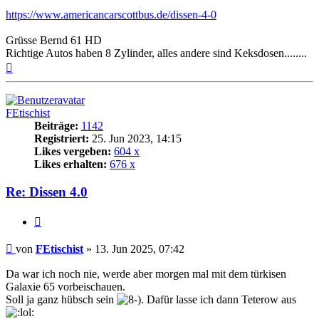
https://www.americancarscottbus.de/dissen-4-0
Grüsse Bernd 61 HD
Richtige Autos haben 8 Zylinder, alles andere sind Keksdosen........
Nach
oben
FEtischist
Beiträge:
1142
Registriert:
25. Jun 2023, 14:15
Likes vergeben:
604 x
Likes erhalten:
676 x
Re: Dissen 4.0
Zitat
Beitrag
von
FEtischist
»
13. Jun 2025, 07:42
Da war ich noch nie, werde aber morgen mal mit dem türkisen
Galaxie 65 vorbeischauen.
Soll ja ganz hübsch sein
. Dafür lasse ich dann Teterow aus