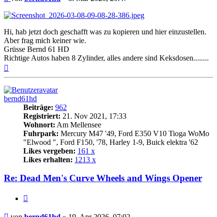
Hi, hab jetzt doch geschafft was zu kopieren und hier einzustellen.
Aber frag mich keiner wie.
Grüsse Bernd 61 HD
Richtige Autos haben 8 Zylinder, alles andere sind Keksdosen........
Nach
oben
bernd61hd
Beiträge:
962
Registriert:
21. Nov 2021, 17:33
Wohnort:
Am Mellensee
Fuhrpark:
Mercury M47 '49, Ford E350 V10 Tioga WoMo
"Elwood ", Ford F150, '78, Harley 1-9, Buick elektra '62
Likes vergeben:
161 x
Likes erhalten:
1213 x
Re: Dead Men's Curve Wheels and Wings Opener
Zitat
Beitrag
von
bernd61hd
»
19. Apr 2026, 07:02