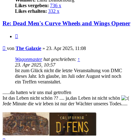
Likes vergeben:
736 x
Likes erhalten:
332 x
Re: Dead Men's Curve Wheels and Wings Opener
Zitat
Beitrag
von
The Galaxie
»
23. Apr 2025, 11:08
Wagonmaster
hat geschrieben:
↑
23. Apr 2025, 10:57
Ist zum Glück nicht die letzte Veranstaltung von DMC
dieses Jahr. Ich glaube, im Juli oder August wird noch
ein Treffen veranstaltet.
......da hatten wir uns mal getroffen
Ist das Leben nicht schön ?? .... ja,das Leben ist nicht schön
Jede Minute die wir leben ist nur der Wächter unseres Todes.....
Nach