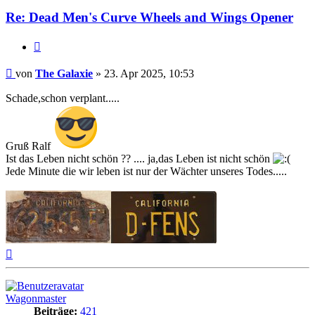
Re: Dead Men's Curve Wheels and Wings Opener
Zitat
Beitrag
von
The Galaxie
»
23. Apr 2025, 10:53
Schade,schon verplant.....
Gruß Ralf
Ist das Leben nicht schön ?? .... ja,das Leben ist nicht schön
Jede Minute die wir leben ist nur der Wächter unseres Todes.....
Nach
oben
Wagonmaster
Beiträge:
421