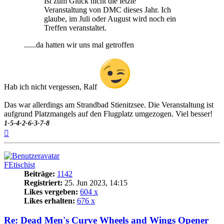
Ist zum Glück nicht die letzte
Veranstaltung von DMC dieses Jahr. Ich
glaube, im Juli oder August wird noch ein
Treffen veranstaltet.
......da hatten wir uns mal getroffen
Hab ich nicht vergessen, Ralf
Das war allerdings am Strandbad Stienitzsee. Die Veranstaltung ist
aufgrund Platzmangels auf den Flugplatz umgezogen. Viel besser!
1-5-4-2-6-3-7-8
Nach
oben
FEtischist
Beiträge:
1142
Registriert:
25. Jun 2023, 14:15
Likes vergeben:
604 x
Likes erhalten:
676 x
Re: Dead Men's Curve Wheels and Wings Opener