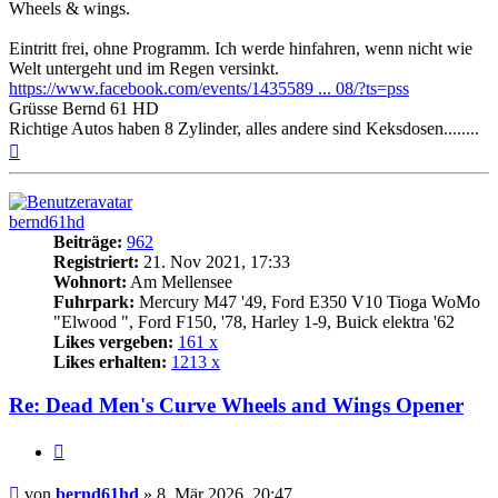
Wheels & wings.
Eintritt frei, ohne Programm. Ich werde hinfahren, wenn nicht wie
Welt untergeht und im Regen versinkt.
https://www.facebook.com/events/1435589 ... 08/?ts=pss
Grüsse Bernd 61 HD
Richtige Autos haben 8 Zylinder, alles andere sind Keksdosen........
Nach
oben
bernd61hd
Beiträge:
962
Registriert:
21. Nov 2021, 17:33
Wohnort:
Am Mellensee
Fuhrpark:
Mercury M47 '49, Ford E350 V10 Tioga WoMo
"Elwood ", Ford F150, '78, Harley 1-9, Buick elektra '62
Likes vergeben:
161 x
Likes erhalten:
1213 x
Re: Dead Men's Curve Wheels and Wings Opener
Zitat
Beitrag
von
bernd61hd
»
8. Mär 2026, 20:47