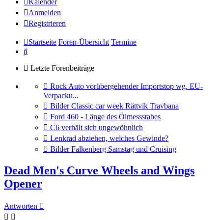
Kalender
Anmelden
Registrieren
Startseite
Foren-Übersicht
Termine
Suche
Letzte Forenbeiträge
Gehe
Rock Auto vorübergehender Importstop wg. EU-
zum
Verpacku...
letzten
Gehe
Bilder Classic car week Rättvik Travbana
Beitrag
zum
Gehe
Ford 460 - Länge des Ölmessstabes
letzten
zum
Gehe
C6 verhält sich ungewöhnlich
Beitrag
letzten
zum
Gehe
Lenkrad abziehen, welches Gewinde?
Beitrag
letzten
zum
Gehe
Bilder Falkenberg Samstag und Cruising
Beitrag
letzten
zum
Beitrag
letzten
Dead Men's Curve Wheels and Wings
Beitrag
Opener
Antworten