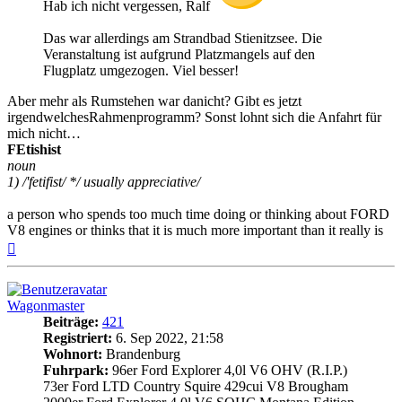
Hab ich nicht vergessen, Ralf
Das war allerdings am Strandbad Stienitzsee. Die
Veranstaltung ist aufgrund Platzmangels auf den
Flugplatz umgezogen. Viel besser!
Aber mehr als Rumstehen war danicht? Gibt es jetzt
irgendwelchesRahmenprogramm? Sonst lohnt sich die Anfahrt für
mich nicht…
FEtishist
noun
1) /'fetifist/ */ usually appreciative/
a person who spends too much time doing or thinking about FORD
V8 engines or thinks that it is much more important than it really is
Nach
oben
Wagonmaster
Beiträge:
421
Registriert:
6. Sep 2022, 21:58
Wohnort:
Brandenburg
Fuhrpark:
96er Ford Explorer 4,0l V6 OHV (R.I.P.)
73er Ford LTD Country Squire 429cui V8 Brougham