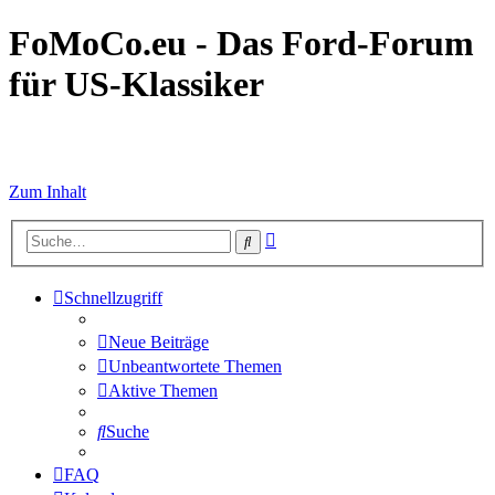
FoMoCo.eu - Das Ford-Forum
für US-Klassiker
☮ STOP WAR
Zum Inhalt
Erweiterte
Suche
Suche
Schnellzugriff
Neue Beiträge
Unbeantwortete Themen
Aktive Themen
Suche
FAQ