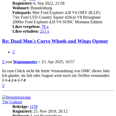
Registriert:
6. Sep 2022, 21:58
Wohnort:
Brandenburg
Fuhrpark:
96er Ford Explorer 4,0l V6 OHV (R.I.P.)
73er Ford LTD Country Squire 429cui V8 Brougham
2000er Ford Explorer 4,0l V6 SOHC Montana Edition
Likes vergeben:
78 x
Likes erhalten:
213 x
Re: Dead Men's Curve Wheels and Wings Opener
Zitat
Beitrag
von
Wagonmaster
»
23. Apr 2025, 10:57
Ist zum Glück nicht die letzte Veranstaltung von DMC dieses Jahr.
Ich glaube, im Juli oder August wird noch ein Treffen veranstaltet.
1-5-4-2-6-3-7-8
Nach
oben
The Galaxie
Beiträge:
1158
Registriert:
25. Nov 2019, 20:12
Wohnort:
Land Brandenburg