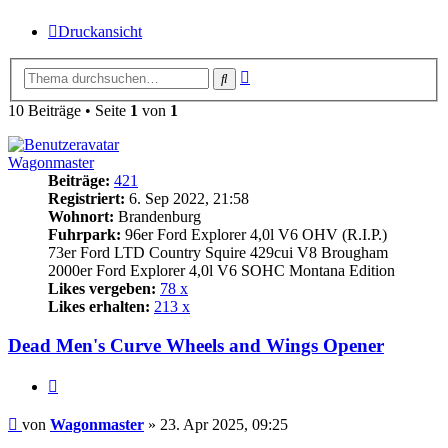
Druckansicht
Erweiterte
Suche
Suche
10 Beiträge • Seite
1
von
1
Wagonmaster
Beiträge:
421
Registriert:
6. Sep 2022, 21:58
Wohnort:
Brandenburg
Fuhrpark:
96er Ford Explorer 4,0l V6 OHV (R.I.P.)
73er Ford LTD Country Squire 429cui V8 Brougham
2000er Ford Explorer 4,0l V6 SOHC Montana Edition
Likes vergeben:
78 x
Likes erhalten:
213 x
Dead Men's Curve Wheels and Wings Opener
Zitat
Beitrag
von
Wagonmaster
»
23. Apr 2025, 09:25