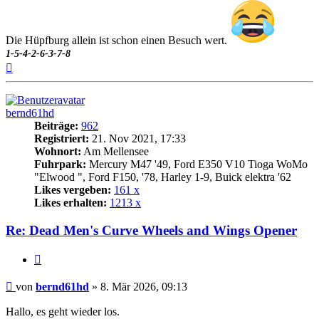
Die Hüpfburg allein ist schon einen Besuch wert.
1-5-4-2-6-3-7-8
Nach
oben
bernd61hd
Beiträge:
962
Registriert:
21. Nov 2021, 17:33
Wohnort:
Am Mellensee
Fuhrpark:
Mercury M47 '49, Ford E350 V10 Tioga WoMo
"Elwood ", Ford F150, '78, Harley 1-9, Buick elektra '62
Likes vergeben:
161 x
Likes erhalten:
1213 x
Re: Dead Men's Curve Wheels and Wings Opener
Zitat
Beitrag
von
bernd61hd
»
8. Mär 2026, 09:13
Hallo, es geht wieder los.