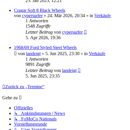
25. Jan 2025, 12:21
Cragar Soft 8 Black Wheels
von
cypersurfer
» 24. Mär 2026, 20:34 » in
Verkäufe
1
Antworten
1548
Zugriffe
Letzter Beitrag
von
cypersurfer
5. Apr 2026, 19:36
1968/69 Ford Styled Steel Wheels
von
landeigt
» 5. Jun 2025, 23:30 » in
Verkäufe
1
Antworten
9891
Zugriffe
Letzter Beitrag
von
landeigt
5. Jun 2025, 23:35
Zurück zu „Termine“
Gehe zu
Offizielles
↳ Ankündigungen / News
↳ FoMoCo Nationals
Vorstellungsrunde
↳ User-Vorstellungen