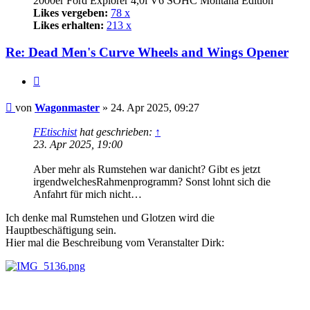
2000er Ford Explorer 4,0l V6 SOHC Montana Edition
Likes vergeben:
78 x
Likes erhalten:
213 x
Re: Dead Men's Curve Wheels and Wings Opener
Zitat
Beitrag
von
Wagonmaster
»
24. Apr 2025, 09:27
FEtischist
hat geschrieben:
↑
23. Apr 2025, 19:00
Aber mehr als Rumstehen war danicht? Gibt es jetzt
irgendwelchesRahmenprogramm? Sonst lohnt sich die
Anfahrt für mich nicht…
Ich denke mal Rumstehen und Glotzen wird die
Hauptbeschäftigung sein.
Hier mal die Beschreibung vom Veranstalter Dirk: