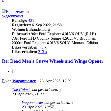
oben
Wagonmaster
Beiträge:
421
Registriert:
6. Sep 2022, 21:58
Wohnort:
Brandenburg
Fuhrpark:
96er Ford Explorer 4,0l V6 OHV (R.I.P.)
73er Ford LTD Country Squire 429cui V8 Brougham
2000er Ford Explorer 4,0l V6 SOHC Montana Edition
Likes vergeben:
78 x
Likes erhalten:
213 x
Re: Dead Men's Curve Wheels and Wings Opener
Zitat
Beitrag
von
Wagonmaster
»
23. Apr 2025, 12:39
The Galaxie
hat geschrieben:
↑
23. Apr 2025, 11:08
Wagonmaster
hat geschrieben:
↑
23. Apr 2025, 10:57