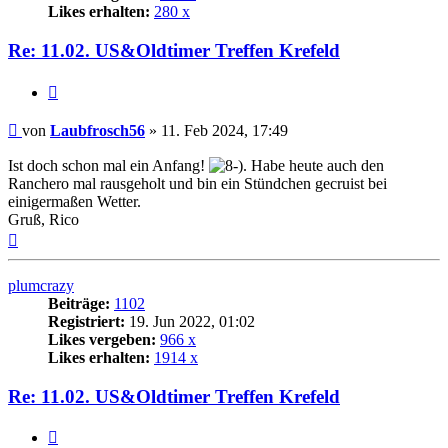
Likes erhalten:
280 x
Re: 11.02. US&Oldtimer Treffen Krefeld
Zitat
Beitrag
von
Laubfrosch56
»
11. Feb 2024, 17:49
Ist doch schon mal ein Anfang!
. Habe heute auch den
Ranchero mal rausgeholt und bin ein Stündchen gecruist bei
einigermaßen Wetter.
Gruß, Rico
Nach
oben
plumcrazy
Beiträge:
1102
Registriert:
19. Jun 2022, 01:02
Likes vergeben:
966 x
Likes erhalten:
1914 x
Re: 11.02. US&Oldtimer Treffen Krefeld
Zitat