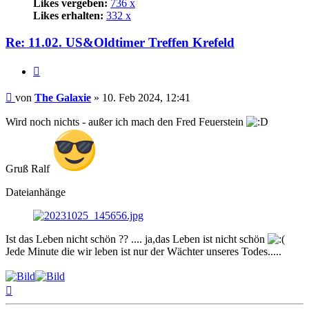
Likes vergeben:
736 x
Likes erhalten:
332 x
Re: 11.02. US&Oldtimer Treffen Krefeld
Zitat
Beitrag
von
The Galaxie
»
10. Feb 2024, 12:41
Wird noch nichts - außer ich mach den Fred Feuerstein
Gruß Ralf
Dateianhänge
Ist das Leben nicht schön ?? .... ja,das Leben ist nicht schön
Jede Minute die wir leben ist nur der Wächter unseres Todes.....
Nach
oben