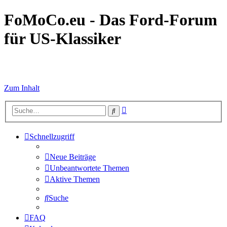
FoMoCo.eu - Das Ford-Forum
für US-Klassiker
☮ STOP WAR
Zum Inhalt
Erweiterte
Suche
Suche
Schnellzugriff
Neue Beiträge
Unbeantwortete Themen
Aktive Themen
Suche
FAQ