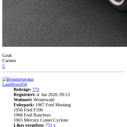
Gruß
Carsten
Nach
oben
Laubfrosch56
Beiträge:
773
Registriert:
4. Jan 2020, 09:13
Wohnort:
Westerwald
Fuhrpark:
1967 Ford Mustang
1956 Ford F100
1968 Ford Ranchero
1965 Mercury Comet Cyclone
Likes vergeben:
751 x