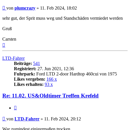
Beitrag
von
plumcrazy
»
11. Feb 2024, 18:02
sehr gut, der Sprit muss weg und Standschäden vermiedet werden
Gruß
Carsten
Nach
oben
LTD-Fahrer
Beiträge:
541
Registriert:
27. Jun 2021, 12:36
Fuhrpark:
Ford LTD 2-door Hardtop 460cui von 1975
Likes vergeben:
166 x
Likes erhalten:
93 x
Re: 11.02. US&Oldtimer Treffen Krefeld
Zitat
Beitrag
von
LTD-Fahrer
»
11. Feb 2024, 20:12
War zumindest einigermaßen trocken.