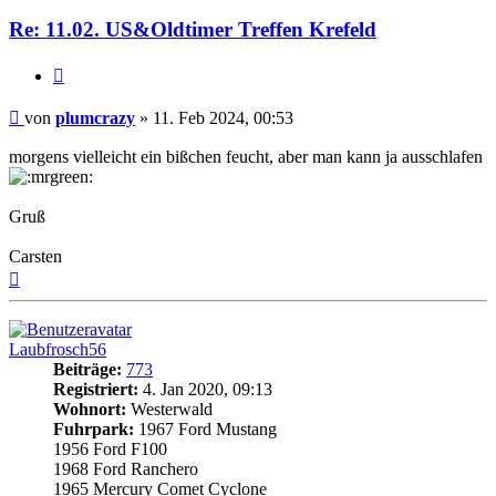
Re: 11.02. US&Oldtimer Treffen Krefeld
Zitat
Beitrag
von
plumcrazy
»
11. Feb 2024, 00:53
morgens vielleicht ein bißchen feucht, aber man kann ja ausschlafen
Gruß
Carsten
Nach
oben
Laubfrosch56
Beiträge:
773
Registriert:
4. Jan 2020, 09:13
Wohnort:
Westerwald
Fuhrpark:
1967 Ford Mustang
1956 Ford F100
1968 Ford Ranchero
1965 Mercury Comet Cyclone