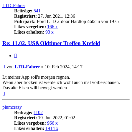
LTD-Fahrer
Beiträge:
541
Registriert:
27. Jun 2021, 12:36
Fuhrpark:
Ford LTD 2-door Hardtop 460cui von 1975
Likes vergeben:
166 x
Likes erhalten:
93 x
Re: 11.02. US&Oldtimer Treffen Krefeld
Zitat
Beitrag
von
LTD-Fahrer
»
10. Feb 2024, 14:17
Lt meiner App soll's morgen regnen.
Wenn aber trocken ist werde ich wohl auch mal vorbeischauen.
Das alte Eisen will bewegt werden....
Nach
oben
plumcrazy
Beiträge:
1102
Registriert:
19. Jun 2022, 01:02
Likes vergeben:
966 x
Likes erhalten:
1914 x