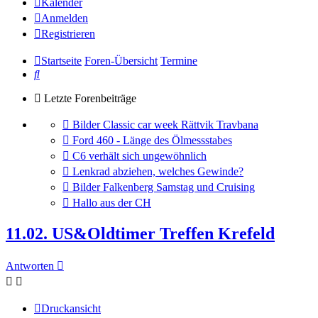
Kalender
Anmelden
Registrieren
Startseite
Foren-Übersicht
Termine
Suche
Letzte Forenbeiträge
Gehe
Bilder Classic car week Rättvik Travbana
zum
Gehe
Ford 460 - Länge des Ölmessstabes
letzten
zum
Gehe
C6 verhält sich ungewöhnlich
Beitrag
letzten
zum
Gehe
Lenkrad abziehen, welches Gewinde?
Beitrag
letzten
zum
Gehe
Bilder Falkenberg Samstag und Cruising
Beitrag
letzten
zum
Gehe
Hallo aus der CH
Beitrag
letzten
zum
Beitrag
letzten
11.02. US&Oldtimer Treffen Krefeld
Beitrag
Antworten
Druckansicht