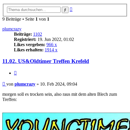
Erweiterte
Suche
Suche
9 Beiträge • Seite
1
von
1
plumcrazy
Beiträge:
1102
Registriert:
19. Jun 2022, 01:02
Likes vergeben:
966 x
Likes erhalten:
1914 x
11.02. US&Oldtimer Treffen Krefeld
Zitat
Beitrag
von
plumcrazy
»
10. Feb 2024, 09:04
morgen soll es trocken sein, also raus mit dem alten Blech zum
Treffen: