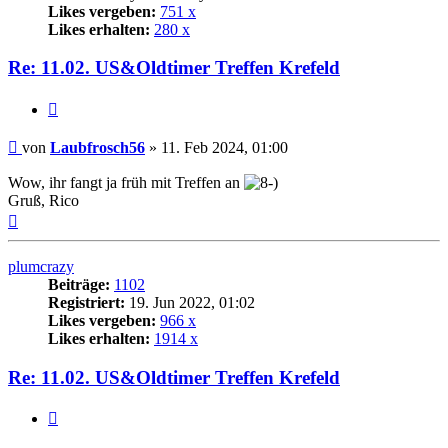
Likes vergeben:
751 x
Likes erhalten:
280 x
Re: 11.02. US&Oldtimer Treffen Krefeld
Zitat
Beitrag
von
Laubfrosch56
»
11. Feb 2024, 01:00
Wow, ihr fangt ja früh mit Treffen an
Gruß, Rico
Nach
oben
plumcrazy
Beiträge:
1102
Registriert:
19. Jun 2022, 01:02
Likes vergeben:
966 x
Likes erhalten:
1914 x
Re: 11.02. US&Oldtimer Treffen Krefeld
Zitat