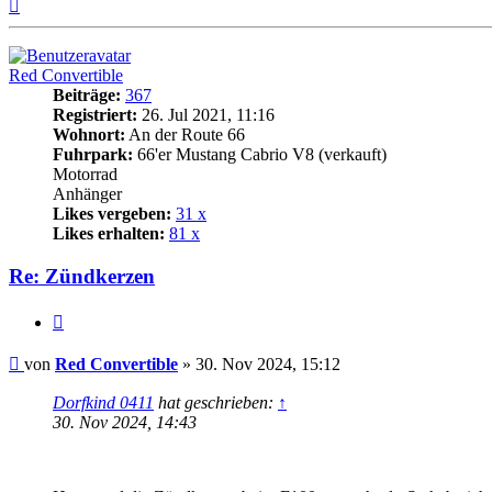
Nach
oben
Red Convertible
Beiträge:
367
Registriert:
26. Jul 2021, 11:16
Wohnort:
An der Route 66
Fuhrpark:
66'er Mustang Cabrio V8 (verkauft)
Motorrad
Anhänger
Likes vergeben:
31 x
Likes erhalten:
81 x
Re: Zündkerzen
Zitat
Beitrag
von
Red Convertible
»
30. Nov 2024, 15:12
Dorfkind 0411
hat geschrieben:
↑
30. Nov 2024, 14:43