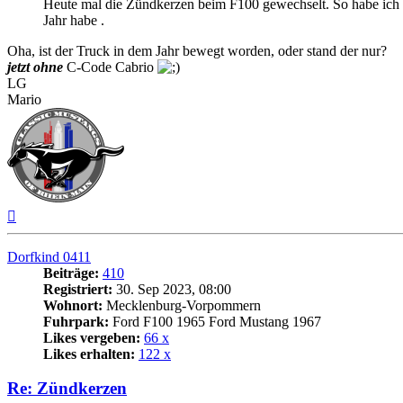
Heute mal die Zündkerzen beim F100 gewechselt. So habe ich 
Jahr habe .
Oha, ist der Truck in dem Jahr bewegt worden, oder stand der nur?
jetzt ohne
C-Code Cabrio
LG
Mario
Nach
oben
Dorfkind 0411
Beiträge:
410
Registriert:
30. Sep 2023, 08:00
Wohnort:
Mecklenburg-Vorpommern
Fuhrpark:
Ford F100 1965 Ford Mustang 1967
Likes vergeben:
66 x
Likes erhalten:
122 x
Re: Zündkerzen