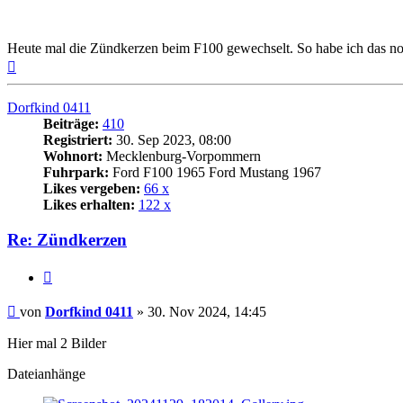
Heute mal die Zündkerzen beim F100 gewechselt. So habe ich das no
Nach
oben
Dorfkind 0411
Beiträge:
410
Registriert:
30. Sep 2023, 08:00
Wohnort:
Mecklenburg-Vorpommern
Fuhrpark:
Ford F100 1965 Ford Mustang 1967
Likes vergeben:
66 x
Likes erhalten:
122 x
Re: Zündkerzen
Zitat
Beitrag
von
Dorfkind 0411
»
30. Nov 2024, 14:45
Hier mal 2 Bilder
Dateianhänge