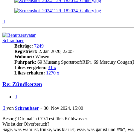
Nach
oben
Schraubaer
Beiträge:
7249
Registriert:
2. Jan 2020, 22:05
Wohnort:
Winsen
Fuhrpark:
69 Mustang Sportsroof(RIP), 69 Mercury Cougar(
Likes vergeben:
31 x
Likes erhalten:
1270 x
Re: Zündkerzen
Zitat
Beitrag
von
Schraubaer
»
30. Nov 2024, 15:00
Besorg' Dir mal 'n CO-Test für's Kühlwasser.
Wie ist der Ölverbrauch?
Sage, was wahr ist, trinke, was klar ist, esse, was gar ist und #%*, was