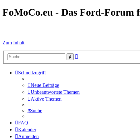
FoMoCo.eu - Das Ford-Forum f
☮ STOP WAR
Zum Inhalt
Erweiterte
Suche
Suche
Schnellzugriff
Neue Beiträge
Unbeantwortete Themen
Aktive Themen
Suche
FAQ
Kalender
Anmelden