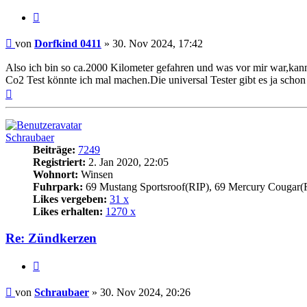
Zitat
Beitrag
von
Dorfkind 0411
»
30. Nov 2024, 17:42
Also ich bin so ca.2000 Kilometer gefahren und was vor mir war,kann
Co2 Test könnte ich mal machen.Die universal Tester gibt es ja schon
Nach
oben
Schraubaer
Beiträge:
7249
Registriert:
2. Jan 2020, 22:05
Wohnort:
Winsen
Fuhrpark:
69 Mustang Sportsroof(RIP), 69 Mercury Cougar(
Likes vergeben:
31 x
Likes erhalten:
1270 x
Re: Zündkerzen
Zitat
Beitrag
von
Schraubaer
»
30. Nov 2024, 20:26