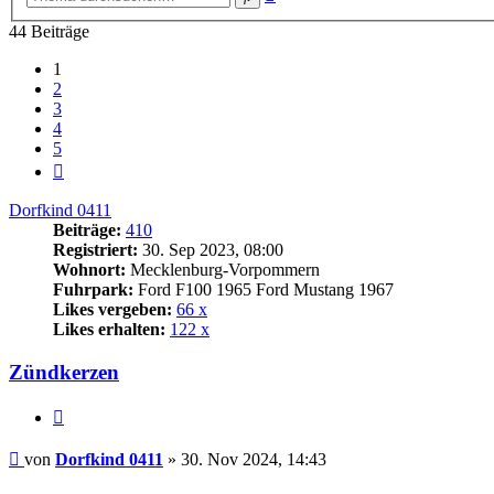
Suche
44 Beiträge
1
2
3
4
5
Nächste
Dorfkind 0411
Beiträge:
410
Registriert:
30. Sep 2023, 08:00
Wohnort:
Mecklenburg-Vorpommern
Fuhrpark:
Ford F100 1965 Ford Mustang 1967
Likes vergeben:
66 x
Likes erhalten:
122 x
Zündkerzen
Zitat
Beitrag
von
Dorfkind 0411
»
30. Nov 2024, 14:43