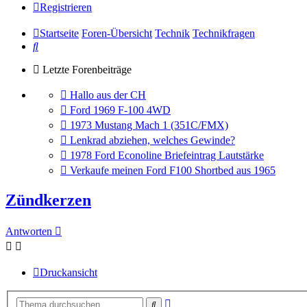
Registrieren
Startseite
Foren-Übersicht
Technik
Technikfragen
Suche
Letzte Forenbeiträge
Gehe
Hallo aus der CH
zum
Gehe
Ford 1969 F-100 4WD
letzten
zum
Gehe
1973 Mustang Mach 1 (351C/FMX)
Beitrag
letzten
zum
Gehe
Lenkrad abziehen, welches Gewinde?
Beitrag
letzten
zum
Gehe
1978 Ford Econoline Briefeintrag Lautstärke
Beitrag
letzten
zum
Gehe
Verkaufe meinen Ford F100 Shortbed aus 1965
Beitrag
letzten
zum
Beitrag
letzten
Zündkerzen
Beitrag
Antworten
Druckansicht
Erweiterte
Suche